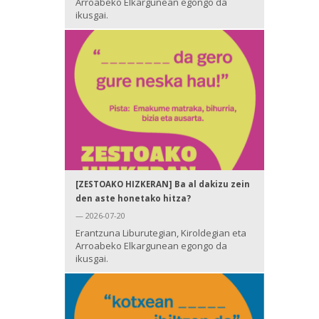
Arroabeko Elkargunean egongo da
ikusgai.
[ZESTOAKO HIZKERAN] Ba al dakizu zein
den aste honetako hitza?
— 2026-07-20
Erantzuna Liburutegian, Kiroldegian eta
Arroabeko Elkargunean egongo da
ikusgai.