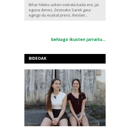
Bihar hileko azken ostirala bada ere, jai
eguna denez, Zestoako Sarek gaur
egingo du euskal preso, iheslari…
Gehiago ikusten jarraitu...
BIDEOAK