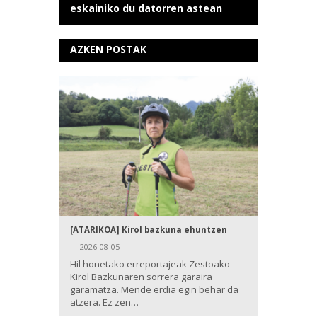
eskainiko du datorren astean
AZKEN POSTAK
[ATARIKOA] Kirol bazkuna ehuntzen
— 2026-08-05
Hil honetako erreportajeak Zestoako
Kirol Bazkunaren sorrera garaira
garamatza. Mende erdia egin behar da
atzera. Ez zen…