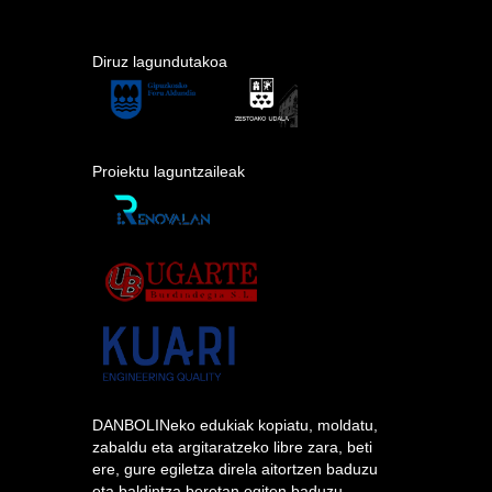
Diruz lagundutakoa
Proiektu laguntzaileak
DANBOLINeko edukiak kopiatu, moldatu,
zabaldu eta argitaratzeko libre zara, beti
ere, gure egiletza direla aitortzen baduzu
eta baldintza beretan egiten baduzu.