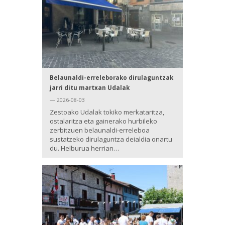
Belaunaldi-erreleborako dirulaguntzak
jarri ditu martxan Udalak
— 2026-08-03
Zestoako Udalak tokiko merkataritza,
ostalaritza eta gainerako hurbileko
zerbitzuen belaunaldi-erreleboa
sustatzeko dirulaguntza deialdia onartu
du. Helburua herrian…