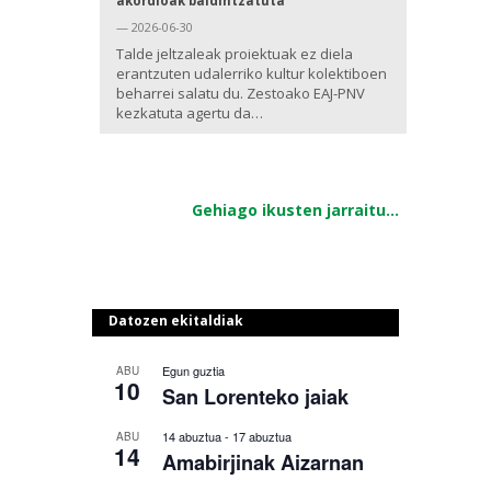
akordioak baldintzatuta
— 2026-06-30
Talde jeltzaleak proiektuak ez diela
erantzuten udalerriko kultur kolektiboen
beharrei salatu du. Zestoako EAJ-PNV
kezkatuta agertu da…
Gehiago ikusten jarraitu...
Datozen ekitaldiak
Egun guztia
ABU
10
San Lorenteko jaiak
14 abuztua
-
17 abuztua
ABU
14
Amabirjinak Aizarnan