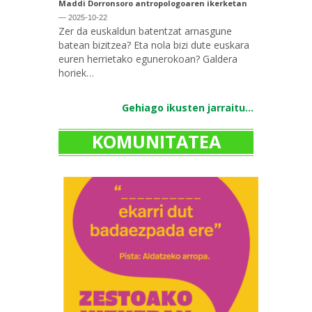
Maddi Dorronsoro antropologoaren ikerketan
— 2025-10-22
Zer da euskaldun batentzat arnasgune
batean bizitzea? Eta nola bizi dute euskara
euren herrietako egunerokoan? Galdera
horiek…
Gehiago ikusten jarraitu...
KOMUNITATEA