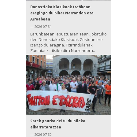
Donostiako Klasikoak trafikoan
eragingo du bihar Narrondon eta
Arroabean
— 2026-07-31
Larunbatean, abuztuaren 1ean, jokatuko
den Donostiako Klasikoak Zestoan ere
izango du eragina. Txirrindulariak
Zumaiatik iritsiko dira Narrondora…
Sarek gaurko deitu du hileko
elkarretaratzea
— 2026-07-30