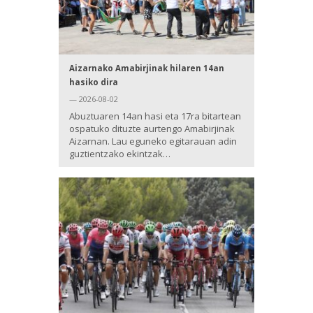
Aizarnako Amabirjinak hilaren 14an
hasiko dira
— 2026-08-02
Abuztuaren 14an hasi eta 17ra bitartean
ospatuko dituzte aurtengo Amabirjinak
Aizarnan. Lau eguneko egitarauan adin
guztientzako ekintzak…