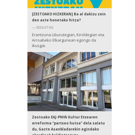
[ZESTOAKO HIZKERAN] Ba al dakizu zein
den aste honetako hitza?
— 2026-07-06
Erantzuna Liburutegian, Kiroldegian eta
Arroabeko Elkargunean egongo da
ikusgai.
Zestoako EAJ-PNVk Kultur Etxearen
erreforma “partxeo hutsa” dela salatu
du, Gazte Asanbladarekin egindako