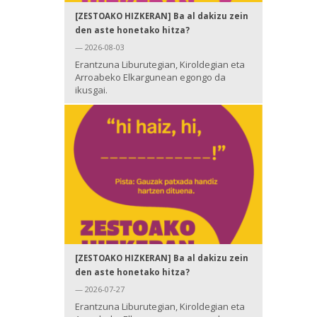
[ZESTOAKO HIZKERAN] Ba al dakizu zein
den aste honetako hitza?
— 2026-08-03
Erantzuna Liburutegian, Kiroldegian eta
Arroabeko Elkargunean egongo da
ikusgai.
[ZESTOAKO HIZKERAN] Ba al dakizu zein
den aste honetako hitza?
— 2026-07-27
Erantzuna Liburutegian, Kiroldegian eta