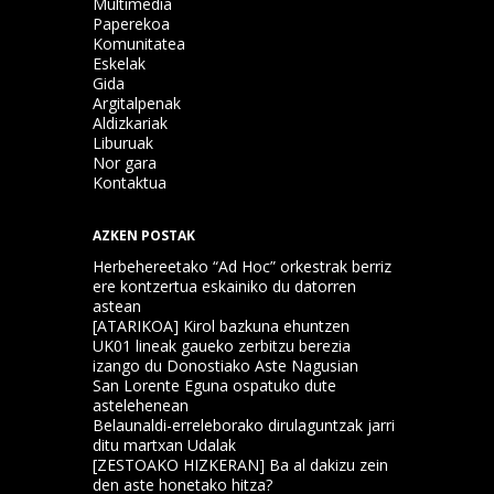
Multimedia
Paperekoa
Komunitatea
Eskelak
Gida
Argitalpenak
Aldizkariak
Liburuak
Nor gara
Kontaktua
AZKEN POSTAK
Herbehereetako “Ad Hoc” orkestrak berriz
ere kontzertua eskainiko du datorren
astean
[ATARIKOA] Kirol bazkuna ehuntzen
UK01 lineak gaueko zerbitzu berezia
izango du Donostiako Aste Nagusian
San Lorente Eguna ospatuko dute
astelehenean
Belaunaldi-erreleborako dirulaguntzak jarri
ditu martxan Udalak
[ZESTOAKO HIZKERAN] Ba al dakizu zein
den aste honetako hitza?