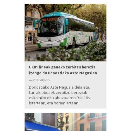
UK01 lineak gaueko zerbitzu berezia
izango du Donostiako Aste Nagusian
— 2026-08-05
Donostiako Aste Nagusia dela eta,
Lurraldebusek zerbitzu bereziak
eskainiko ditu abuztuaren 9tik 16ra
bitartean, eta horien artean…