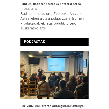
[BIDEOA] Badator Zestoako Antzerki Astea
— 2026-06-23
Badira hamalau urte Zestoako Antzerki
Astea lehen aldiz antolatu zuela Eromen
Produkzioak-ek, eta, ordutik, urtero
euskarazko arte…
PODCASTAK
[ENTZUN] Euskararen arnasguneak aztergai