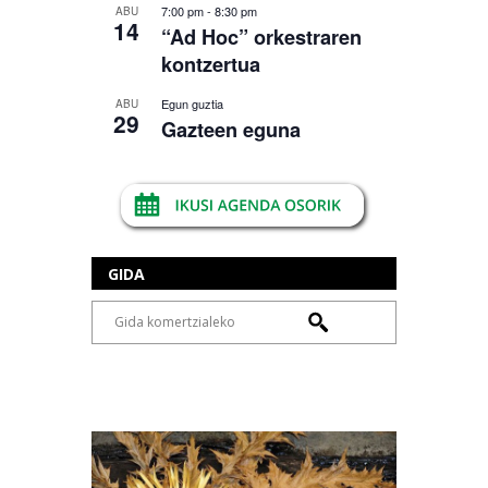
7:00 pm
-
8:30 pm
ABU
14
“Ad Hoc” orkestraren
kontzertua
Egun guztia
ABU
29
Gazteen eguna
GIDA