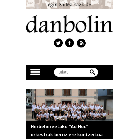
Herbehereetako “Ad Hoc”
orkestrak berriz ere kontzertua