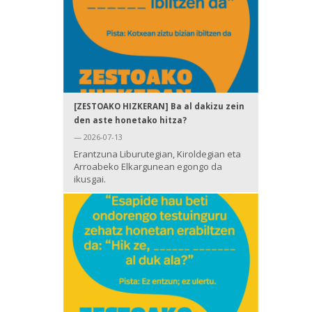
[ZESTOAKO HIZKERAN] Ba al dakizu zein
den aste honetako hitza?
— 2026-07-13
Erantzuna Liburutegian, Kiroldegian eta
Arroabeko Elkargunean egongo da
ikusgai.