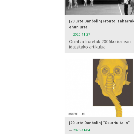
[20 urte Danbolin] Frontoi zaharra
ehun urte
—
2020-11-27
Onintza Iruretak 2006ko irailean
idatzitako artikulua:
[20 urte Danbolin] “Okurriu ta in”
—
2020-11-04