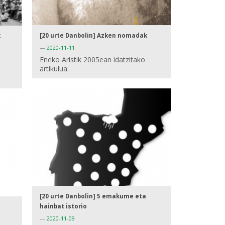
[20 urte Danbolin] Azken nomadak
k
—
2020-11-11
Eneko Aristik 2005ean idatzitako
artikulua:
[20 urte Danbolin] 5 emakume eta
hainbat istorio
—
2020-11-09