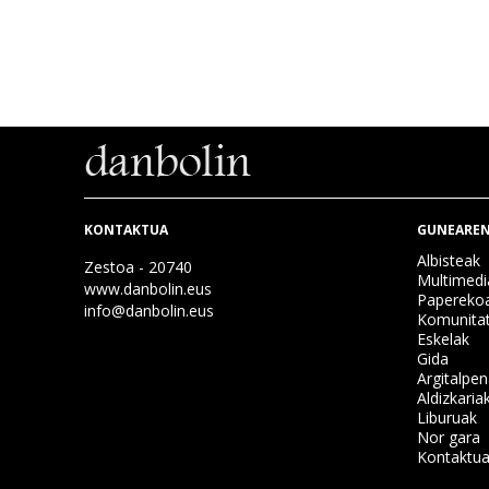
KONTAKTUA
GUNEAREN
Albisteak
Zestoa - 20740
Multimedi
www.danbolin.eus
Papereko
info@danbolin.eus
Komunita
Eskelak
Gida
Argitalpe
Aldizkaria
Liburuak
Nor gara
Kontaktu