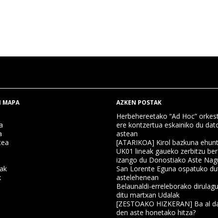
 MAPA
AZKEN POSTAK
Herbehereetako “Ad Hoc” orkest
a
ere kontzertua eskainiko du dat
a
astean
tea
[ATARIKOA] Kirol bazkuna ehun
UK01 lineak gaueko zerbitzu ber
izango du Donostiako Aste Nag
nak
San Lorente Eguna ospatuko du
k
astelehenean
Belaunaldi-erreleborako dirulagu
ditu martxan Udalak
a
[ZESTOAKO HIZKERAN] Ba al da
den aste honetako hitza?