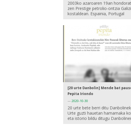
2003ko azaroaren 19an hondora
zen Prestige petrolio-ontzia Galiz
kostaldean. Espainia, Portugal
[20 urte Danbolin] Mende bat paus
Pepita Iriondo
—
2020-10-30
20 urte bete berri ditu Danbolinek
Urte guzti hauetan hamarnaka ko
eta istorio bildu ditugu Danboline