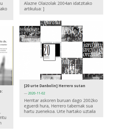
Alazne Olaizolak 2004an idatzitako
tu
artikulua: ]
iako
[20 urte Danbolin] Herrero sutan
o:
—
2020-11-02
Herritar askoren buruan dago 2002ko
eguerdi hura, Herrero tabernak sua
hartu zuenekoa. Urte hartako uztaila
.
ntu
n