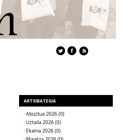
ARTXIBATEGIA
· Abuztua 2026 (0)
· Uztaila 2026 (0)
· Ekaina 2026 (0)
· Maiatza 2026 (0)