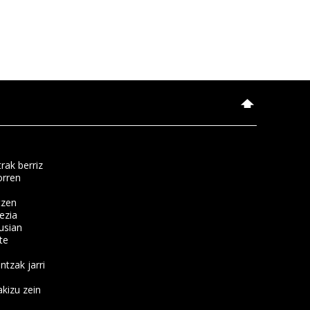
rak berriz
orren
tzen
ezia
usian
te
ntzak jarri
kizu zein