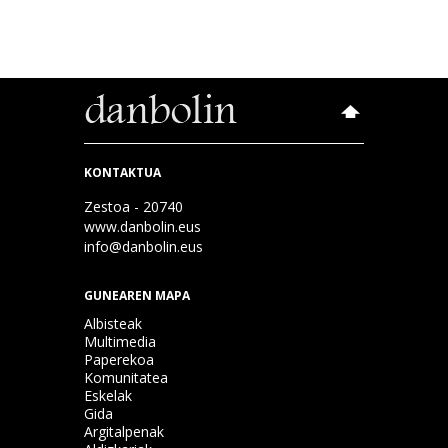
KONTAKTUA
Zestoa - 20740
www.danbolin.eus
info@danbolin.eus
GUNEAREN MAPA
Albisteak
Multimedia
Paperekoa
Komunitatea
Eskelak
Gida
Argitalpenak