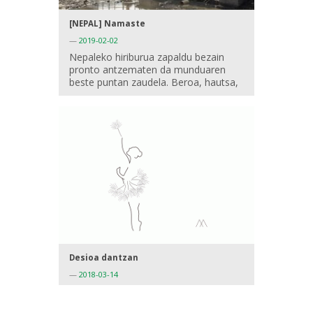
[NEPAL] Namaste
—
2019-02-02
Nepaleko hiriburua zapaldu bezain
pronto antzematen da munduaren
beste puntan zaudela. Beroa, hautsa,
Desioa dantzan
—
2018-03-14