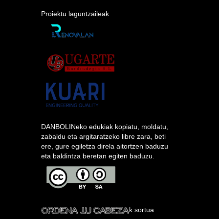
Proiektu laguntzaileak
DANBOLINeko edukiak kopiatu, moldatu,
zabaldu eta argitaratzeko libre zara, beti
ere, gure egiletza direla aitortzen baduzu
eta baldintza beretan egiten baduzu.
k sortua