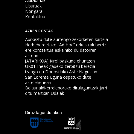
Aldizkariak
Liburuak
Nor gara
Kontaktua
AZKEN POSTAK
Aurkeztu dute aurtengo zekorketen kartela
Herbehereetako “Ad Hoc” orkestrak berriz
ere kontzertua eskainiko du datorren
astean
[ATARIKOA] Kirol bazkuna ehuntzen
UK01 lineak gaueko zerbitzu berezia
izango du Donostiako Aste Nagusian
San Lorente Eguna ospatuko dute
astelehenean
Belaunaldi-erreleborako dirulaguntzak jarri
ditu martxan Udalak
Diruz lagundutakoa