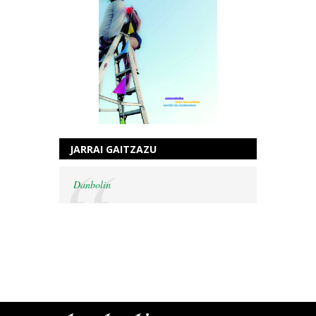
JARRAI GAITZAZU
Danbolin