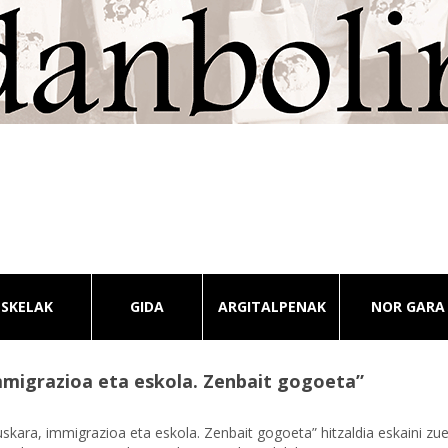
ESKELAK
GIDA
ARGITALPENAK
NOR GARA
mmigrazioa eta eskola. Zenbait gogoeta”
kara, immigrazioa eta eskola. Zenbait gogoeta” hitzaldia eskaini zu