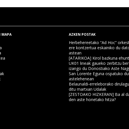
 MAPA
AZKEN POSTAK
Herbehereetako “Ad Hoc” orkest
a
ere kontzertua eskainiko du dat
a
astean
tea
[ATARIKOA] Kirol bazkuna ehun
UK01 lineak gaueko zerbitzu ber
izango du Donostiako Aste Nag
nak
San Lorente Eguna ospatuko du
k
astelehenean
Belaunaldi-erreleborako dirulagu
ditu martxan Udalak
a
[ZESTOAKO HIZKERAN] Ba al da
den aste honetako hitza?