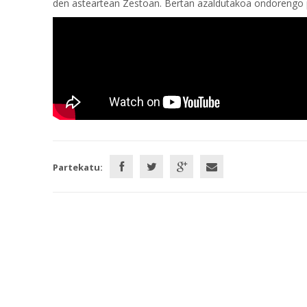
den asteartean Zestoan. Bertan azaldutakoa ondorengo 
Partekatu: