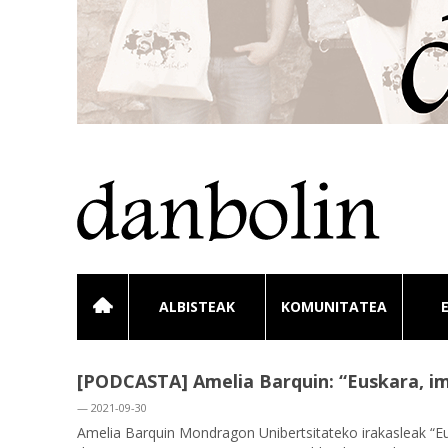
ALBISTEAK
KOMUNITATEA
[PODCASTA] Amelia Barquin: “Euskara, i
— 2021-09-30
Amelia Barquin Mondragon Unibertsitateko irakasleak “Eus