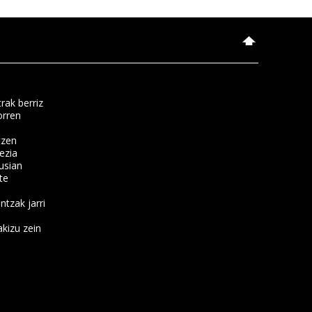
rak berriz
orren
tzen
ezia
usian
te
ntzak jarri
kizu zein