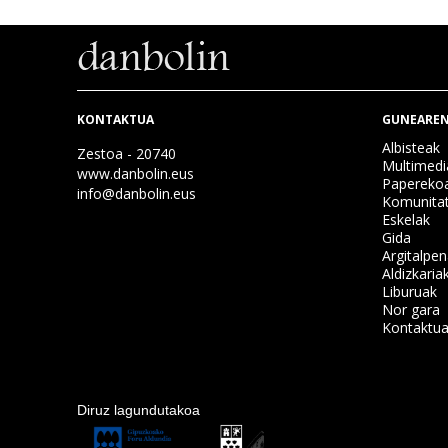
KONTAKTUA
GUNEAREN
Albisteak
Zestoa - 20740
Multimedi
www.danbolin.eus
Papereko
info@danbolin.eus
Komunita
Eskelak
Gida
Argitalpe
Aldizkaria
Liburuak
Nor gara
Kontaktu
Diruz lagundutakoa