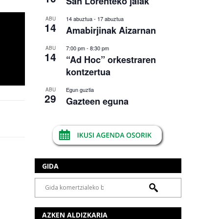
San Lorenteko jaiak
14 abuztua
-
17 abuztua
ABU
14
Amabirjinak Aizarnan
7:00 pm
-
8:30 pm
ABU
14
“Ad Hoc” orkestraren
kontzertua
Egun guztia
ABU
29
Gazteen eguna
GIDA
AZKEN ALDIZKARIA