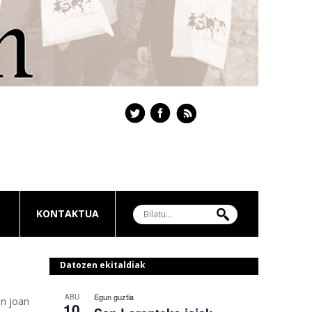
KONTAKTUA
Datozen ekitaldiak
Egun guztia
ABU
en joan
10