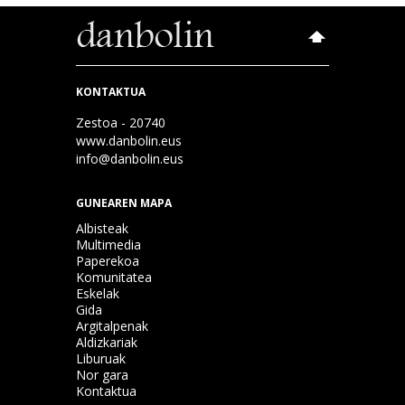
KONTAKTUA
Zestoa - 20740
www.danbolin.eus
info@danbolin.eus
GUNEAREN MAPA
Albisteak
Multimedia
Paperekoa
Komunitatea
Eskelak
Gida
Argitalpenak
Aldizkariak
Liburuak
Nor gara
Kontaktua