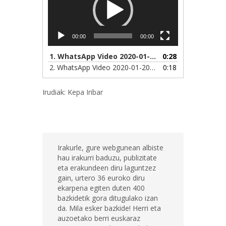
00:00
00:00
1.
WhatsApp Video 2020-01-20 at 12.26.01
0:28
2.
WhatsApp Video 2020-01-20 at 12.25.36
0:18
Irudiak: Kepa Iribar
Irakurle, gure webgunean albiste
hau irakurri baduzu, publizitate
eta erakundeen diru laguntzez
gain, urtero 36 euroko diru
ekarpena egiten duten 400
bazkidetik gora ditugulako izan
da. Mila esker bazkide! Herri eta
auzoetako berri euskaraz