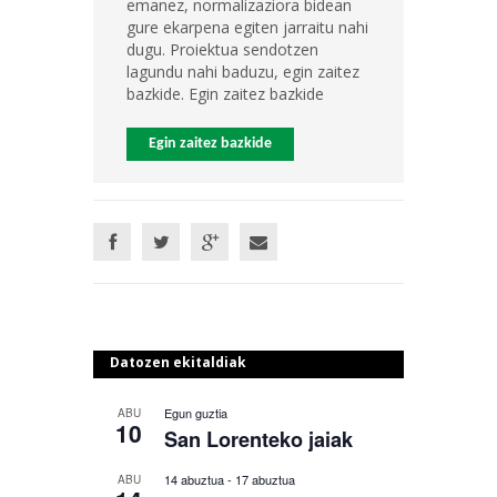
emanez, normalizaziora bidean
gure ekarpena egiten jarraitu nahi
dugu. Proiektua sendotzen
lagundu nahi baduzu, egin zaitez
bazkide. Egin zaitez bazkide
Egin zaitez bazkide
Datozen ekitaldiak
Egun guztia
ABU
10
San Lorenteko jaiak
14 abuztua
-
17 abuztua
ABU