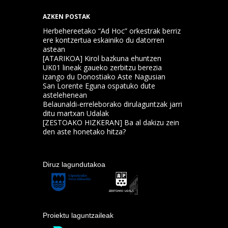
AZKEN POSTAK
Herbehereetako “Ad Hoc” orkestrak berriz
ere kontzertua eskainiko du datorren
astean
[ATARIKOA] Kirol bazkuna ehuntzen
UK01 lineak gaueko zerbitzu berezia
izango du Donostiako Aste Nagusian
San Lorente Eguna ospatuko dute
astelehenean
Belaunaldi-erreleborako dirulaguntzak jarri
ditu martxan Udalak
[ZESTOAKO HIZKERAN] Ba al dakizu zein
den aste honetako hitza?
Diruz lagundutakoa
Proiektu laguntzaileak