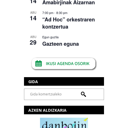
14
Amabirjinak Aizarnan
7:00 pm
-
8:30 pm
ABU
14
“Ad Hoc” orkestraren
kontzertua
Egun guztia
ABU
29
Gazteen eguna
GIDA
AZKEN ALDIZKARIA