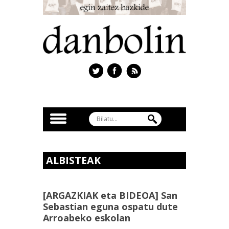
ALBISTEAK
[ARGAZKIAK eta BIDEOA] San
Sebastian eguna ospatu dute
Arroabeko eskolan