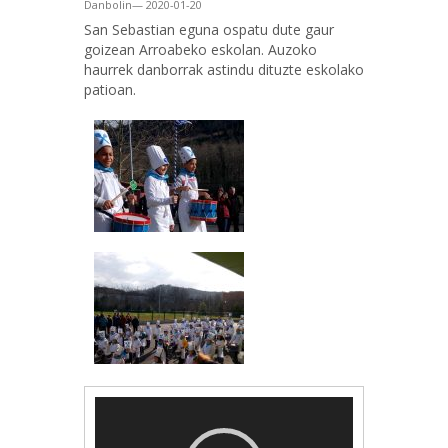
Danbolin— 2020-01-20
San Sebastian eguna ospatu dute gaur
goizean Arroabeko eskolan. Auzoko
haurrek danborrak astindu dituzte eskolako
patioan.
Bideo
erreproduzigailua