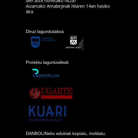
den aste honetako hitza?
Aizarnako Amabirjinak hilaren 14an hasiko
dira
Diruz lagundutakoa
Proiektu laguntzaileak
DANBOLINeko edukiak kopiatu, moldatu,