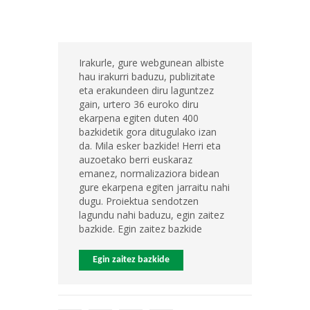
Irakurle, gure webgunean albiste
hau irakurri baduzu, publizitate
eta erakundeen diru laguntzez
gain, urtero 36 euroko diru
ekarpena egiten duten 400
bazkidetik gora ditugulako izan
da. Mila esker bazkide! Herri eta
auzoetako berri euskaraz
emanez, normalizaziora bidean
gure ekarpena egiten jarraitu nahi
dugu. Proiektua sendotzen
lagundu nahi baduzu, egin zaitez
bazkide. Egin zaitez bazkide
Egin zaitez bazkide