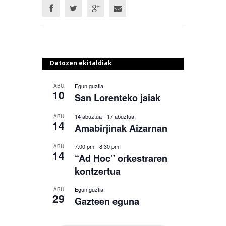
Datozen ekitaldiak
Egun guztia
ABU
10
San Lorenteko jaiak
14 abuztua
-
17 abuztua
ABU
14
Amabirjinak Aizarnan
7:00 pm
-
8:30 pm
ABU
14
“Ad Hoc” orkestraren
kontzertua
Egun guztia
ABU
29
Gazteen eguna