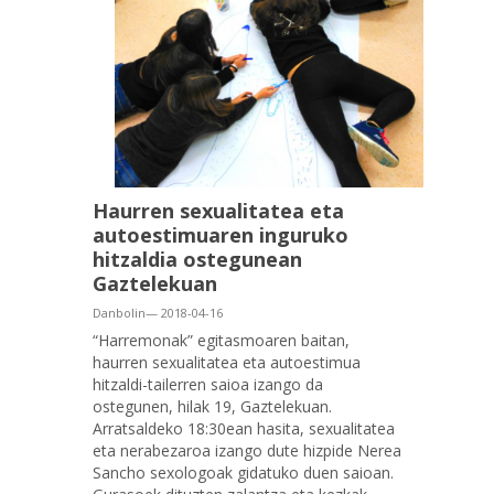
Haurren sexualitatea eta
autoestimuaren inguruko
hitzaldia ostegunean
Gaztelekuan
Danbolin— 2018-04-16
“Harremonak” egitasmoaren baitan,
haurren sexualitatea eta autoestimua
hitzaldi-tailerren saioa izango da
ostegunen, hilak 19, Gaztelekuan.
Arratsaldeko 18:30ean hasita, sexualitatea
eta nerabezaroa izango dute hizpide Nerea
Sancho sexologoak gidatuko duen saioan.