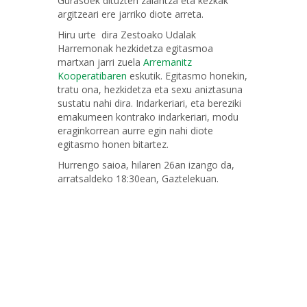
Gurasoek dituzten zalantza eta kezkak
argitzeari ere jarriko diote arreta.
Hiru urte dira Zestoako Udalak
Harremonak hezkidetza egitasmoa
martxan jarri zuela
Arremanitz
Kooperatibaren
eskutik. Egitasmo honekin,
tratu ona, hezkidetza eta sexu aniztasuna
sustatu nahi dira. Indarkeriari, eta bereziki
emakumeen kontrako indarkeriari, modu
eraginkorrean aurre egin nahi diote
egitasmo honen bitartez.
Hurrengo saioa, hilaren 26an izango da,
arratsaldeko 18:30ean, Gaztelekuan.