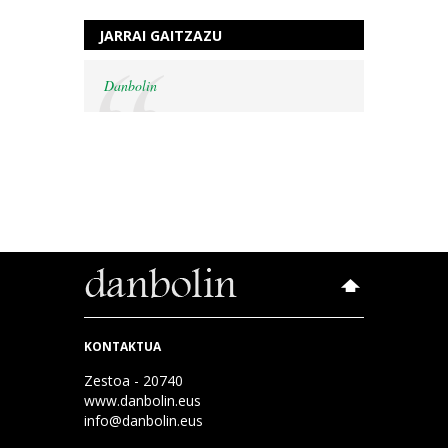
JARRAI GAITZAZU
Danbolin
KONTAKTUA
Zestoa - 20740
www.danbolin.eus
info@danbolin.eus