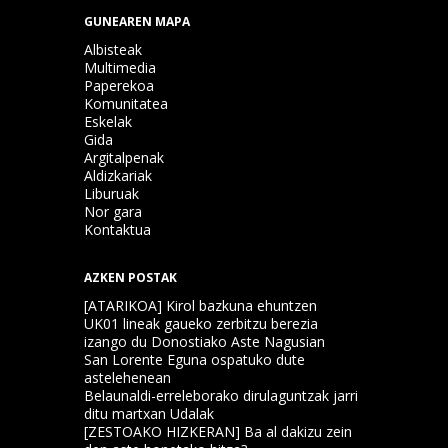
GUNEAREN MAPA
Albisteak
Multimedia
Paperekoa
Komunitatea
Eskelak
Gida
Argitalpenak
Aldizkariak
Liburuak
Nor gara
Kontaktua
AZKEN POSTAK
[ATARIKOA] Kirol bazkuna ehuntzen
UK01 lineak gaueko zerbitzu berezia
izango du Donostiako Aste Nagusian
San Lorente Eguna ospatuko dute
astelehenean
Belaunaldi-erreleborako dirulaguntzak jarri
ditu martxan Udalak
[ZESTOAKO HIZKERAN] Ba al dakizu zein