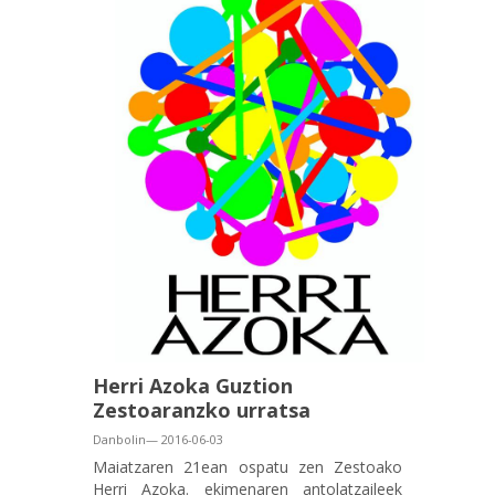
Herri Azoka Guztion
Zestoaranzko urratsa
Danbolin— 2016-06-03
Maiatzaren 21ean ospatu zen Zestoako
Herri Azoka. ekimenaren antolatzaileek