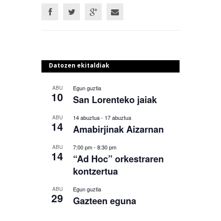
Datozen ekitaldiak
Egun guztia
ABU
10
San Lorenteko jaiak
14 abuztua
-
17 abuztua
ABU
14
Amabirjinak Aizarnan
7:00 pm
-
8:30 pm
ABU
14
“Ad Hoc” orkestraren
kontzertua
Egun guztia
ABU
29
Gazteen eguna