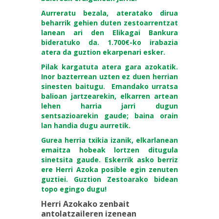
Aurreratu bezala, ateratako dirua
beharrik gehien duten zestoarrentzat
lanean ari den Elikagai Bankura
bideratuko da. 1.700€-ko irabazia
atera da guztion ekarpenari esker.
Pilak kargatuta atera gara azokatik.
Inor bazterrean uzten ez duen herrian
sinesten baitugu. Emandako urratsa
balioan jartzearekin, elkarren artean
lehen harria jarri dugun
sentsazioarekin gaude; baina orain
lan handia dugu aurretik.
Gurea herria txikia izanik, elkarlanean
emaitza hobeak lortzen ditugula
sinetsita gaude. Eskerrik asko berriz
ere Herri Azoka posible egin zenuten
guztiei. Guztion Zestoarako bidean
topo egingo dugu!
Herri Azokako zenbait
antolatzaileren izenean