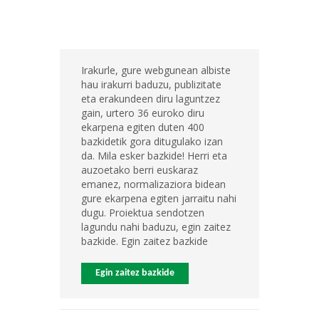
Irakurle, gure webgunean albiste
hau irakurri baduzu, publizitate
eta erakundeen diru laguntzez
gain, urtero 36 euroko diru
ekarpena egiten duten 400
bazkidetik gora ditugulako izan
da. Mila esker bazkide! Herri eta
auzoetako berri euskaraz
emanez, normalizaziora bidean
gure ekarpena egiten jarraitu nahi
dugu. Proiektua sendotzen
lagundu nahi baduzu, egin zaitez
bazkide. Egin zaitez bazkide
Egin zaitez bazkide