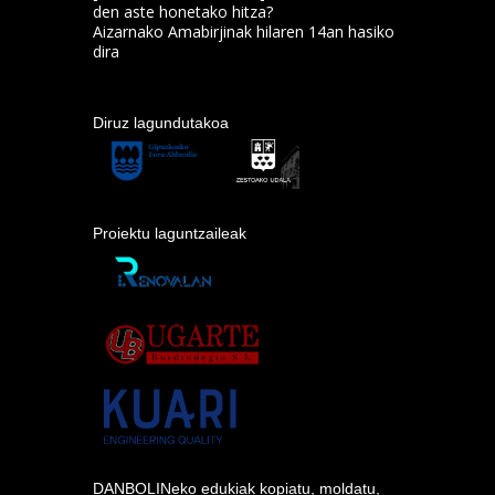
den aste honetako hitza?
Aizarnako Amabirjinak hilaren 14an hasiko
dira
Diruz lagundutakoa
Proiektu laguntzaileak
DANBOLINeko edukiak kopiatu, moldatu,