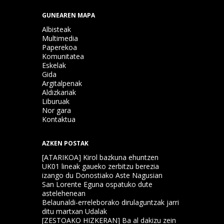
GUNEAREN MAPA
Albisteak
Multimedia
Paperekoa
Komunitatea
Eskelak
Gida
Argitalpenak
Aldizkariak
Liburuak
Nor gara
Kontaktua
AZKEN POSTAK
[ATARIKOA] Kirol bazkuna ehuntzen
UK01 lineak gaueko zerbitzu berezia
izango du Donostiako Aste Nagusian
San Lorente Eguna ospatuko dute
astelehenean
Belaunaldi-erreleborako dirulaguntzak jarri
ditu martxan Udalak
[ZESTOAKO HIZKERAN] Ba al dakizu zein