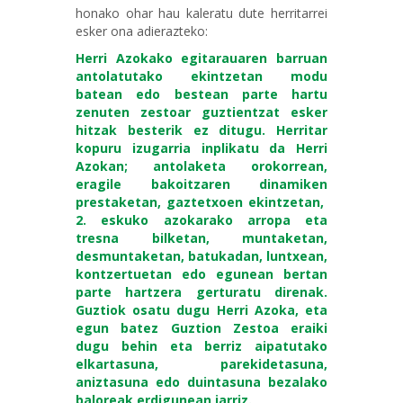
honako ohar hau kaleratu dute herritarrei
esker ona adierazteko:
Herri Azokako egitarauaren barruan
antolatutako ekintzetan modu
batean edo bestean parte hartu
zenuten zestoar guztientzat esker
hitzak besterik ez ditugu. Herritar
kopuru izugarria inplikatu da Herri
Azokan; antolaketa orokorrean,
eragile bakoitzaren dinamiken
prestaketan, gaztetxoen ekintzetan,
2. eskuko azokarako arropa eta
tresna bilketan, muntaketan,
desmuntaketan, batukadan, luntxean,
kontzertuetan edo egunean bertan
parte hartzera gerturatu direnak.
Guztiok osatu dugu Herri Azoka, eta
egun batez Guztion Zestoa eraiki
dugu behin eta berriz aipatutako
elkartasuna, parekidetasuna,
aniztasuna edo duintasuna bezalako
baloreak erdigunean jarriz.