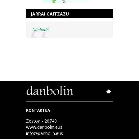
JARRAI GAITZAZU
Danbolin
KONTAKTUA
Zestoa - 20740
www.danbolin.eus
info@danbolin.eus