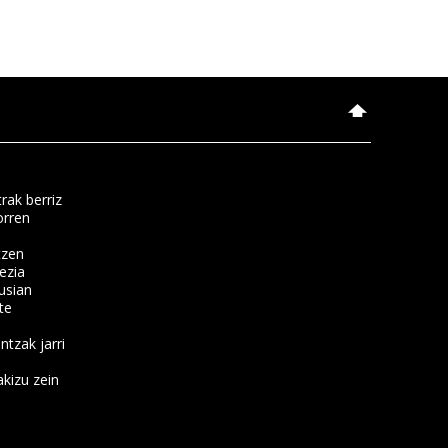
rak berriz
orren
tzen
ezia
usian
te
ntzak jarri
kizu zein