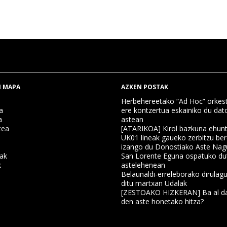
 MAPA
AZKEN POSTAK
Herbehereetako “Ad Hoc” orkest
a
ere kontzertua eskainiko du dat
a
astean
tea
[ATARIKOA] Kirol bazkuna ehun
UK01 lineak gaueko zerbitzu ber
izango du Donostiako Aste Nag
nak
San Lorente Eguna ospatuko du
k
astelehenean
Belaunaldi-erreleborako dirulagu
ditu martxan Udalak
a
[ZESTOAKO HIZKERAN] Ba al da
den aste honetako hitza?