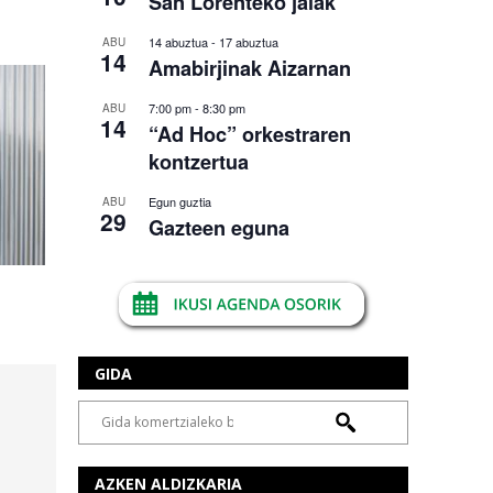
San Lorenteko jaiak
14 abuztua
-
17 abuztua
ABU
14
Amabirjinak Aizarnan
7:00 pm
-
8:30 pm
ABU
14
“Ad Hoc” orkestraren
kontzertua
Egun guztia
ABU
29
Gazteen eguna
GIDA
AZKEN ALDIZKARIA