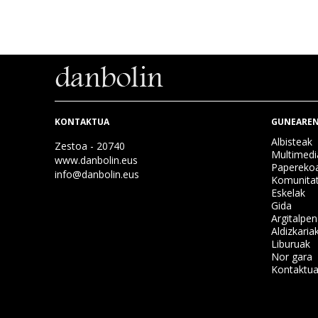
KONTAKTUA
GUNEAREN
Albisteak
Zestoa - 20740
Multimedi
www.danbolin.eus
Papereko
info@danbolin.eus
Komunita
Eskelak
Gida
Argitalpe
Aldizkaria
Liburuak
Nor gara
Kontaktu