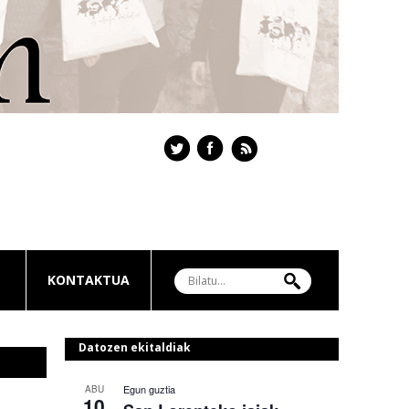
KONTAKTUA
Datozen ekitaldiak
Egun guztia
ABU
10