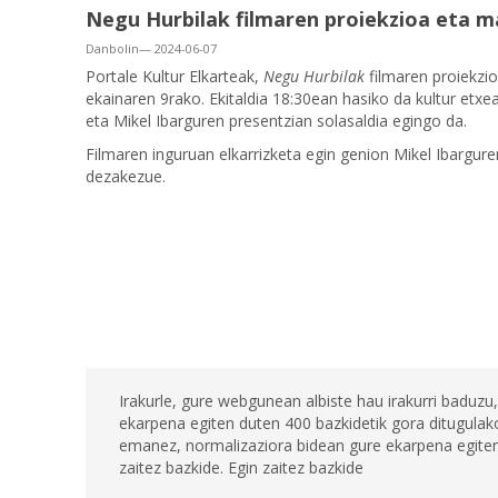
Negu Hurbilak filmaren proiekzioa eta m
Danbolin— 2024-06-07
Portale Kultur Elkarteak,
Negu Hurbilak
filmaren proiekzio
ekainaren 9rako. Ekitaldia 18:30ean hasiko da kultur etxe
eta Mikel Ibarguren presentzian solasaldia egingo da.
Filmaren inguruan elkarrizketa egin genion Mikel Ibargure
dezakezue.
Irakurle, gure webgunean albiste hau irakurri baduzu,
ekarpena egiten duten 400 bazkidetik gora ditugulako
emanez, normalizaziora bidean gure ekarpena egiten 
zaitez bazkide. Egin zaitez bazkide