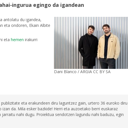
ahai-ingurua egingo da igandean
a antolatu du igandea,
an eta ondoren, Ekain Albite
ni eta
hemen
irakurri
Dani Blanco / ARGIA CC BY SA
 publizitate eta erakundeen diru laguntzez gain, urtero 36 euroko diru
 izan da. Mila esker bazkide! Herri eta auzoetako berri euskaraz
jarraitu nahi dugu. Proiektua sendotzen lagundu nahi baduzu, egin