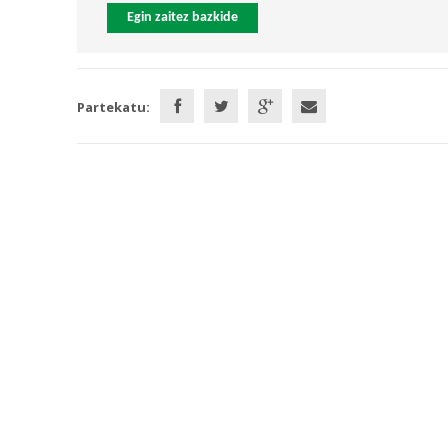
Egin zaitez bazkide
Partekatu: