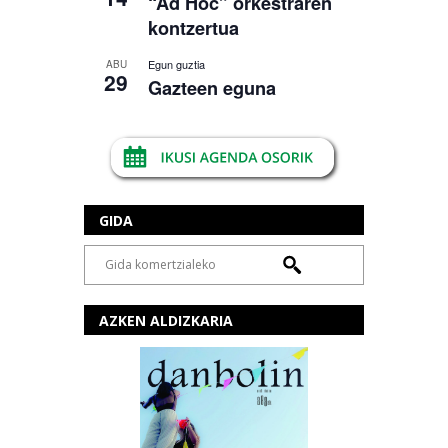
“Ad Hoc” orkestraren
kontzertua
Egun guztia
ABU
29
Gazteen eguna
GIDA
AZKEN ALDIZKARIA