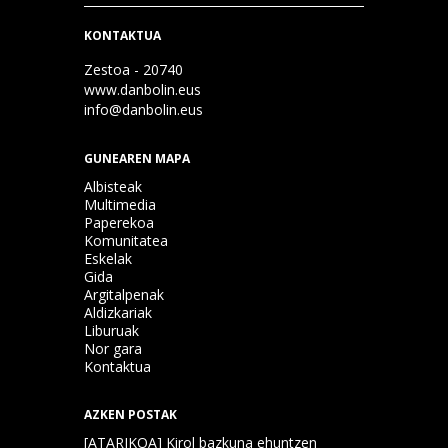
KONTAKTUA
Zestoa - 20740
www.danbolin.eus
info@danbolin.eus
GUNEAREN MAPA
Albisteak
Multimedia
Paperekoa
Komunitatea
Eskelak
Gida
Argitalpenak
Aldizkariak
Liburuak
Nor gara
Kontaktua
AZKEN POSTAK
[ATARIKOA] Kirol bazkuna ehuntzen