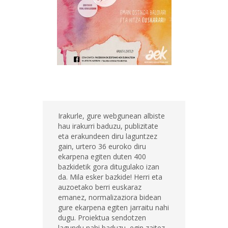
Irakurle, gure webgunean albiste
hau irakurri baduzu, publizitate
eta erakundeen diru laguntzez
gain, urtero 36 euroko diru
ekarpena egiten duten 400
bazkidetik gora ditugulako izan
da. Mila esker bazkide! Herri eta
auzoetako berri euskaraz
emanez, normalizaziora bidean
gure ekarpena egiten jarraitu nahi
dugu. Proiektua sendotzen
lagundu nahi baduzu, egin zaitez