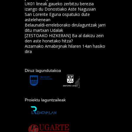
UK01 lineak gaueko zerbitzu berezia
izango du Donostiako Aste Nagusian
San Lorente Eguna ospatuko dute
astelehenean
Belaunaldi-erreleborako dirulaguntzak jarri
ditu martxan Udalak
[ZESTOAKO HIZKERAN] Ba al dakizu zein
den aste honetako hitza?
Aizarnako Amabirjinak hilaren 14an hasiko
dira
Diruz lagundutakoa
Proiektu laguntzaileak