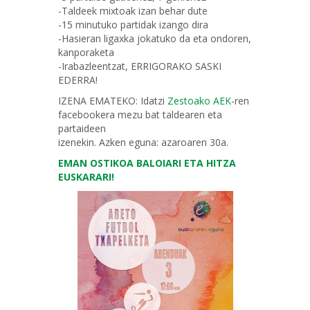
-Taldeek mixtoak izan behar dute
-15 minutuko partidak izango dira
-Hasieran ligaxka jokatuko da eta ondoren,
kanporaketa
-Irabazleentzat, ERRIGORAKO SASKI
EDERRA!
IZENA EMATEKO: Idatzi
Zestoako AEK
-ren
facebookera mezu bat taldearen eta
partaideen
izenekin. Azken eguna: azaroaren 30a.
EMAN OSTIKOA BALOIARI ETA HITZA
EUSKARARI!