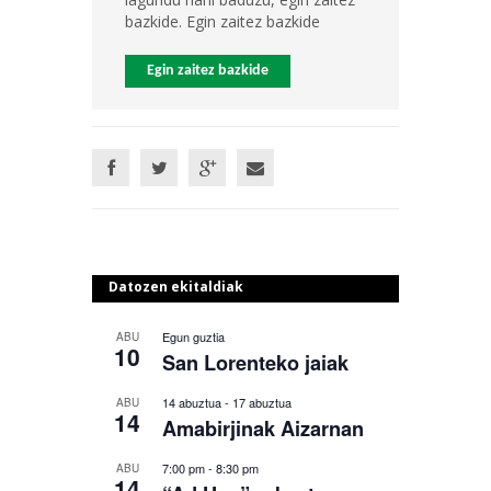
bazkide. Egin zaitez bazkide
Egin zaitez bazkide
Datozen ekitaldiak
Egun guztia
ABU
10
San Lorenteko jaiak
14 abuztua
-
17 abuztua
ABU
14
Amabirjinak Aizarnan
7:00 pm
-
8:30 pm
ABU
14