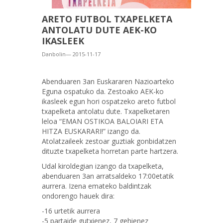
ARETO FUTBOL TXAPELKETA
ANTOLATU DUTE AEK-KO
IKASLEEK
Danbolin— 2015-11-17
Abenduaren 3an Euskararen Nazioarteko
Eguna ospatuko da. Zestoako AEK-ko
ikasleek egun hori ospatzeko areto futbol
txapelketa antolatu dute. Txapelketaren
leloa “EMAN OSTIKOA BALOIARI ETA
HITZA EUSKARARI!” izango da.
Atolatzaileek zestoar guztiak gonbidatzen
dituzte txapelketa horretan parte hartzera.
Udal kiroldegian izango da txapelketa,
abenduaren 3an arratsaldeko 17:00etatik
aurrera. Izena emateko baldintzak
ondorengo hauek dira:
-16 urtetik aurrera
-5 partaide gutxienez, 7 gehienez