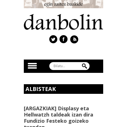
ALBISTEAK
[ARGAZKIAK] Displasy eta
Hellwatzh taldeak izan dira
Fundizio Festeko goizeko