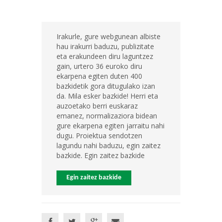
Irakurle, gure webgunean albiste
hau irakurri baduzu, publizitate
eta erakundeen diru laguntzez
gain, urtero 36 euroko diru
ekarpena egiten duten 400
bazkidetik gora ditugulako izan
da. Mila esker bazkide! Herri eta
auzoetako berri euskaraz
emanez, normalizaziora bidean
gure ekarpena egiten jarraitu nahi
dugu. Proiektua sendotzen
lagundu nahi baduzu, egin zaitez
bazkide. Egin zaitez bazkide
Egin zaitez bazkide