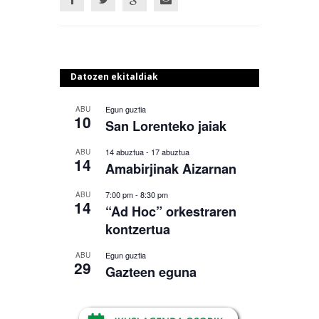
Datozen ekitaldiak
Egun guztia
ABU
10
San Lorenteko jaiak
14 abuztua
-
17 abuztua
ABU
14
Amabirjinak Aizarnan
7:00 pm
-
8:30 pm
ABU
14
“Ad Hoc” orkestraren
kontzertua
Egun guztia
ABU
29
Gazteen eguna