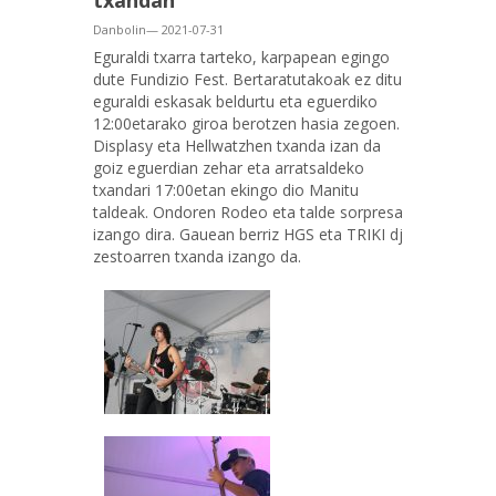
txandan
Danbolin— 2021-07-31
Eguraldi txarra tarteko, karpapean egingo
dute Fundizio Fest. Bertaratutakoak ez ditu
eguraldi eskasak beldurtu eta eguerdiko
12:00etarako giroa berotzen hasia zegoen.
Displasy eta Hellwatzhen txanda izan da
goiz eguerdian zehar eta arratsaldeko
txandari 17:00etan ekingo dio Manitu
taldeak. Ondoren Rodeo eta talde sorpresa
izango dira. Gauean berriz HGS eta TRIKI dj
zestoarren txanda izango da.