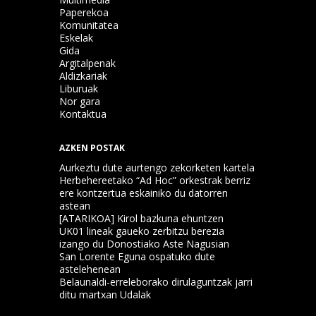
Paperekoa
Komunitatea
Eskelak
Gida
Argitalpenak
Aldizkariak
Liburuak
Nor gara
Kontaktua
AZKEN POSTAK
Aurkeztu dute aurtengo zekorketen kartela
Herbehereetako “Ad Hoc” orkestrak berriz
ere kontzertua eskainiko du datorren
astean
[ATARIKOA] Kirol bazkuna ehuntzen
UK01 lineak gaueko zerbitzu berezia
izango du Donostiako Aste Nagusian
San Lorente Eguna ospatuko dute
astelehenean
Belaunaldi-erreleborako dirulaguntzak jarri
ditu martxan Udalak