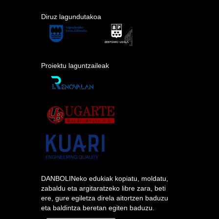
Diruz lagundutakoa
Proiektu laguntzaileak
DANBOLINeko edukiak kopiatu, moldatu,
zabaldu eta argitaratzeko libre zara, beti
ere, gure egiletza direla aitortzen baduzu
eta baldintza beretan egiten baduzu.