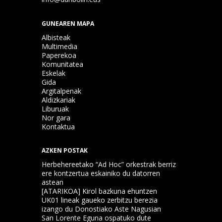
GUNEAREN MAPA
Albisteak
Multimedia
Paperekoa
Komunitatea
Eskelak
Gida
Argitalpenak
Aldizkariak
Liburuak
Nor gara
Kontaktua
AZKEN POSTAK
Herbehereetako “Ad Hoc” orkestrak berriz
ere kontzertua eskainiko du datorren
astean
[ATARIKOA] Kirol bazkuna ehuntzen
UK01 lineak gaueko zerbitzu berezia
izango du Donostiako Aste Nagusian
San Lorente Eguna ospatuko dute