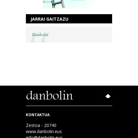
JARRAI GAITZAZU
Danbolin
KONTAKTUA
Zestoa - 20740
www.danbolin.eus
info@danbolin.eus