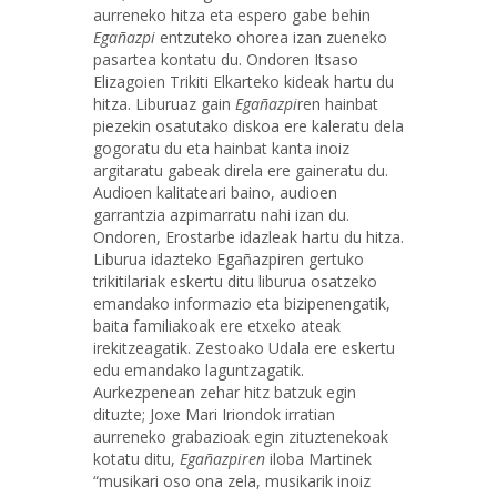
aurreneko hitza eta espero gabe behin
Egañazpi
entzuteko ohorea izan zueneko
pasartea kontatu du. Ondoren Itsaso
Elizagoien Trikiti Elkarteko kideak hartu du
hitza. Liburuaz gain
Egañazpi
ren hainbat
piezekin osatutako diskoa ere kaleratu dela
gogoratu du eta hainbat kanta inoiz
argitaratu gabeak direla ere gaineratu du.
Audioen kalitateari baino, audioen
garrantzia azpimarratu nahi izan du.
Ondoren, Erostarbe idazleak hartu du hitza.
Liburua idazteko Egañazpiren gertuko
trikitilariak eskertu ditu liburua osatzeko
emandako informazio eta bizipenengatik,
baita familiakoak ere etxeko ateak
irekitzeagatik. Zestoako Udala ere eskertu
edu emandako laguntzagatik.
Aurkezpenean zehar hitz batzuk egin
dituzte; Joxe Mari Iriondok irratian
aurreneko grabazioak egin zituztenekoak
kotatu ditu,
Egañazpiren
iloba Martinek
“musikari oso ona zela, musikarik inoiz