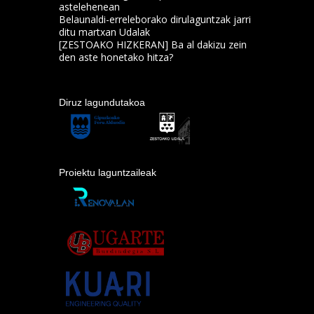
astelehenean
Belaunaldi-erreleborako dirulaguntzak jarri
ditu martxan Udalak
[ZESTOAKO HIZKERAN] Ba al dakizu zein
den aste honetako hitza?
Diruz lagundutakoa
Proiektu laguntzaileak