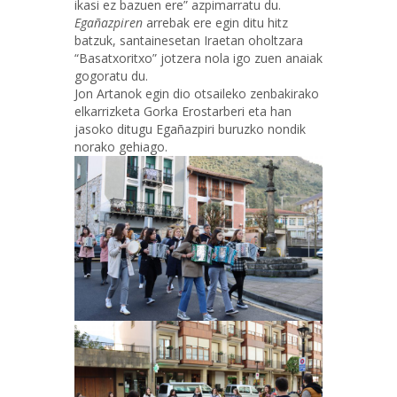
ikasi ez bazuen ere” azpimarratu du.
Egañazpiren
arrebak ere egin ditu hitz
batzuk, santainesetan Iraetan oholtzara
“Basatxoritxo” jotzera nola igo zuen anaiak
gogoratu du.
Jon Artanok egin dio otsaileko zenbakirako
elkarrizketa Gorka Erostarberi eta han
jasoko ditugu Egañazpiri buruzko nondik
norako gehiago.