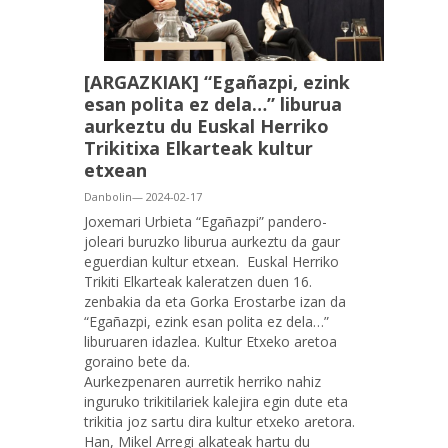
[ARGAZKIAK] “Egañazpi, ezink
esan polita ez dela…” liburua
aurkeztu du Euskal Herriko
Trikitixa Elkarteak kultur
etxean
Danbolin— 2024-02-17
Joxemari Urbieta “Egañazpi” pandero-
joleari buruzko liburua aurkeztu da gaur
eguerdian kultur etxean. Euskal Herriko
Trikiti Elkarteak kaleratzen duen 16.
zenbakia da eta Gorka Erostarbe izan da
“Egañazpi, ezink esan polita ez dela…”
liburuaren idazlea. Kultur Etxeko aretoa
goraino bete da.
Aurkezpenaren aurretik herriko nahiz
inguruko trikitilariek kalejira egin dute eta
trikitia joz sartu dira kultur etxeko aretora.
Han, Mikel Arregi alkateak hartu du