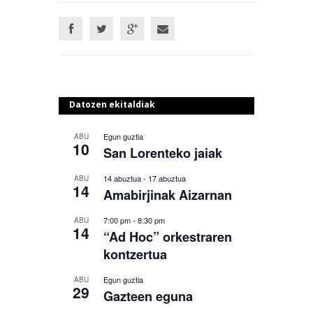
Datozen ekitaldiak
Egun guztia
ABU
10
San Lorenteko jaiak
14 abuztua
-
17 abuztua
ABU
14
Amabirjinak Aizarnan
7:00 pm
-
8:30 pm
ABU
14
“Ad Hoc” orkestraren
kontzertua
Egun guztia
ABU
29
Gazteen eguna