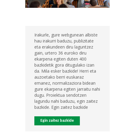
Irakurle, gure webgunean albiste
hau irakurri baduzu, publizitate
eta erakundeen diru laguntzez
gain, urtero 36 euroko diru
ekarpena egiten duten 400
bazkidetik gora ditugulako izan
da. Mila esker bazkide! Herri eta
auzoetako berri euskaraz
emanez, normalizaziora bidean
gure ekarpena egiten jarraitu nahi
dugu. Proiektua sendotzen
lagundu nahi baduzu, egin zaitez
bazkide. Egin zaitez bazkide
Egin zaitez bazkide