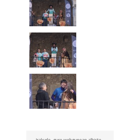
Irakurle, gure webgunean albiste