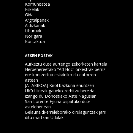
Komunitatea
Eskelak
Gida
Argitalpenak
Aldizkariak
Liburuak
Nor gara
Kontaktua
AZKEN POSTAK
Aurkeztu dute aurtengo zekorketen kartela
Herbehereetako “Ad Hoc” orkestrak berriz
ere kontzertua eskainiko du datorren
astean
[ATARIKOA] Kirol bazkuna ehuntzen
UK01 lineak gaueko zerbitzu berezia
izango du Donostiako Aste Nagusian
San Lorente Eguna ospatuko dute
astelehenean
Belaunaldi-erreleborako dirulaguntzak jarri
ditu martxan Udalak