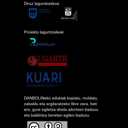
Diruz lagundutakoa
Proiektu laguntzaileak
DANBOLINeko edukiak kopiatu, moldatu,
zabaldu eta argitaratzeko libre zara, beti
ere, gure egiletza direla aitortzen baduzu
eta baldintza beretan egiten baduzu.