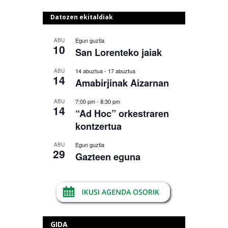
Datozen ekitaldiak
Egun guztia
ABU
10
San Lorenteko jaiak
14 abuztua
-
17 abuztua
ABU
14
Amabirjinak Aizarnan
7:00 pm
-
8:30 pm
ABU
14
“Ad Hoc” orkestraren
kontzertua
Egun guztia
ABU
29
Gazteen eguna
GIDA