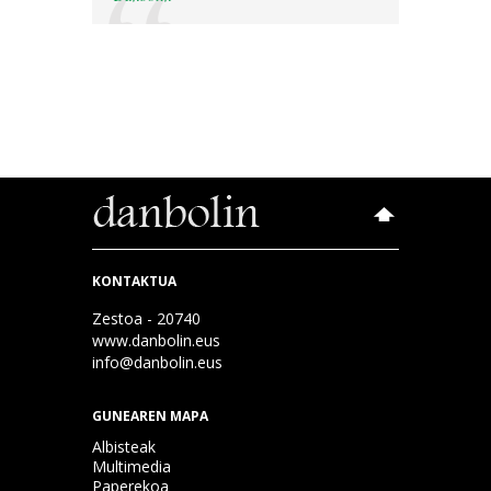
KONTAKTUA
Zestoa - 20740
www.danbolin.eus
info@danbolin.eus
GUNEAREN MAPA
Albisteak
Multimedia
Paperekoa