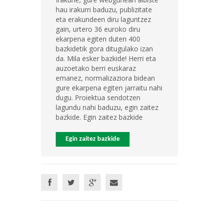
hau irakurri baduzu, publizitate
eta erakundeen diru laguntzez
gain, urtero 36 euroko diru
ekarpena egiten duten 400
bazkidetik gora ditugulako izan
da. Mila esker bazkide! Herri eta
auzoetako berri euskaraz
emanez, normalizaziora bidean
gure ekarpena egiten jarraitu nahi
dugu. Proiektua sendotzen
lagundu nahi baduzu, egin zaitez
bazkide. Egin zaitez bazkide
Egin zaitez bazkide