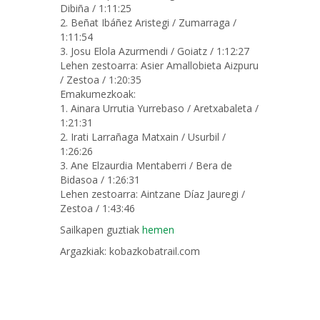
Dibiña / 1:11:25
2. Beñat Ibáñez Aristegi / Zumarraga /
1:11:54
3. Josu Elola Azurmendi / Goiatz / 1:12:27
Lehen zestoarra: Asier Amallobieta Aizpuru
/ Zestoa / 1:20:35
Emakumezkoak:
1. Ainara Urrutia Yurrebaso / Aretxabaleta /
1:21:31
2. Irati Larrañaga Matxain / Usurbil /
1:26:26
3. Ane Elzaurdia Mentaberri / Bera de
Bidasoa / 1:26:31
Lehen zestoarra: Aintzane Díaz Jauregi /
Zestoa / 1:43:46
Sailkapen guztiak
hemen
Argazkiak: kobazkobatrail.com