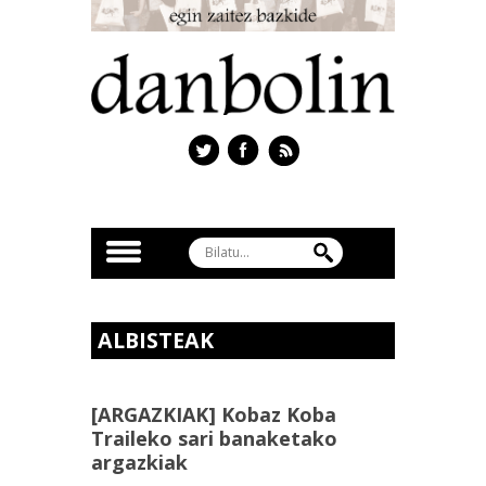
ALBISTEAK
[ARGAZKIAK] Kobaz Koba
Traileko sari banaketako
argazkiak