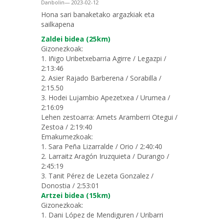
Danbolin— 2023-02-12
Hona sari banaketako argazkiak eta
sailkapena
Zaldei bidea (25km)
Gizonezkoak:
1. Iñigo Uribetxebarria Agirre / Legazpi /
2:13:46
2. Asier Rajado Barberena / Sorabilla /
2:15.50
3. Hodei Lujambio Apezetxea / Urumea /
2:16:09
Lehen zestoarra: Amets Aramberri Otegui /
Zestoa / 2:19:40
Emakumezkoak:
1. Sara Peña Lizarralde / Orio / 2:40:40
2. Larraitz Aragón Iruzquieta / Durango /
2:45:19
3. Tanit Pérez de Lezeta Gonzalez /
Donostia / 2:53:01
Artzei bidea (15km)
Gizonezkoak:
1. Dani López de Mendiguren / Uribarri