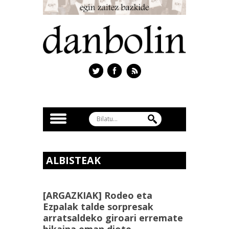
ALBISTEAK
[ARGAZKIAK] Rodeo eta
Ezpalak talde sorpresak
arratsaldeko giroari erremate