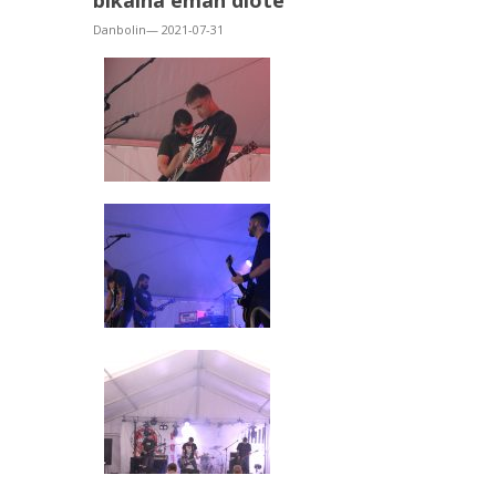
bikaina eman diote
Danbolin— 2021-07-31