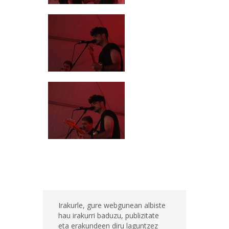
Irakurle, gure webgunean albiste
hau irakurri baduzu, publizitate
eta erakundeen diru laguntzez