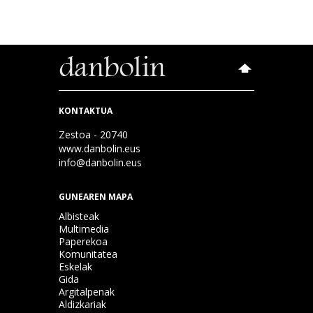
KONTAKTUA
Zestoa - 20740
www.danbolin.eus
info@danbolin.eus
GUNEAREN MAPA
Albisteak
Multimedia
Paperekoa
Komunitatea
Eskelak
Gida
Argitalpenak
Aldizkariak