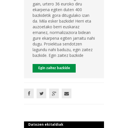
gain, urtero 36 euroko diru
ekarpena egiten duten 400
bazkidetik gora ditugulako izan
da. Mila esker bazkide! Herri eta
auzoetako berri euskaraz
emanez, normalizaziora bidean
gure ekarpena egiten jarraitu nahi
dugu. Proiektua sendotzen
lagundu nahi baduzu, egin zaitez
bazkide. Egin zaitez bazkide
Egin zaitez bazkide
Datozen ekitaldiak