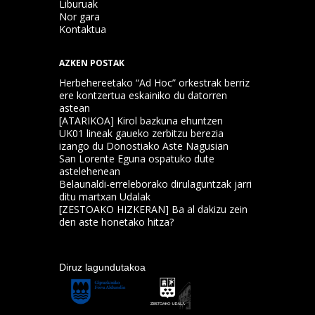
Liburuak
Nor gara
Kontaktua
AZKEN POSTAK
Herbehereetako “Ad Hoc” orkestrak berriz
ere kontzertua eskainiko du datorren
astean
[ATARIKOA] Kirol bazkuna ehuntzen
UK01 lineak gaueko zerbitzu berezia
izango du Donostiako Aste Nagusian
San Lorente Eguna ospatuko dute
astelehenean
Belaunaldi-erreleborako dirulaguntzak jarri
ditu martxan Udalak
[ZESTOAKO HIZKERAN] Ba al dakizu zein
den aste honetako hitza?
Diruz lagundutakoa