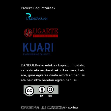
Proiektu laguntzaileak
DANBOLINeko edukiak kopiatu, moldatu,
zabaldu eta argitaratzeko libre zara, beti
ere, gure egiletza direla aitortzen baduzu
eta baldintza beretan egiten baduzu.
k sortua