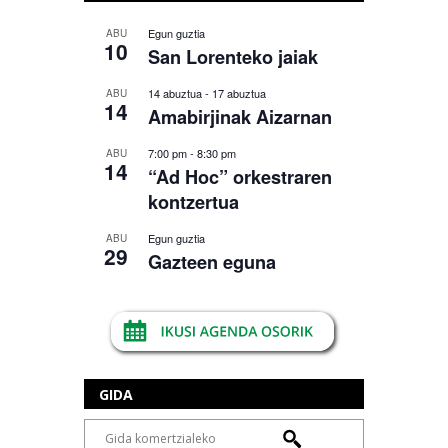
Egun guztia
ABU
10
San Lorenteko jaiak
14 abuztua
-
17 abuztua
ABU
14
Amabirjinak Aizarnan
7:00 pm
-
8:30 pm
ABU
14
“Ad Hoc” orkestraren
kontzertua
Egun guztia
ABU
29
Gazteen eguna
GIDA