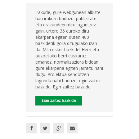
Irakurle, gure webgunean albiste
hau irakurri baduzu, publizitate
eta erakundeen diru laguntzez
gain, urtero 36 euroko diru
ekarpena egiten duten 400
bazkidetik gora ditugulako izan
da. Mila esker bazkide! Herri eta
auzoetako berri euskaraz
emanez, normalizaziora bidean
gure ekarpena egiten jarraitu nahi
dugu. Proiektua sendotzen
lagundu nahi baduzu, egin zaitez
bazkide. Egin zaitez bazkide
Egin zaitez bazkide