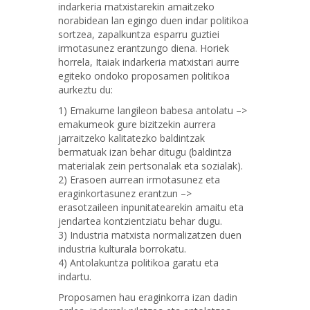
indarkeria matxistarekin amaitzeko
norabidean lan egingo duen indar politikoa
sortzea, zapalkuntza esparru guztiei
irmotasunez erantzungo diena. Horiek
horrela, Itaiak indarkeria matxistari aurre
egiteko ondoko proposamen politikoa
aurkeztu du:
1) Emakume langileon babesa antolatu –>
emakumeok gure bizitzekin aurrera
jarraitzeko kalitatezko baldintzak
bermatuak izan behar ditugu (baldintza
materialak zein pertsonalak eta sozialak).
2) Erasoen aurrean irmotasunez eta
eraginkortasunez erantzun –>
erasotzaileen inpunitatearekin amaitu eta
jendartea kontzientziatu behar dugu.
3) Industria matxista normalizatzen duen
industria kulturala borrokatu.
4) Antolakuntza politikoa garatu eta
indartu.
Proposamen hau eraginkorra izan dadin