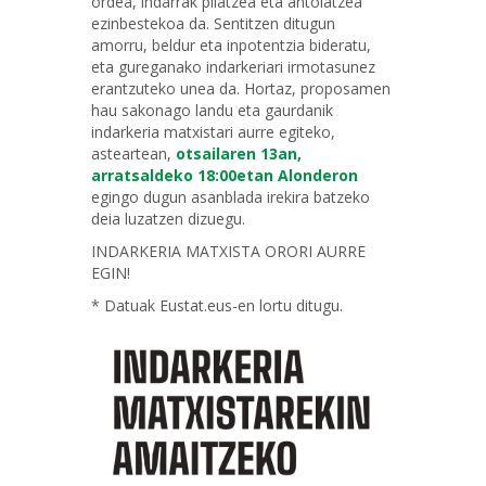
ordea, indarrak pilatzea eta antolatzea
ezinbestekoa da. Sentitzen ditugun
amorru, beldur eta inpotentzia bideratu,
eta gureganako indarkeriari irmotasunez
erantzuteko unea da. Hortaz, proposamen
hau sakonago landu eta gaurdanik
indarkeria matxistari aurre egiteko,
asteartean,
otsailaren 13an,
arratsaldeko 18:00etan Alonderon
egingo dugun asanblada irekira batzeko
deia luzatzen dizuegu.
INDARKERIA MATXISTA ORORI AURRE
EGIN!
* Datuak Eustat.eus-en lortu ditugu.