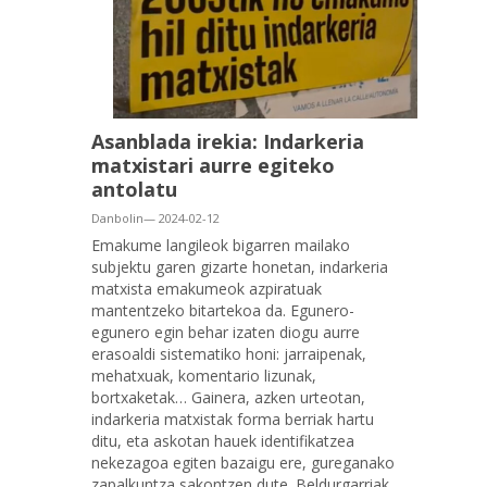
Asanblada irekia: Indarkeria
matxistari aurre egiteko
antolatu
Danbolin— 2024-02-12
Emakume langileok bigarren mailako
subjektu garen gizarte honetan, indarkeria
matxista emakumeok azpiratuak
mantentzeko bitartekoa da. Egunero-
egunero egin behar izaten diogu aurre
erasoaldi sistematiko honi: jarraipenak,
mehatxuak, komentario lizunak,
bortxaketak… Gainera, azken urteotan,
indarkeria matxistak forma berriak hartu
ditu, eta askotan hauek identifikatzea
nekezagoa egiten bazaigu ere, gureganako
zapalkuntza sakontzen dute. Beldurgarriak