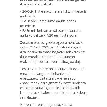
dira jasotako datuak:
• 2003tik 119 emakume erail ditu indarkeria
matxistak.
• EAEn 5616 emakume daude babes
neurriekin.
• EAEn urtebetean askatasun sexualaren
aurkako delituek %20 egin dute gora.
Zestoan ere, ez gaude egoera honetatik
salbu. 2019tik 2022ra, 31 salaketa egon
dira indarkeria matxistagatik (salaketek ez
dute errealitatea bere osotasunean
erakusten; kopuru erreala altuagoa da).
Testuinguru horretan, instituzioek ez dute
emakume langileon beharrizanei
erantzuteko gaitasunik. Are gehiago,
emakumeok gara gizartetik baztertuak eta
estigmatizatuak garenak: etxebizitzatik
kanporatuak, babes neurriekin itota, kalean
seinalatuak…
Horren aurrean, urgentziazkoa da