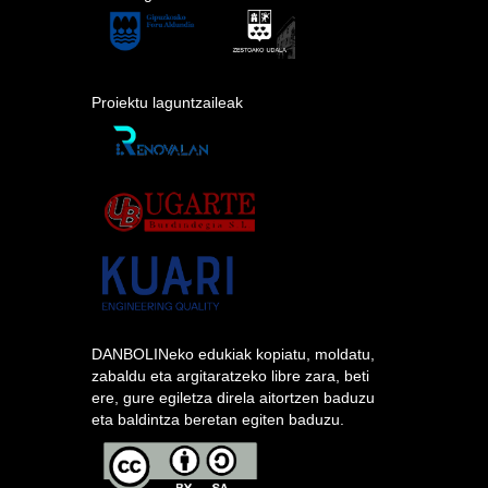
Proiektu laguntzaileak
DANBOLINeko edukiak kopiatu, moldatu,
zabaldu eta argitaratzeko libre zara, beti
ere, gure egiletza direla aitortzen baduzu
eta baldintza beretan egiten baduzu.