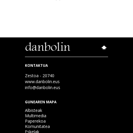
KONTAKTUA
Zestoa - 20740
www.danbolin.eus
info@danbolin.eus
GUNEAREN MAPA
Albisteak
Multimedia
Paperekoa
Komunitatea
Eskelak