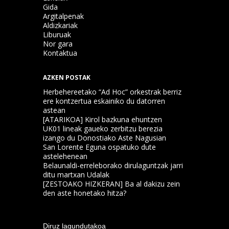
Gida
Argitalpenak
Aldizkariak
Liburuak
Nor gara
Kontaktua
AZKEN POSTAK
Herbehereetako “Ad Hoc” orkestrak berriz
ere kontzertua eskainiko du datorren
astean
[ATARIKOA] Kirol bazkuna ehuntzen
UK01 lineak gaueko zerbitzu berezia
izango du Donostiako Aste Nagusian
San Lorente Eguna ospatuko dute
astelehenean
Belaunaldi-erreleborako dirulaguntzak jarri
ditu martxan Udalak
[ZESTOAKO HIZKERAN] Ba al dakizu zein
den aste honetako hitza?
Diruz lagundutakoa