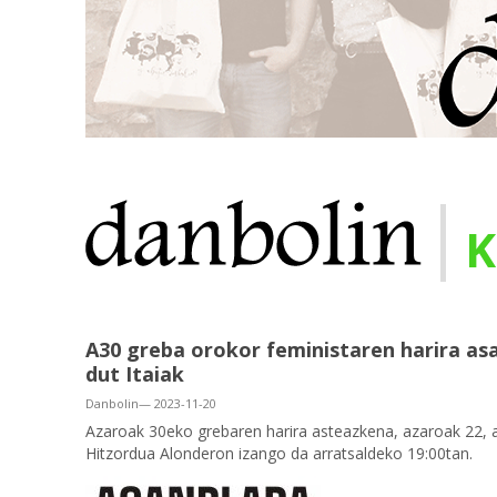
|
K
A30 greba orokor feministaren harira asa
dut Itaiak
Danbolin— 2023-11-20
Azaroak 30eko grebaren harira asteazkena, azaroak 22, a
Hitzordua Alonderon izango da arratsaldeko 19:00tan.