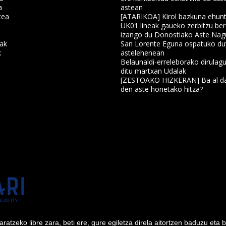
a
astean
tea
[ATARIKOA] Kirol bazkuna ehun
UK01 lineak gaueko zerbitzu ber
izango du Donostiako Aste Nag
nak
San Lorente Eguna ospatuko du
k
astelehenean
Belaunaldi-erreleborako dirulagu
ditu martxan Udalak
a
[ZESTOAKO HIZKERAN] Ba al da
den aste honetako hitza?
tzeko libre zara, beti ere, gure egiletza direla aitortzen baduzu eta 