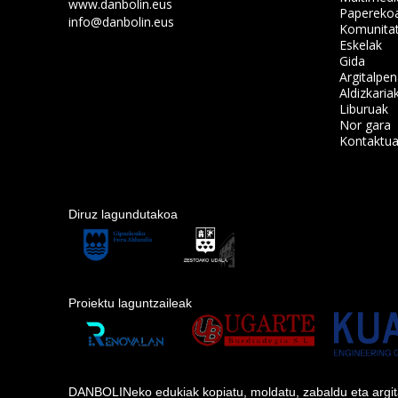
www.danbolin.eus
Papereko
info@danbolin.eus
Komunita
Eskelak
Gida
Argitalpe
Aldizkaria
Liburuak
Nor gara
Kontaktu
Diruz lagundutakoa
Proiektu laguntzaileak
DANBOLINeko edukiak kopiatu, moldatu, zabaldu eta argitara