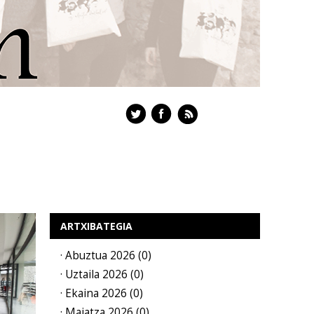
ARTXIBATEGIA
· Abuztua 2026 (0)
· Uztaila 2026 (0)
· Ekaina 2026 (0)
· Maiatza 2026 (0)