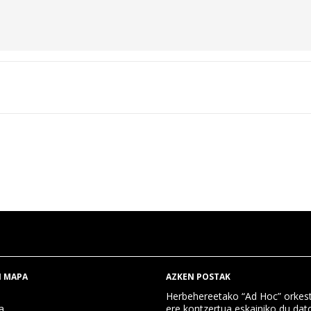
 MAPA
AZKEN POSTAK
Herbehereetako “Ad Hoc” orkest
a
ere kontzertua eskainiko du dat