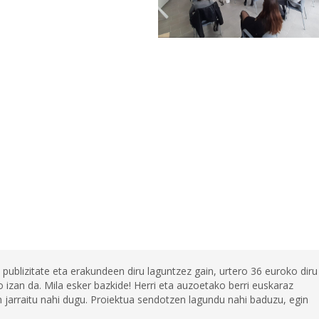
 publizitate eta erakundeen diru laguntzez gain, urtero 36 euroko diru
 izan da. Mila esker bazkide! Herri eta auzoetako berri euskaraz
jarraitu nahi dugu. Proiektua sendotzen lagundu nahi baduzu, egin