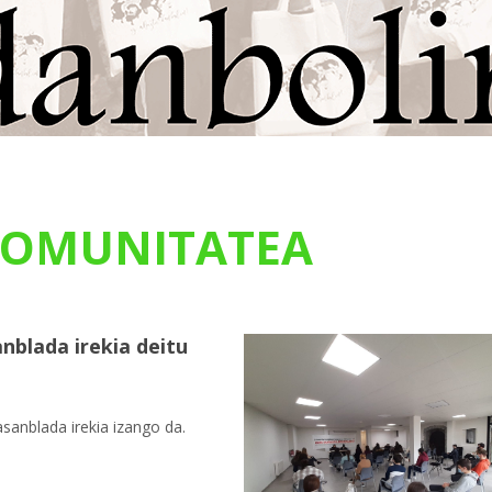
OMUNITATEA
nblada irekia deitu
sanblada irekia izango da.