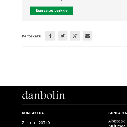
Egin zaitez bazkide
Partekatu:
KONTAKTUA
GUNEAREN
Albisteak
Zestoa - 20740
Multimedi