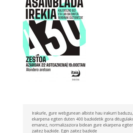
Irakurle, gure webgunean albiste hau irakurri baduzu,
ekarpena egiten duten 400 bazkidetik gora ditugulako
emanez, normalizaziora bidean gure ekarpena egiten 
zaitez bazkide. Egin zaitez bazkide