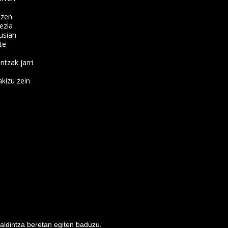
tzen
ezia
usian
te
ntzak jarri
kizu zein
baldintza beretan egiten baduzu.