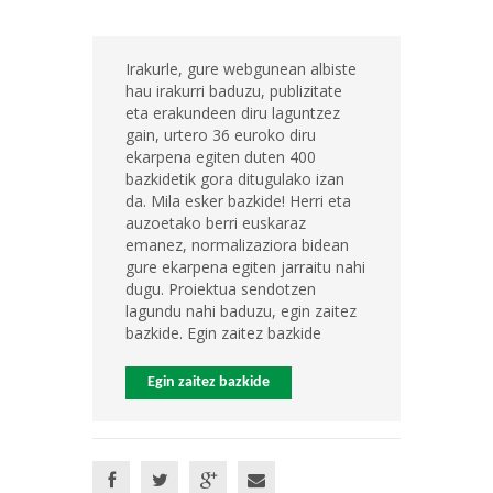
Irakurle, gure webgunean albiste
hau irakurri baduzu, publizitate
eta erakundeen diru laguntzez
gain, urtero 36 euroko diru
ekarpena egiten duten 400
bazkidetik gora ditugulako izan
da. Mila esker bazkide! Herri eta
auzoetako berri euskaraz
emanez, normalizaziora bidean
gure ekarpena egiten jarraitu nahi
dugu. Proiektua sendotzen
lagundu nahi baduzu, egin zaitez
bazkide. Egin zaitez bazkide
Egin zaitez bazkide