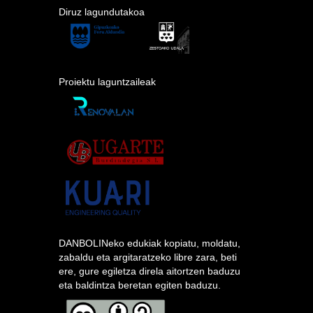
Diruz lagundutakoa
Proiektu laguntzaileak
DANBOLINeko edukiak kopiatu, moldatu,
zabaldu eta argitaratzeko libre zara, beti
ere, gure egiletza direla aitortzen baduzu
eta baldintza beretan egiten baduzu.