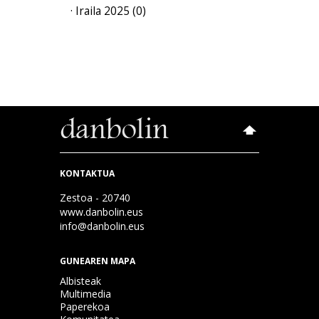
· Iraila 2025 (0)
KONTAKTUA
Zestoa - 20740
www.danbolin.eus
info@danbolin.eus
GUNEAREN MAPA
Albisteak
Multimedia
Paperekoa