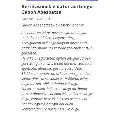
Berritasunekin dator aurtengo
Gabon Abesbatza
Danbolin— 2023-11-28
Gabon Abesbatzatik bidalitako oharra:
Abenduaren 24 arratsean egin ohi dugun
ibilbidean aldaketak egongo dira,
herrigunean ordu egokiagoan abestu eta
batik bat ahalik eta zestoar gehienek entzun
gaitzaten.
Herriko bi egoitzetan egiten ditugun saioek
guretzat garrantzi berezia dutenez, San Juan
egoitzatik abiatuko gara arratsaldeko
17:00etan. Amaieran arkupetan egiten den
saioa, aldiz, arratsaldeko 19:00etan egingo
dugu aurten, ohikoa baino goizago.
Entsegu orokor bakarra izango da, baina
aurrez ahotseka entsaiatzeko aukera izango
dugu, kantari berriak biltzeko asmoz. Eta
Bandak eguerdian egin ohi duen
kontzertuan ere parte hartuko dugu.