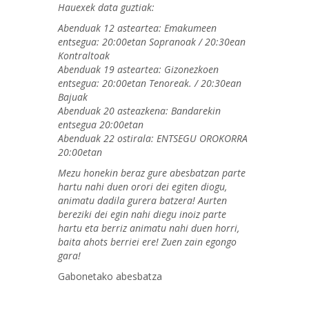
Hauexek data guztiak:
Abenduak 12 asteartea: Emakumeen
entsegua: 20:00etan Sopranoak / 20:30ean
Kontraltoak
Abenduak 19 asteartea: Gizonezkoen
entsegua: 20:00etan Tenoreak. / 20:30ean
Bajuak
Abenduak 20 asteazkena: Bandarekin
entsegua 20:00etan
Abenduak 22 ostirala: ENTSEGU OROKORRA
20:00etan
Mezu honekin beraz gure abesbatzan parte
hartu nahi duen orori dei egiten diogu,
animatu dadila gurera batzera! Aurten
bereziki dei egin nahi diegu inoiz parte
hartu eta berriz animatu nahi duen horri,
baita ahots berriei ere! Zuen zain egongo
gara!
Gabonetako abesbatza