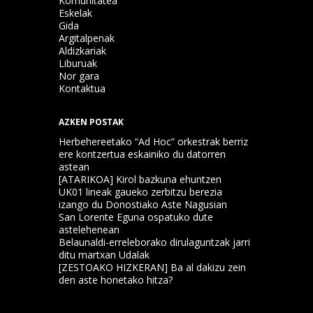
Komunitatea
Eskelak
Gida
Argitalpenak
Aldizkariak
Liburuak
Nor gara
Kontaktua
AZKEN POSTAK
Herbehereetako “Ad Hoc” orkestrak berriz
ere kontzertua eskainiko du datorren
astean
[ATARIKOA] Kirol bazkuna ehuntzen
UK01 lineak gaueko zerbitzu berezia
izango du Donostiako Aste Nagusian
San Lorente Eguna ospatuko dute
astelehenean
Belaunaldi-erreleborako dirulaguntzak jarri
ditu martxan Udalak
[ZESTOAKO HIZKERAN] Ba al dakizu zein
den aste honetako hitza?