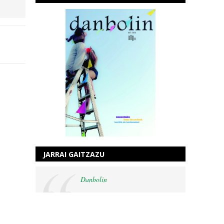
JARRAI GAITZAZU
Danbolin