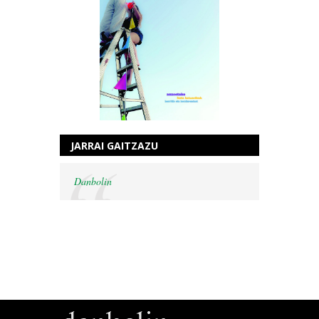
JARRAI GAITZAZU
Danbolin