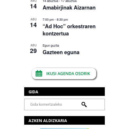
14 abuztua
-
17 abuztua
ABU
14
Amabirjinak Aizarnan
7:00 pm
-
8:30 pm
ABU
14
“Ad Hoc” orkestraren
kontzertua
Egun guztia
ABU
29
Gazteen eguna
GIDA
AZKEN ALDIZKARIA