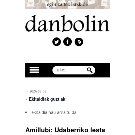
— 2026-08-08
« Ekitaldiak guztiak
ekitaldia hau amaitu da.
Amillubi: Udaberriko festa