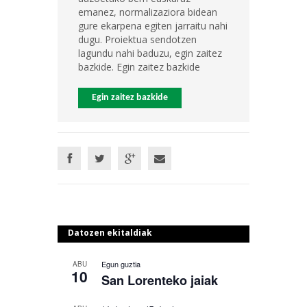
emanez, normalizaziora bidean
gure ekarpena egiten jarraitu nahi
dugu. Proiektua sendotzen
lagundu nahi baduzu, egin zaitez
bazkide. Egin zaitez bazkide
Egin zaitez bazkide
Datozen ekitaldiak
Egun guztia
ABU
10
San Lorenteko jaiak