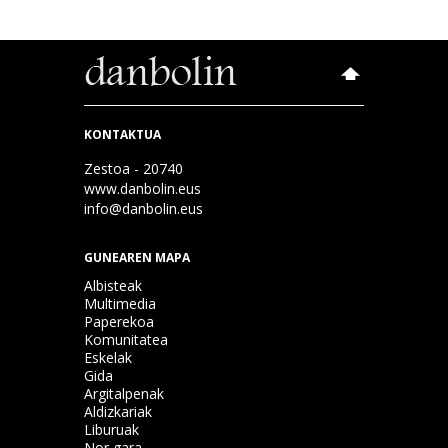
KONTAKTUA
Zestoa - 20740
www.danbolin.eus
info@danbolin.eus
GUNEAREN MAPA
Albisteak
Multimedia
Paperekoa
Komunitatea
Eskelak
Gida
Argitalpenak
Aldizkariak
Liburuak
Nor gara