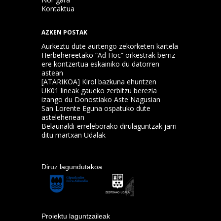
Kontaktua
AZKEN POSTAK
Aurkeztu dute aurtengo zekorketen kartela
Herbehereetako “Ad Hoc” orkestrak berriz
ere kontzertua eskainiko du datorren
astean
[ATARIKOA] Kirol bazkuna ehuntzen
UK01 lineak gaueko zerbitzu berezia
izango du Donostiako Aste Nagusian
San Lorente Eguna ospatuko dute
astelehenean
Belaunaldi-erreleborako dirulaguntzak jarri
ditu martxan Udalak
Diruz lagundutakoa
Proiektu laguntzaileak