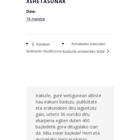
XEHETASUNAK
Data:
16 maiatza
Arroabeko eskolako
Kalakan
taldearen ikuskizuna
ikasturte amaierako festa
Irakurle, gure webgunean albiste
hau irakurri baduzu, publizitate
eta erakundeen diru laguntzez
gain, urtero 36 euroko diru
ekarpena egiten duten 400
bazkidetik gora ditugulako izan
da. Mila esker bazkide! Herri eta
auzoetako berri euskaraz