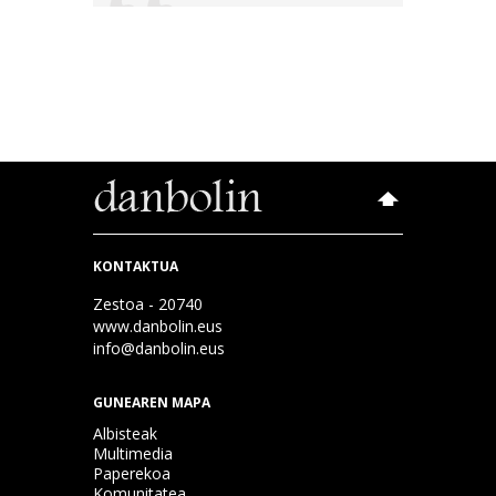
KONTAKTUA
Zestoa - 20740
www.danbolin.eus
info@danbolin.eus
GUNEAREN MAPA
Albisteak
Multimedia
Paperekoa
Komunitatea