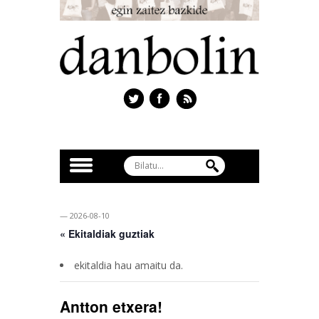
— 2026-08-10
« Ekitaldiak guztiak
ekitaldia hau amaitu da.
Antton etxera!