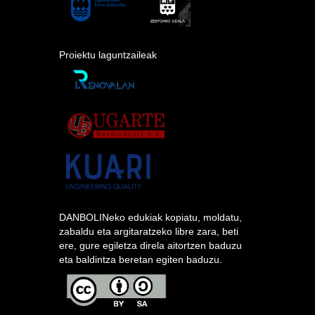
Proiektu laguntzaileak
DANBOLINeko edukiak kopiatu, moldatu,
zabaldu eta argitaratzeko libre zara, beti
ere, gure egiletza direla aitortzen baduzu
eta baldintza beretan egiten baduzu.