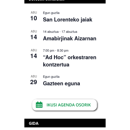
Egun guztia
ABU
10
San Lorenteko jaiak
14 abuztua
-
17 abuztua
ABU
14
Amabirjinak Aizarnan
7:00 pm
-
8:30 pm
ABU
14
“Ad Hoc” orkestraren
kontzertua
Egun guztia
ABU
29
Gazteen eguna
GIDA