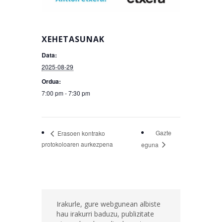
XEHETASUNAK
Data:
2025-08-29
Ordua:
7:00 pm - 7:30 pm
Gazte
Erasoen kontrako
protokoloaren aurkezpena
eguna
Irakurle, gure webgunean albiste
hau irakurri baduzu, publizitate