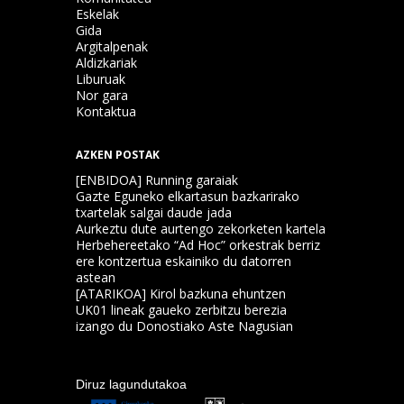
Eskelak
Gida
Argitalpenak
Aldizkariak
Liburuak
Nor gara
Kontaktua
AZKEN POSTAK
[ENBIDOA] Running garaiak
Gazte Eguneko elkartasun bazkarirako
txartelak salgai daude jada
Aurkeztu dute aurtengo zekorketen kartela
Herbehereetako “Ad Hoc” orkestrak berriz
ere kontzertua eskainiko du datorren
astean
[ATARIKOA] Kirol bazkuna ehuntzen
UK01 lineak gaueko zerbitzu berezia
izango du Donostiako Aste Nagusian
Diruz lagundutakoa