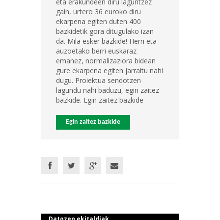
eta erakundeen diru laguntzez
gain, urtero 36 euroko diru
ekarpena egiten duten 400
bazkidetik gora ditugulako izan
da. Mila esker bazkide! Herri eta
auzoetako berri euskaraz
emanez, normalizaziora bidean
gure ekarpena egiten jarraitu nahi
dugu. Proiektua sendotzen
lagundu nahi baduzu, egin zaitez
bazkide. Egin zaitez bazkide
Egin zaitez bazkide
Datozen ekitaldiak