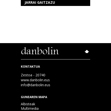
JARRAI GAITZAZU
KONTAKTUA
Zestoa - 20740
www.danbolin.eus
info@danbolin.eus
GUNEAREN MAPA
Albisteak
Multimedia