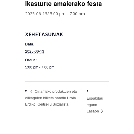
ikasturte amaierako festa
2025-06-13/ 5:00 pm
-
7:00 pm
XEHETASUNAK
Data:
2025-06-13
Ordua:
5:00 pm - 7:00 pm
Oinarrizko produktuen eta
elikagaien bilketa handia Urola
Espabilau
Erdiko Kontseilu Sozialista
eguna
Lasaon