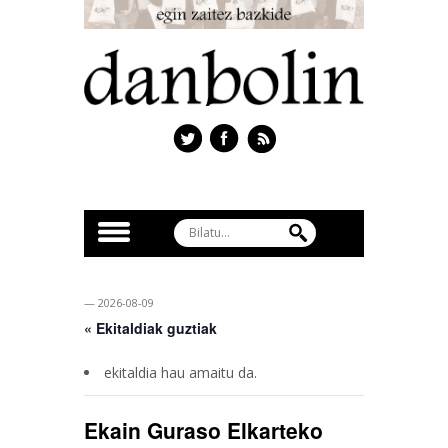
— 2026-08-09
« Ekitaldiak guztiak
ekitaldia hau amaitu da.
Ekain Guraso Elkarteko