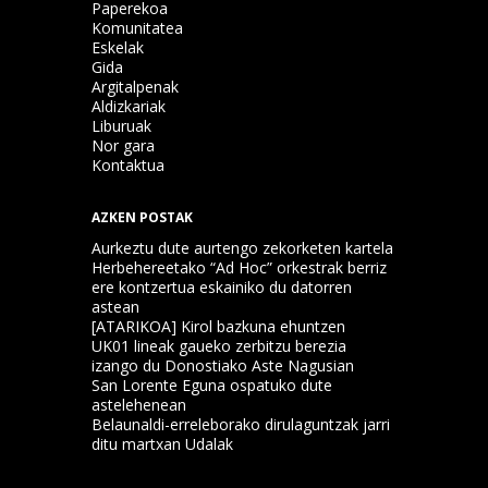
Paperekoa
Komunitatea
Eskelak
Gida
Argitalpenak
Aldizkariak
Liburuak
Nor gara
Kontaktua
AZKEN POSTAK
Aurkeztu dute aurtengo zekorketen kartela
Herbehereetako “Ad Hoc” orkestrak berriz
ere kontzertua eskainiko du datorren
astean
[ATARIKOA] Kirol bazkuna ehuntzen
UK01 lineak gaueko zerbitzu berezia
izango du Donostiako Aste Nagusian
San Lorente Eguna ospatuko dute
astelehenean
Belaunaldi-erreleborako dirulaguntzak jarri
ditu martxan Udalak