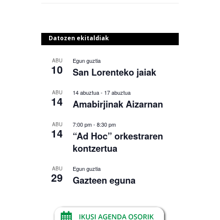
Datozen ekitaldiak
Egun guztia
ABU
10
San Lorenteko jaiak
14 abuztua
-
17 abuztua
ABU
14
Amabirjinak Aizarnan
7:00 pm
-
8:30 pm
ABU
14
“Ad Hoc” orkestraren
kontzertua
Egun guztia
ABU
29
Gazteen eguna