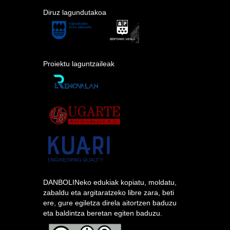
Diruz lagundutakoa
Proiektu laguntzaileak
DANBOLINeko edukiak kopiatu, moldatu,
zabaldu eta argitaratzeko libre zara, beti
ere, gure egiletza direla aitortzen baduzu
eta baldintza beretan egiten baduzu.