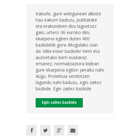
Irakurle, gure webgunean albiste
hau irakurri baduzu, publizitate
eta erakundeen diru laguntzez
gain, urtero 36 euroko diru
ekarpena egiten duten 400
bazkidetik gora ditugulako izan
da. Mila esker bazkide! Herri eta
auzoetako berri euskaraz
emanez, normalizaziora bidean
gure ekarpena egiten jarraitu nahi
dugu. Proiektua sendotzen
lagundu nahi baduzu, egin zaitez
bazkide. Egin zaitez bazkide
Egin zaitez bazkide