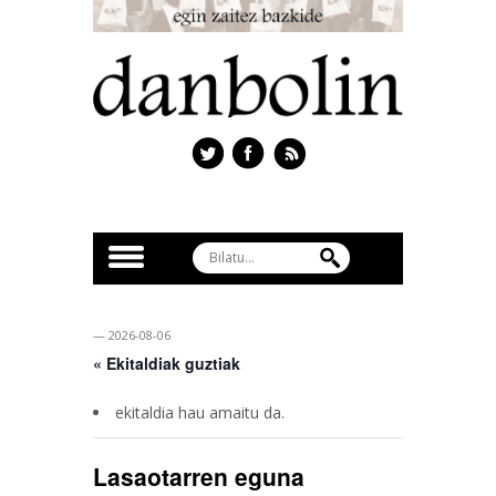
— 2026-08-06
« Ekitaldiak guztiak
ekitaldia hau amaitu da.
Lasaotarren eguna