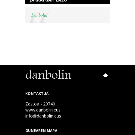
Danbolin
KONTAKTUA
Zestoa - 20740
www.danbolin.eus
info@danbolin.eus
GUNEAREN MAPA