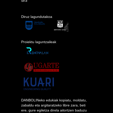
dira
Diruz lagundutakoa
Proiektu laguntzaileak
DANBOLINeko edukiak kopiatu, moldatu,
zabaldu eta argitaratzeko libre zara, beti
ere, gure egiletza direla aitortzen baduzu