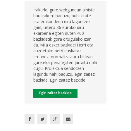
Irakurle, gure webgunean albiste
hau irakurri baduzu, publizitate
eta erakundeen diru laguntzez
gain, urtero 36 euroko diru
ekarpena egiten duten 400
bazkidetik gora ditugulako izan
da. Mila esker bazkide! Herri eta
auzoetako berri euskaraz
emanez, normalizaziora bidean
gure ekarpena egiten jarraitu nahi
dugu. Proiektua sendotzen
lagundu nahi baduzu, egin zaitez
bazkide. Egin zaitez bazkide
Egin zaitez bazkide