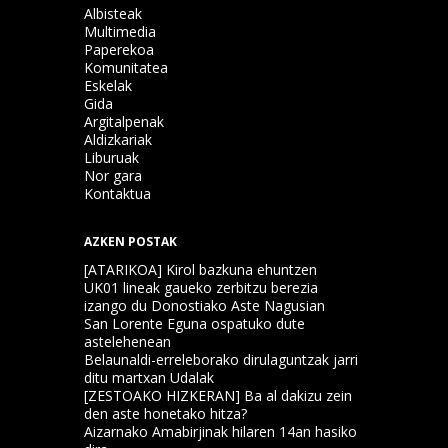
Albisteak
Multimedia
Paperekoa
Komunitatea
Eskelak
Gida
Argitalpenak
Aldizkariak
Liburuak
Nor gara
Kontaktua
AZKEN POSTAK
[ATARIKOA] Kirol bazkuna ehuntzen
UK01 lineak gaueko zerbitzu berezia
izango du Donostiako Aste Nagusian
San Lorente Eguna ospatuko dute
astelehenean
Belaunaldi-erreleborako dirulaguntzak jarri
ditu martxan Udalak
[ZESTOAKO HIZKERAN] Ba al dakizu zein
den aste honetako hitza?
Aizarnako Amabirjinak hilaren 14an hasiko