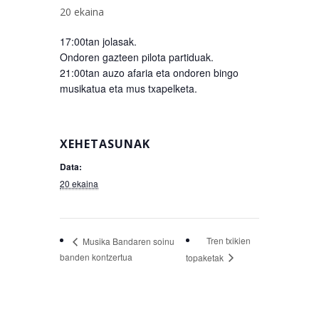
20 ekaina
17:00tan jolasak.
Ondoren gazteen pilota partiduak.
21:00tan auzo afaria eta ondoren bingo
musikatua eta mus txapelketa.
XEHETASUNAK
Data:
20 ekaina
Tren txikien
Musika Bandaren soinu
banden kontzertua
topaketak