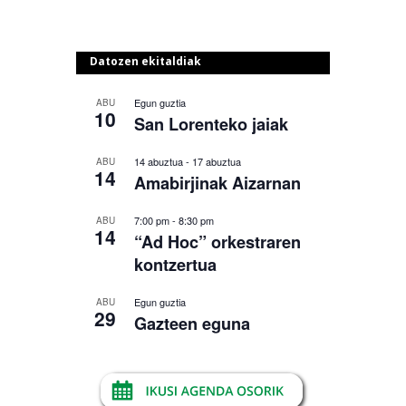
Datozen ekitaldiak
Egun guztia
ABU
10
San Lorenteko jaiak
14 abuztua
-
17 abuztua
ABU
14
Amabirjinak Aizarnan
7:00 pm
-
8:30 pm
ABU
14
“Ad Hoc” orkestraren
kontzertua
Egun guztia
ABU
29
Gazteen eguna