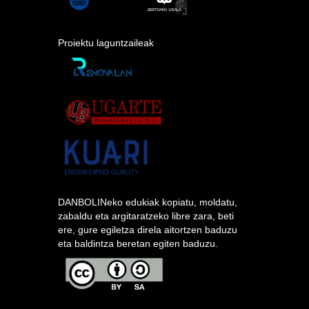
Proiektu laguntzaileak
DANBOLINeko edukiak kopiatu, moldatu,
zabaldu eta argitaratzeko libre zara, beti
ere, gure egiletza direla aitortzen baduzu
eta baldintza beretan egiten baduzu.