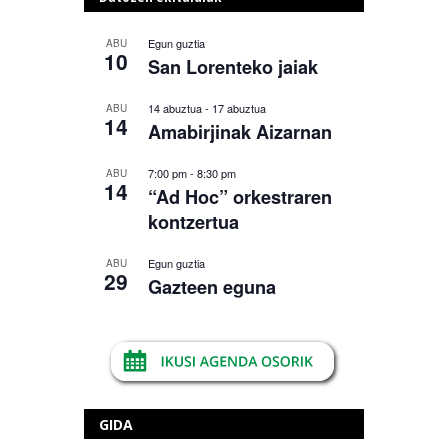
Egun guztia
ABU
10
San Lorenteko jaiak
14 abuztua
-
17 abuztua
ABU
14
Amabirjinak Aizarnan
7:00 pm
-
8:30 pm
ABU
14
“Ad Hoc” orkestraren
kontzertua
Egun guztia
ABU
29
Gazteen eguna
GIDA