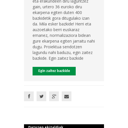
eta erakundeen diru laguntzez
gain, urtero 36 euroko diru
ekarpena egiten duten 400
bazkidetik gora ditugulako izan
da. Mila esker bazkide! Herri eta
auzoetako berri euskaraz
emanez, normalizaziora bidean
gure ekarpena egiten jarraitu nahi
dugu. Proiektua sendotzen
lagundu nahi baduzu, egin zaitez
bazkide. Egin zaitez bazkide
Egin zaitez bazkide
Datozen ekitaldiak