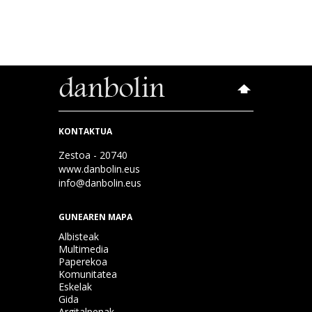
KONTAKTUA
Zestoa - 20740
www.danbolin.eus
info@danbolin.eus
GUNEAREN MAPA
Albisteak
Multimedia
Paperekoa
Komunitatea
Eskelak
Gida
Argitalpenak