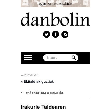
— 2026-08-08
« Ekitaldiak guztiak
ekitaldia hau amaitu da.
Irakurle Taldearen