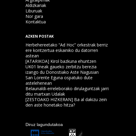
Aldizkariak
Liburuak
Nor gara
Kontaktua
AZKEN POSTAK
Herbehereetako “Ad Hoc” orkestrak berriz
ere kontzertua eskainiko du datorren
astean
[ATARIKOA] Kirol bazkuna ehuntzen
UK01 lineak gaueko zerbitzu berezia
izango du Donostiako Aste Nagusian
San Lorente Eguna ospatuko dute
astelehenean
Belaunaldi-erreleborako dirulaguntzak jarri
ditu martxan Udalak
[ZESTOAKO HIZKERAN] Ba al dakizu zein
den aste honetako hitza?
Diruz lagundutakoa