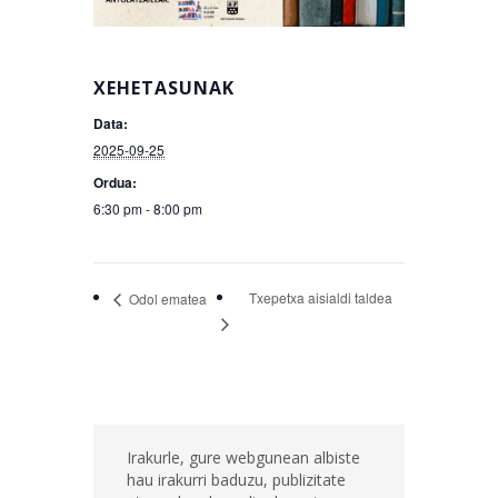
XEHETASUNAK
Data:
2025-09-25
Ordua:
6:30 pm - 8:00 pm
Txepetxa aisialdi taldea
Odol ematea
Irakurle, gure webgunean albiste
hau irakurri baduzu, publizitate