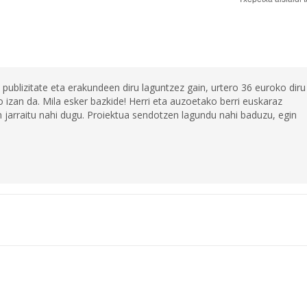
 publizitate eta erakundeen diru laguntzez gain, urtero 36 euroko diru
 izan da. Mila esker bazkide! Herri eta auzoetako berri euskaraz
jarraitu nahi dugu. Proiektua sendotzen lagundu nahi baduzu, egin