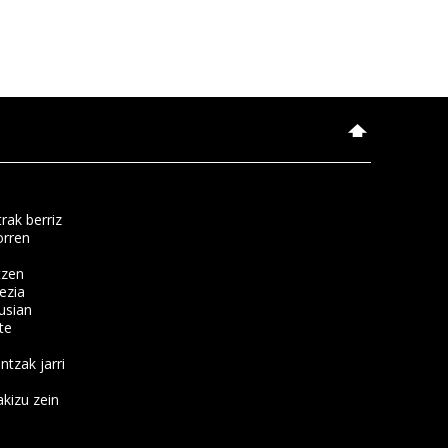
rak berriz
orren
tzen
ezia
usian
te
ntzak jarri
kizu zein