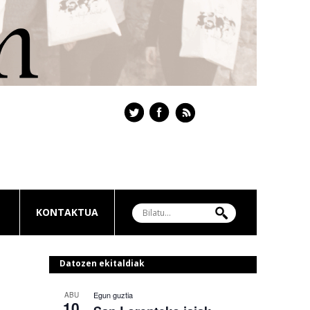
KONTAKTUA
Datozen ekitaldiak
Egun guztia
ABU
10