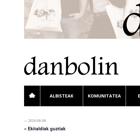
ALBISTEAK
KOMUNITATEA
— 2026-08-08
« Ekitaldiak guztiak