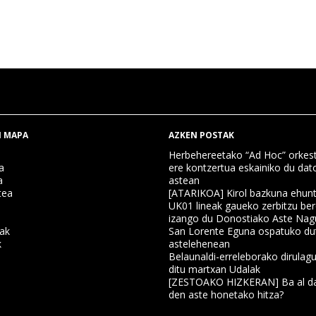
 MAPA
AZKEN POSTAK
Herbehereetako “Ad Hoc” orkest
a
ere kontzertua eskainiko du dat
a
astean
tea
[ATARIKOA] Kirol bazkuna ehun
UK01 lineak gaueko zerbitzu ber
izango du Donostiako Aste Nag
nak
San Lorente Eguna ospatuko du
k
astelehenean
Belaunaldi-erreleborako dirulagu
ditu martxan Udalak
a
[ZESTOAKO HIZKERAN] Ba al da
den aste honetako hitza?