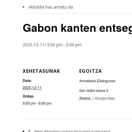
ekitaldia hau amaitu da.
Gabon kanten entse
2025-12-11/ 5:00 pm
-
6:00 pm
XEHETASUNAK
EGOITZA
Data:
Arroabeko Elkargunea
2025-12-11
San Isidro kalea 3
Ordua:
Zestoa
,
+ Google Map
5:00 pm - 6:00 pm
Mikel Alberdiren poema liburuaren aurkezpena