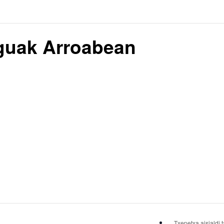
guak Arroabean
Txepetxa aisialdi 