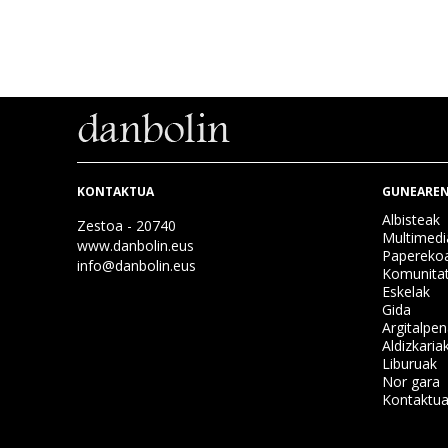
KONTAKTUA
GUNEAREN
Albisteak
Zestoa - 20740
Multimedi
www.danbolin.eus
Papereko
info@danbolin.eus
Komunita
Eskelak
Gida
Argitalpe
Aldizkaria
Liburuak
Nor gara
Kontaktu