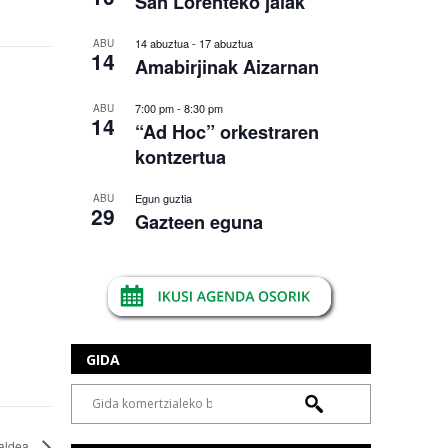
San Lorenteko jaiak
14 abuztua
-
17 abuztua
ABU
14
Amabirjinak Aizarnan
7:00 pm
-
8:30 pm
ABU
14
“Ad Hoc” orkestraren
kontzertua
Egun guztia
ABU
29
Gazteen eguna
GIDA
taldea