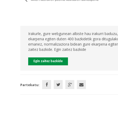
Irakurle, gure webgunean albiste hau irakurri baduzu,
ekarpena egiten duten 400 bazkidetik gora ditugulako
emanez, normalizaziora bidean gure ekarpena egiten 
zaitez bazkide. Egin zaitez bazkide
Egin zaitez bazkide
Partekatu: