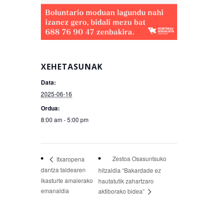
XEHETASUNAK
Data:
2025-06-16
Ordua:
8:00 am - 5:00 pm
Zestoa Osasuntsuko
Itxaropena
dantza taldearen
hitzaldia “Bakardade ez
ikasturte amaierako
hautatutik zahartzaro
emanaldia
aktiborako bidea”