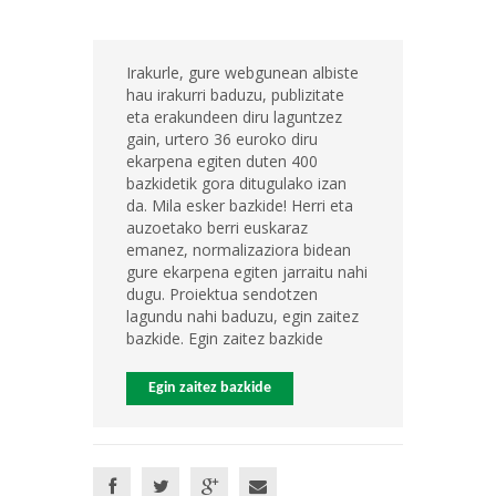
Irakurle, gure webgunean albiste
hau irakurri baduzu, publizitate
eta erakundeen diru laguntzez
gain, urtero 36 euroko diru
ekarpena egiten duten 400
bazkidetik gora ditugulako izan
da. Mila esker bazkide! Herri eta
auzoetako berri euskaraz
emanez, normalizaziora bidean
gure ekarpena egiten jarraitu nahi
dugu. Proiektua sendotzen
lagundu nahi baduzu, egin zaitez
bazkide. Egin zaitez bazkide
Egin zaitez bazkide