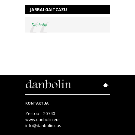
JARRAI GAITZAZU
Danbolin
KONTAKTUA
Zestoa - 20740
www.danbolin.eus
info@danbolin.eus