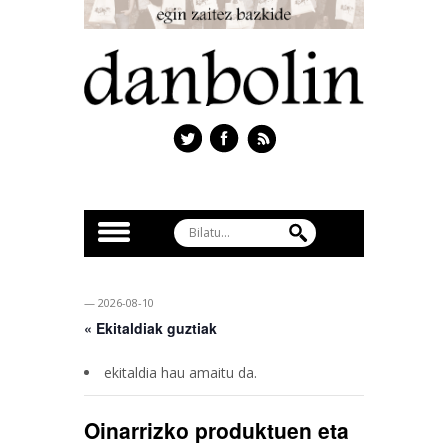
— 2026-08-10
« Ekitaldiak guztiak
ekitaldia hau amaitu da.
Oinarrizko produktuen eta