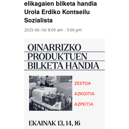
elikagaien bilketa handia
Urola Erdiko Kontseilu
Sozialista
2025-06-16/ 8:00 am
-
5:00 pm