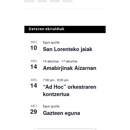
Datozen ekitaldiak
Egun guztia
ABU
10
San Lorenteko jaiak
14 abuztua
-
17 abuztua
ABU
14
Amabirjinak Aizarnan
7:00 pm
-
8:30 pm
ABU
14
“Ad Hoc” orkestraren
kontzertua
Egun guztia
ABU
29
Gazteen eguna