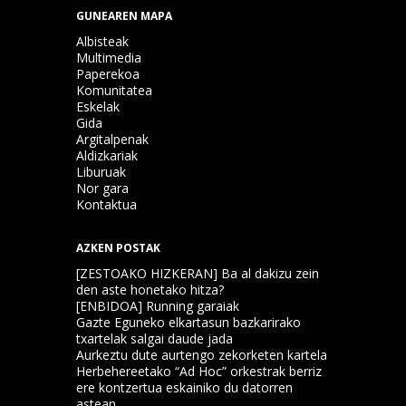
GUNEAREN MAPA
Albisteak
Multimedia
Paperekoa
Komunitatea
Eskelak
Gida
Argitalpenak
Aldizkariak
Liburuak
Nor gara
Kontaktua
AZKEN POSTAK
[ZESTOAKO HIZKERAN] Ba al dakizu zein
den aste honetako hitza?
[ENBIDOA] Running garaiak
Gazte Eguneko elkartasun bazkarirako
txartelak salgai daude jada
Aurkeztu dute aurtengo zekorketen kartela
Herbehereetako “Ad Hoc” orkestrak berriz
ere kontzertua eskainiko du datorren
astean