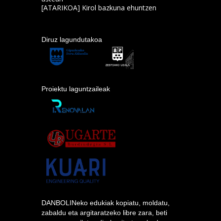
[ATARIKOA] Kirol bazkuna ehuntzen
Diruz lagundutakoa
Proiektu laguntzaileak
DANBOLINeko edukiak kopiatu, moldatu,
zabaldu eta argitaratzeko libre zara, beti