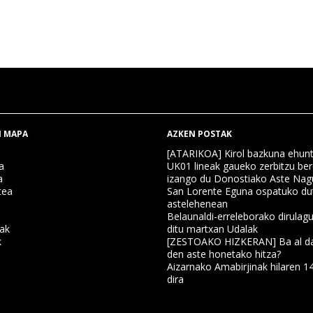
 MAPA
AZKEN POSTAK
[ATARIKOA] Kirol bazkuna ehun
a
UK01 lineak gaueko zerbitzu ber
a
izango du Donostiako Aste Nag
tea
San Lorente Eguna ospatuko du
astelehenean
Belaunaldi-erreleborako dirulagu
nak
ditu martxan Udalak
k
[ZESTOAKO HIZKERAN] Ba al da
den aste honetako hitza?
Aizarnako Amabirjinak hilaren 1
a
dira