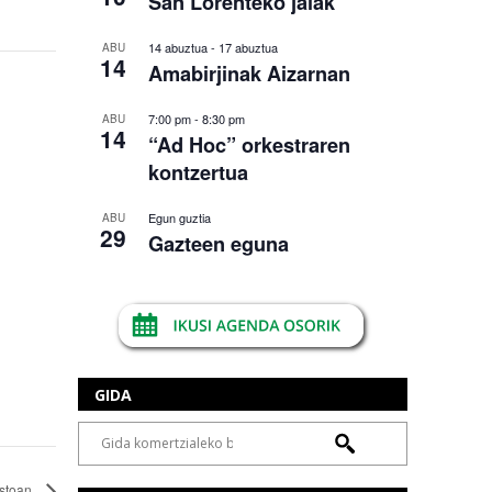
San Lorenteko jaiak
14 abuztua
-
17 abuztua
ABU
14
Amabirjinak Aizarnan
7:00 pm
-
8:30 pm
ABU
14
“Ad Hoc” orkestraren
kontzertua
Egun guztia
ABU
29
Gazteen eguna
GIDA
estoan