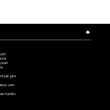
tzen
ezia
usian
te
ntzak jarri
kizu zein
4an hasiko