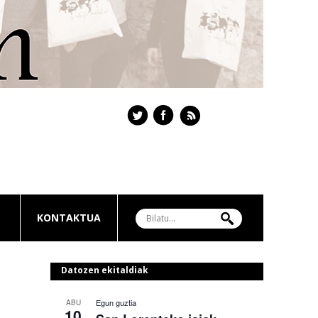
KONTAKTUA
Datozen ekitaldiak
Egun guztia
ABU
10