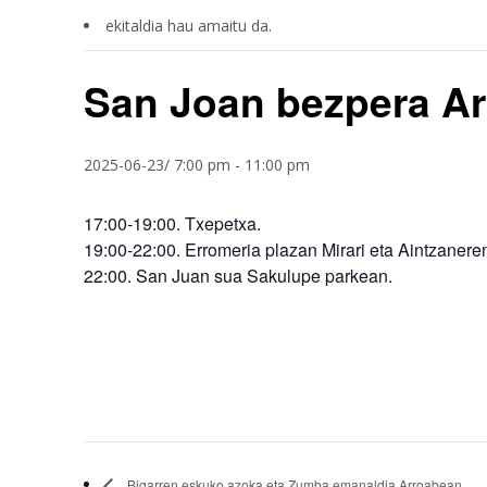
ekitaldia hau amaitu da.
San Joan bezpera A
2025-06-23/ 7:00 pm
-
11:00 pm
17:00-19:00. Txepetxa.
19:00-22:00. Erromeria plazan Mirari eta Aintzaneren
22:00. San Juan sua Sakulupe parkean.
Bigarren eskuko azoka eta Zumba emanaldia Arroabean