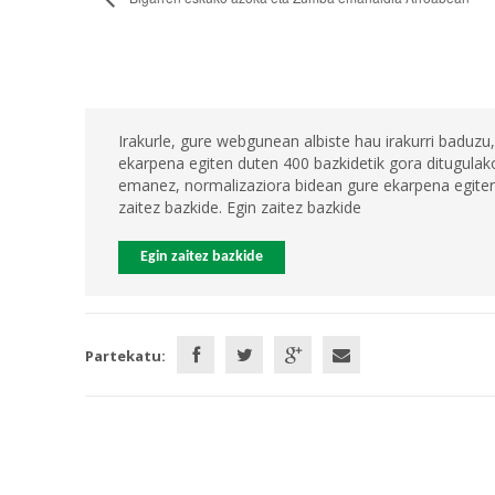
Irakurle, gure webgunean albiste hau irakurri baduzu,
ekarpena egiten duten 400 bazkidetik gora ditugulako
emanez, normalizaziora bidean gure ekarpena egiten 
zaitez bazkide. Egin zaitez bazkide
Egin zaitez bazkide
Partekatu: