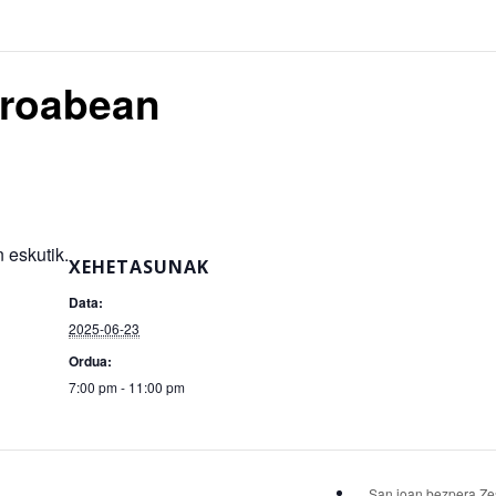
rroabean
 eskutik.
XEHETASUNAK
Data:
2025-06-23
Ordua:
7:00 pm - 11:00 pm
San joan bezpera Z