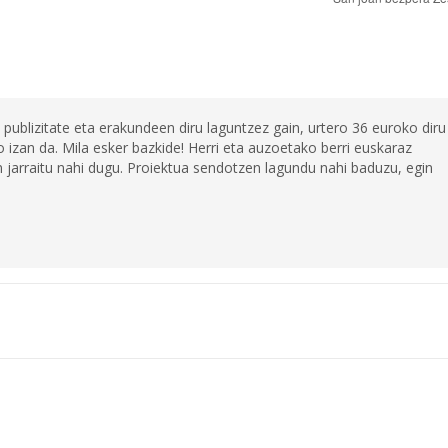
 publizitate eta erakundeen diru laguntzez gain, urtero 36 euroko diru
 izan da. Mila esker bazkide! Herri eta auzoetako berri euskaraz
jarraitu nahi dugu. Proiektua sendotzen lagundu nahi baduzu, egin