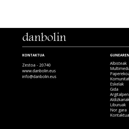
KONTAKTUA
GUNEAREN
Albisteak
Zestoa - 20740
Multimedi
www.danbolin.eus
Papereko
info@danbolin.eus
Komunita
Eskelak
Gida
Argitalpe
Aldizkaria
Liburuak
Nor gara
Kontaktu