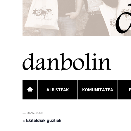
ALBISTEAK
KOMUNITATEA
— 2026-08-06
« Ekitaldiak guztiak