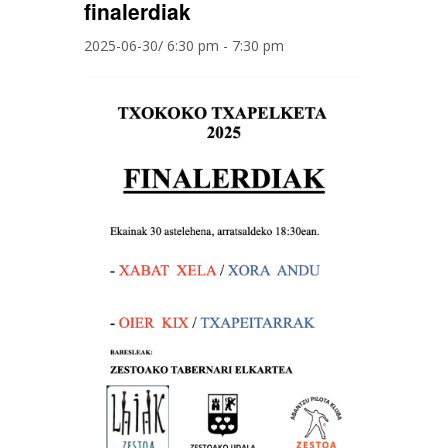
finalerdiak
2025-06-30/ 6:30 pm
-
7:30 pm