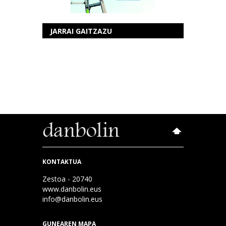
JARRAI GAITZAZU
KONTAKTUA
Zestoa - 20740
www.danbolin.eus
info@danbolin.eus
GUNEAREN MAPA