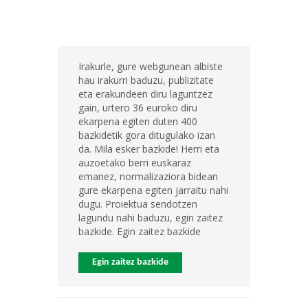
Irakurle, gure webgunean albiste
hau irakurri baduzu, publizitate
eta erakundeen diru laguntzez
gain, urtero 36 euroko diru
ekarpena egiten duten 400
bazkidetik gora ditugulako izan
da. Mila esker bazkide! Herri eta
auzoetako berri euskaraz
emanez, normalizaziora bidean
gure ekarpena egiten jarraitu nahi
dugu. Proiektua sendotzen
lagundu nahi baduzu, egin zaitez
bazkide. Egin zaitez bazkide
Egin zaitez bazkide