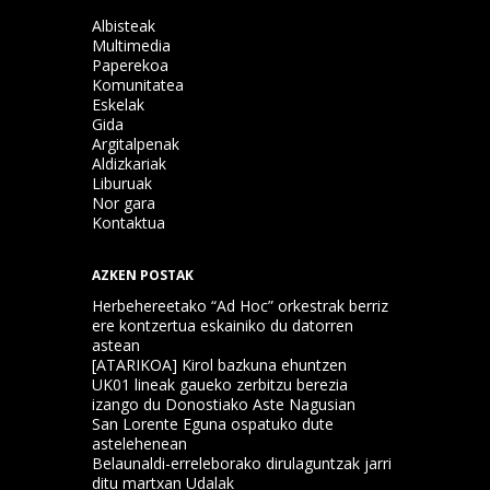
Albisteak
Multimedia
Paperekoa
Komunitatea
Eskelak
Gida
Argitalpenak
Aldizkariak
Liburuak
Nor gara
Kontaktua
AZKEN POSTAK
Herbehereetako “Ad Hoc” orkestrak berriz
ere kontzertua eskainiko du datorren
astean
[ATARIKOA] Kirol bazkuna ehuntzen
UK01 lineak gaueko zerbitzu berezia
izango du Donostiako Aste Nagusian
San Lorente Eguna ospatuko dute
astelehenean
Belaunaldi-erreleborako dirulaguntzak jarri
ditu martxan Udalak