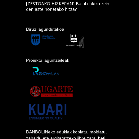
[ZESTOAKO HIZKERAN] Ba al dakizu zein
den aste honetako hitza?
Diruz lagundutakoa
Proiektu laguntzaileak
DANBOLINeko edukiak kopiatu, moldatu,
zabaldu eta argitaratzeko libre zara, beti