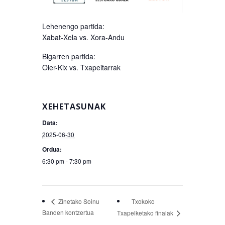
Lehenengo partida:
Xabat-Xela vs. Xora-Andu
Bigarren partida:
Oier-Kix vs. Txapeitarrak
XEHETASUNAK
Data:
2025-06-30
Ordua:
6:30 pm - 7:30 pm
Txokoko
Zinetako Soinu
Banden kontzertua
Txapelketako finalak