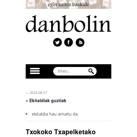
— 2026-08-07
« Ekitaldiak guztiak
ekitaldia hau amaitu da.
Txokoko Txapelketako