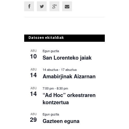
Datozen ekitaldiak
Egun guztia
ABU
10
San Lorenteko jaiak
14 abuztua
-
17 abuztua
ABU
14
Amabirjinak Aizarnan
7:00 pm
-
8:30 pm
ABU
14
“Ad Hoc” orkestraren
kontzertua
Egun guztia
ABU
29
Gazteen eguna