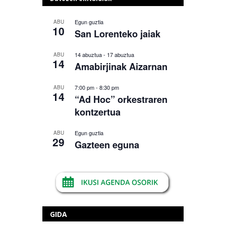
Egun guztia
ABU
10
San Lorenteko jaiak
14 abuztua
-
17 abuztua
ABU
14
Amabirjinak Aizarnan
7:00 pm
-
8:30 pm
ABU
14
“Ad Hoc” orkestraren
kontzertua
Egun guztia
ABU
29
Gazteen eguna
GIDA