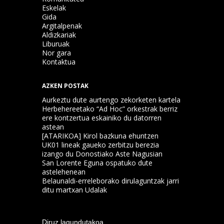
Eskelak
Gida
Argitalpenak
Aldizkariak
Liburuak
Nor gara
Kontaktua
AZKEN POSTAK
Aurkeztu dute aurtengo zekorketen kartela
Herbehereetako “Ad Hoc” orkestrak berriz
ere kontzertua eskainiko du datorren
astean
[ATARIKOA] Kirol bazkuna ehuntzen
UK01 lineak gaueko zerbitzu berezia
izango du Donostiako Aste Nagusian
San Lorente Eguna ospatuko dute
astelehenean
Belaunaldi-erreleborako dirulaguntzak jarri
ditu martxan Udalak
Diruz lagundutakoa