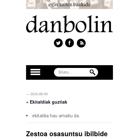
— 2026-08-09
« Ekitaldiak guztiak
ekitaldia hau amaitu da.
Zestoa osasuntsu ibilbide