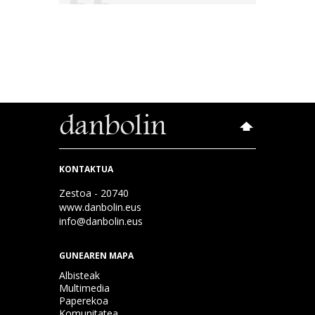
KONTAKTUA
Zestoa - 20740
www.danbolin.eus
info@danbolin.eus
GUNEAREN MAPA
Albisteak
Multimedia
Paperekoa
Komunitatea