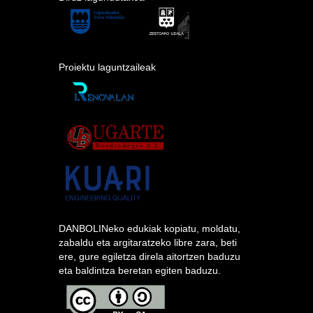
Proiektu laguntzaileak
DANBOLINeko edukiak kopiatu, moldatu,
zabaldu eta argitaratzeko libre zara, beti
ere, gure egiletza direla aitortzen baduzu
eta baldintza beretan egiten baduzu.