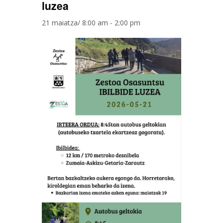
luzea
21 maiatza/ 8:00 am
-
2:00 pm