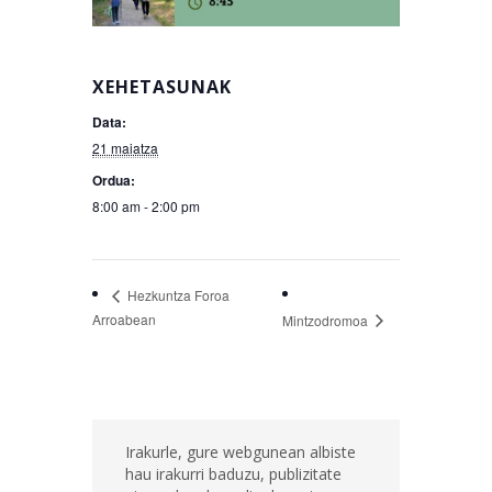
XEHETASUNAK
Data:
21 maiatza
Ordua:
8:00 am - 2:00 pm
Hezkuntza Foroa
Arroabean
Mintzodromoa
Irakurle, gure webgunean albiste
hau irakurri baduzu, publizitate