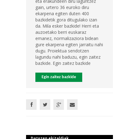
eta erakundeen diru laguntzez
gain, urtero 36 euroko diru
ekarpena egiten duten 400
bazkidetik gora ditugulako izan
da. Mila esker bazkide! Herri eta
auzoetako berri euskaraz
emanez, normalizaziora bidean
gure ekarpena egiten jarraitu nahi
dugu. Proiektua sendotzen
lagundu nahi baduzu, egin zaitez
bazkide. Egin zaitez bazkide
Egin zaitez bazkide
Datozen ekitaldiak