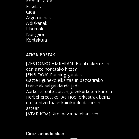
Komunitatea
Eskelak
Gida
Argitalpenak
Aldizkariak
Liburuak
Nor gara
Kontaktua
AZKEN POSTAK
[ZESTOAKO HIZKERAN] Ba al dakizu zein
den aste honetako hitza?
[ENBIDOA] Running garaiak
Gazte Eguneko elkartasun bazkarirako
txartelak salgai daude jada
Aurkeztu dute aurtengo zekorketen kartela
Herbehereetako “Ad Hoc” orkestrak berriz
ere kontzertua eskainiko du datorren
astean
[ATARIKOA] Kirol bazkuna ehuntzen
Diruz lagundutakoa