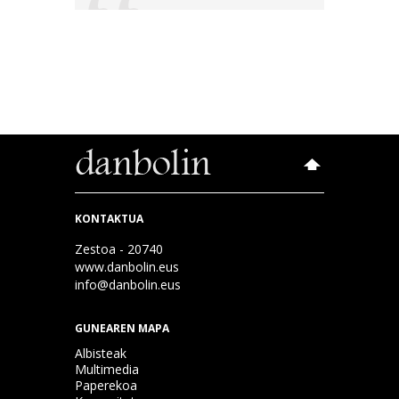
KONTAKTUA
Zestoa - 20740
www.danbolin.eus
info@danbolin.eus
GUNEAREN MAPA
Albisteak
Multimedia
Paperekoa