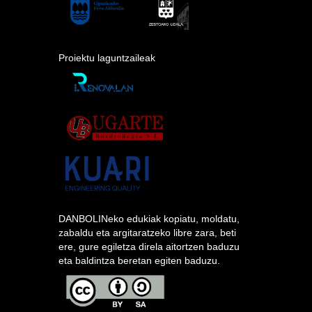
Proiektu laguntzaileak
DANBOLINeko edukiak kopiatu, moldatu,
zabaldu eta argitaratzeko libre zara, beti
ere, gure egiletza direla aitortzen baduzu
eta baldintza beretan egiten baduzu.