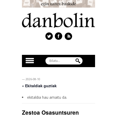
— 2026-08-10
« Ekitaldiak guztiak
ekitaldia hau amaitu da.
Zestoa Osasuntsuren