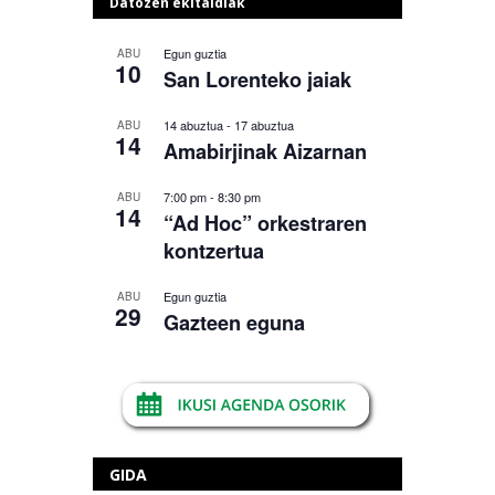
Datozen ekitaldiak
Egun guztia
ABU
10
San Lorenteko jaiak
14 abuztua
-
17 abuztua
ABU
14
Amabirjinak Aizarnan
7:00 pm
-
8:30 pm
ABU
14
“Ad Hoc” orkestraren
kontzertua
Egun guztia
ABU
29
Gazteen eguna
GIDA