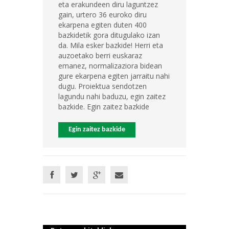
eta erakundeen diru laguntzez
gain, urtero 36 euroko diru
ekarpena egiten duten 400
bazkidetik gora ditugulako izan
da. Mila esker bazkide! Herri eta
auzoetako berri euskaraz
emanez, normalizaziora bidean
gure ekarpena egiten jarraitu nahi
dugu. Proiektua sendotzen
lagundu nahi baduzu, egin zaitez
bazkide. Egin zaitez bazkide
Egin zaitez bazkide