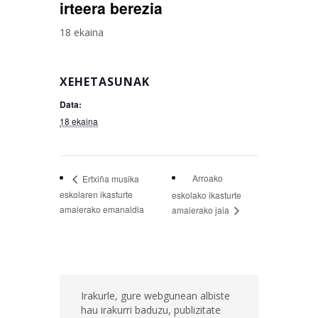
irteera berezia
18 ekaina
XEHETASUNAK
Data:
18 ekaina
Arroako
Ertxiña musika
eskolaren ikasturte
eskolako ikasturte
amaierako emanaldia
amaierako jaia
Irakurle, gure webgunean albiste
hau irakurri baduzu, publizitate