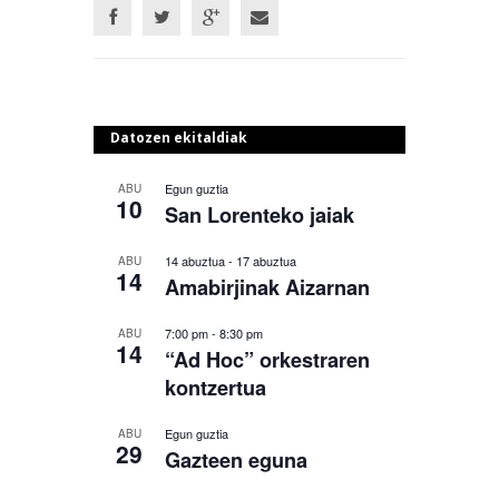
Datozen ekitaldiak
Egun guztia
ABU
10
San Lorenteko jaiak
14 abuztua
-
17 abuztua
ABU
14
Amabirjinak Aizarnan
7:00 pm
-
8:30 pm
ABU
14
“Ad Hoc” orkestraren
kontzertua
Egun guztia
ABU
29
Gazteen eguna