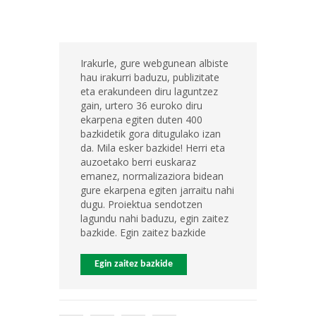
Irakurle, gure webgunean albiste
hau irakurri baduzu, publizitate
eta erakundeen diru laguntzez
gain, urtero 36 euroko diru
ekarpena egiten duten 400
bazkidetik gora ditugulako izan
da. Mila esker bazkide! Herri eta
auzoetako berri euskaraz
emanez, normalizaziora bidean
gure ekarpena egiten jarraitu nahi
dugu. Proiektua sendotzen
lagundu nahi baduzu, egin zaitez
bazkide. Egin zaitez bazkide
Egin zaitez bazkide