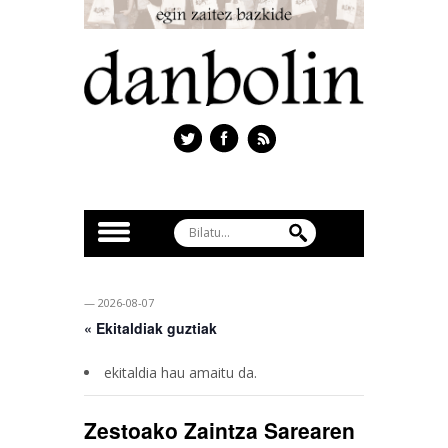
— 2026-08-07
« Ekitaldiak guztiak
ekitaldia hau amaitu da.
Zestoako Zaintza Sarearen