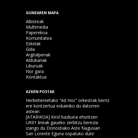
GUNEAREN MAPA
Albisteak
Multimedia
Paperekoa
Komunitatea
Eskelak
Gida
Argitalpenak
Aldizkariak
Liburuak
Nor gara
Kontaktua
AZKEN POSTAK
Herbehereetako “Ad Hoc” orkestrak berriz
ere kontzertua eskainiko du datorren
astean
[ATARIKOA] Kirol bazkuna ehuntzen
UK01 lineak gaueko zerbitzu berezia
izango du Donostiako Aste Nagusian
San Lorente Eguna ospatuko dute