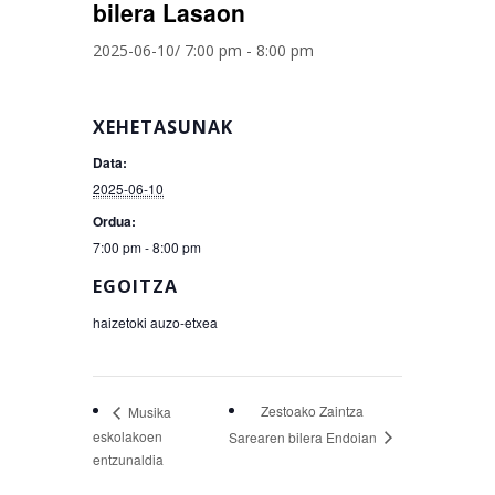
bilera Lasaon
2025-06-10/ 7:00 pm
-
8:00 pm
XEHETASUNAK
Data:
2025-06-10
Ordua:
7:00 pm - 8:00 pm
EGOITZA
haizetoki auzo-etxea
Zestoako Zaintza
Musika
eskolakoen
Sarearen bilera Endoian
entzunaldia