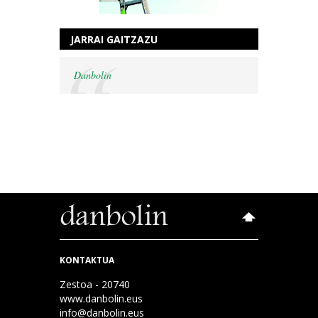
JARRAI GAITZAZU
Danbolin
KONTAKTUA
Zestoa - 20740
www.danbolin.eus
info@danbolin.eus