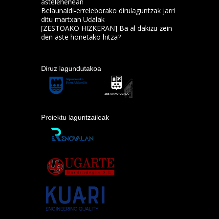
astelehenean
Belaunaldi-erreleborako dirulaguntzak jarri
ditu martxan Udalak
[ZESTOAKO HIZKERAN] Ba al dakizu zein
den aste honetako hitza?
Diruz lagundutakoa
Proiektu laguntzaileak