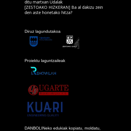
ditu martxan Udalak
[ZESTOAKO HIZKERAN] Ba al dakizu zein
den aste honetako hitza?
Diruz lagundutakoa
Proiektu laguntzaileak
DANBOLINeko edukiak kopiatu, moldatu,