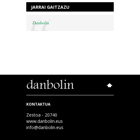
JARRAI GAITZAZU
Danbolin
KONTAKTUA
Zestoa - 20740
www.danbolin.eus
info@danbolin.eus