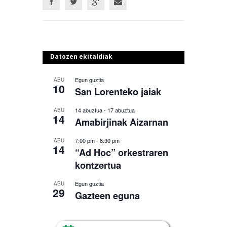
Datozen ekitaldiak
Egun guztia
ABU
10
San Lorenteko jaiak
14 abuztua
-
17 abuztua
ABU
14
Amabirjinak Aizarnan
7:00 pm
-
8:30 pm
ABU
14
“Ad Hoc” orkestraren
kontzertua
Egun guztia
ABU
29
Gazteen eguna