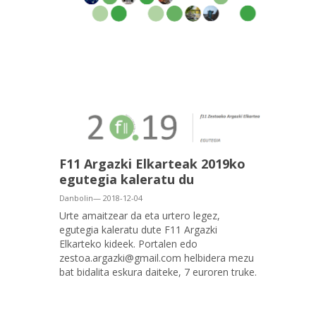
F11 Argazki Elkarteak 2019ko
egutegia kaleratu du
Danbolin— 2018-12-04
Urte amaitzear da eta urtero legez,
egutegia kaleratu dute F11 Argazki
Elkarteko kideek. Portalen edo
zestoa.argazki@gmail.com helbidera mezu
bat bidalita eskura daiteke, 7 euroren truke.