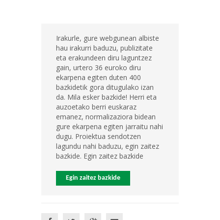
Irakurle, gure webgunean albiste
hau irakurri baduzu, publizitate
eta erakundeen diru laguntzez
gain, urtero 36 euroko diru
ekarpena egiten duten 400
bazkidetik gora ditugulako izan
da. Mila esker bazkide! Herri eta
auzoetako berri euskaraz
emanez, normalizaziora bidean
gure ekarpena egiten jarraitu nahi
dugu. Proiektua sendotzen
lagundu nahi baduzu, egin zaitez
bazkide. Egin zaitez bazkide
Egin zaitez bazkide