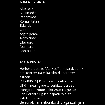
GUNEAREN MAPA
Albisteak
Multimedia
Paperekoa
Komunitatea
Eskelak
Gida
Argitalpenak
Aldizkariak
Liburuak
Nor gara
Kontaktua
AZKEN POSTAK
Herbehereetako “Ad Hoc” orkestrak berriz
ere kontzertua eskainiko du datorren
astean
[ATARIKOA] Kirol bazkuna ehuntzen
UK01 lineak gaueko zerbitzu berezia
izango du Donostiako Aste Nagusian
San Lorente Eguna ospatuko dute
astelehenean
Belaunaldi-erreleborako dirulaguntzak jarri