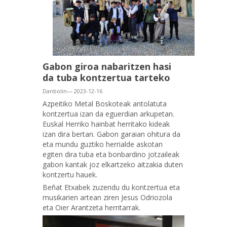
Gabon giroa nabaritzen hasi
da tuba kontzertua tarteko
Danbolin— 2023-12-16
Azpeitiko Metal Boskoteak antolatuta
kontzertua izan da eguerdian arkupetan.
Euskal Herriko hainbat herritako kideak
izan dira bertan. Gabon garaian ohitura da
eta mundu guztiko herrialde askotan
egiten dira tuba eta bonbardino jotzaileak
gabon kantak joz elkartzeko aitzakia duten
kontzertu hauek.
Beñat Etxabek zuzendu du kontzertua eta
musikarien artean ziren Jesus Odriozola
eta Oier Arantzeta herritarrak.