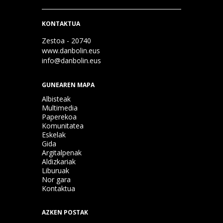
KONTAKTUA
Zestoa - 20740
www.danbolin.eus
info@danbolin.eus
GUNEAREN MAPA
Albisteak
Multimedia
Paperekoa
Komunitatea
Eskelak
Gida
Argitalpenak
Aldizkariak
Liburuak
Nor gara
Kontaktua
AZKEN POSTAK