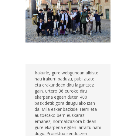
Irakurle, gure webgunean albiste
hau irakurri baduzu, publizitate
eta erakundeen diru laguntzez
gain, urtero 36 euroko diru
ekarpena egiten duten 400
bazkidetik gora ditugulako izan
da. Mila esker bazkide! Herri eta
auzoetako berri euskaraz
emanez, normalizaziora bidean
gure ekarpena egiten jarraitu nahi
dugu. Proiektua sendotzen