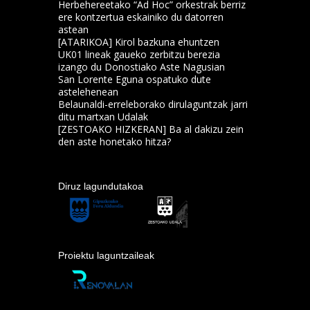
Herbehereetako “Ad Hoc” orkestrak berriz
ere kontzertua eskainiko du datorren
astean
[ATARIKOA] Kirol bazkuna ehuntzen
UK01 lineak gaueko zerbitzu berezia
izango du Donostiako Aste Nagusian
San Lorente Eguna ospatuko dute
astelehenean
Belaunaldi-erreleborako dirulaguntzak jarri
ditu martxan Udalak
[ZESTOAKO HIZKERAN] Ba al dakizu zein
den aste honetako hitza?
Diruz lagundutakoa
Proiektu laguntzaileak