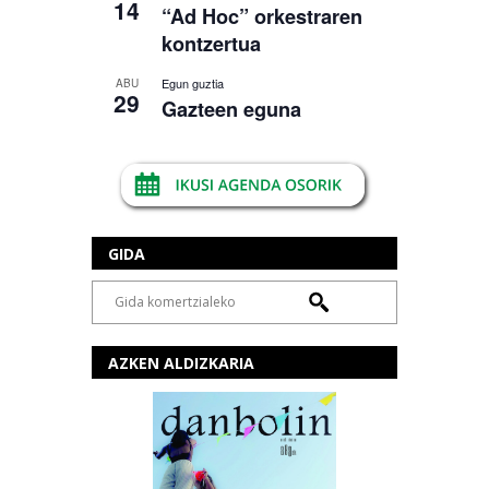
14
“Ad Hoc” orkestraren
kontzertua
Egun guztia
ABU
29
Gazteen eguna
GIDA
AZKEN ALDIZKARIA