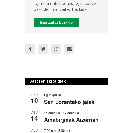
lagundu nahi baduzu, egin zaitez
bazkide. Egin zaitez bazkide
Egin zaitez bazkide
Datozen ekitaldiak
Egun guztia
ABU
10
San Lorenteko jaiak
14 abuztua
-
17 abuztua
ABU
14
Amabirjinak Aizarnan
7:00 pm
-
8:30 pm
ABU