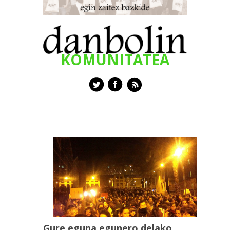
KOMUNITATEA
Gure eguna egunero delako