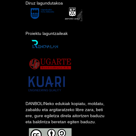
Diruz lagundutakoa
Proiektu laguntzaileak
DANBOLINeko edukiak kopiatu, moldatu,
zabaldu eta argitaratzeko libre zara, beti
ere, gure egiletza direla aitortzen baduzu
eta baldintza beretan egiten baduzu.