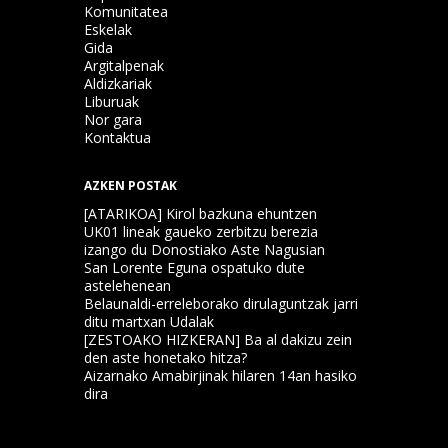
Komunitatea
Eskelak
Gida
Argitalpenak
Aldizkariak
Liburuak
Nor gara
Kontaktua
AZKEN POSTAK
[ATARIKOA] Kirol bazkuna ehuntzen
UK01 lineak gaueko zerbitzu berezia
izango du Donostiako Aste Nagusian
San Lorente Eguna ospatuko dute
astelehenean
Belaunaldi-erreleborako dirulaguntzak jarri
ditu martxan Udalak
[ZESTOAKO HIZKERAN] Ba al dakizu zein
den aste honetako hitza?
Aizarnako Amabirjinak hilaren 14an hasiko
dira