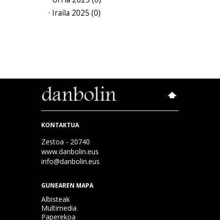
· Iraila 2025 (0)
KONTAKTUA
Zestoa - 20740
www.danbolin.eus
info@danbolin.eus
GUNEAREN MAPA
Albisteak
Multimedia
Paperekoa