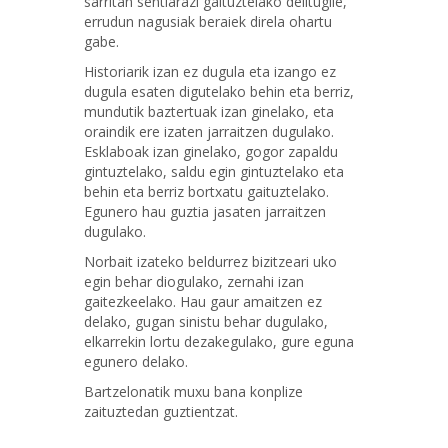
sarritan sentiarazi gaituztelako delitugile,
errudun nagusiak beraiek direla ohartu
gabe.
Historiarik izan ez dugula eta izango ez
dugula esaten digutelako behin eta berriz,
mundutik baztertuak izan ginelako, eta
oraindik ere izaten jarraitzen dugulako.
Esklaboak izan ginelako, gogor zapaldu
gintuztelako, saldu egin gintuztelako eta
behin eta berriz bortxatu gaituztelako.
Egunero hau guztia jasaten jarraitzen
dugulako.
Norbait izateko beldurrez bizitzeari uko
egin behar diogulako, zernahi izan
gaitezkeelako. Hau gaur amaitzen ez
delako, gugan sinistu behar dugulako,
elkarrekin lortu dezakegulako, gure eguna
egunero delako.
Bartzelonatik muxu bana konplize
zaituztedan guztientzat.