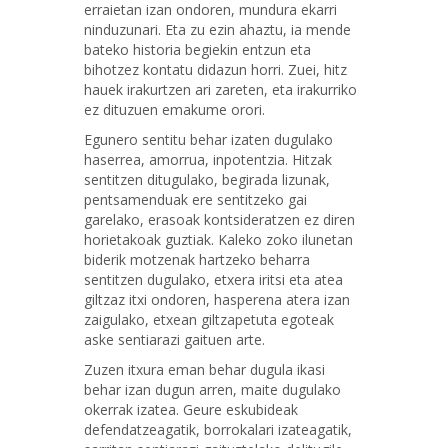
erraietan izan ondoren, mundura ekarri
ninduzunari. Eta zu ezin ahaztu, ia mende
bateko historia begiekin entzun eta
bihotzez kontatu didazun horri. Zuei, hitz
hauek irakurtzen ari zareten, eta irakurriko
ez dituzuen emakume orori.
Egunero sentitu behar izaten dugulako
haserrea, amorrua, inpotentzia. Hitzak
sentitzen ditugulako, begirada lizunak,
pentsamenduak ere sentitzeko gai
garelako, erasoak kontsideratzen ez diren
horietakoak guztiak. Kaleko zoko ilunetan
biderik motzenak hartzeko beharra
sentitzen dugulako, etxera iritsi eta atea
giltzaz itxi ondoren, hasperena atera izan
zaigulako, etxean giltzapetuta egoteak
aske sentiarazi gaituen arte.
Zuzen itxura eman behar dugula ikasi
behar izan dugun arren, maite dugulako
okerrak izatea. Geure eskubideak
defendatzeagatik, borrokalari izateagatik,