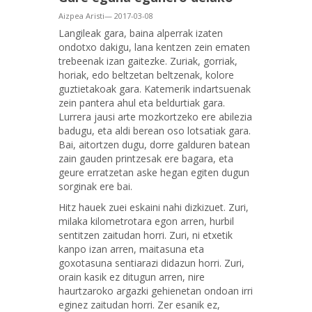
Aizpea Aristi— 2017-03-08
Langileak gara, baina alperrak izaten
ondotxo dakigu, lana kentzen zein ematen
trebeenak izan gaitezke. Zuriak, gorriak,
horiak, edo beltzetan beltzenak, kolore
guztietakoak gara. Katemerik indartsuenak
zein pantera ahul eta beldurtiak gara.
Lurrera jausi arte mozkortzeko ere abilezia
badugu, eta aldi berean oso lotsatiak gara.
Bai, aitortzen dugu, dorre galduren batean
zain gauden printzesak ere bagara, eta
geure erratzetan aske hegan egiten dugun
sorginak ere bai.
Hitz hauek zuei eskaini nahi dizkizuet. Zuri,
milaka kilometrotara egon arren, hurbil
sentitzen zaitudan horri. Zuri, ni etxetik
kanpo izan arren, maitasuna eta
goxotasuna sentiarazi didazun horri. Zuri,
orain kasik ez ditugun arren, nire
haurtzaroko argazki gehienetan ondoan irri
eginez zaitudan horri. Zer esanik ez,