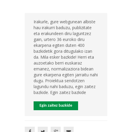
Irakurle, gure webgunean albiste
hau irakurri baduzu, publizitate
eta erakundeen diru laguntzez
gain, urtero 36 euroko diru
ekarpena egiten duten 400
bazkidetik gora ditugulako izan
da. Mila esker bazkide! Herri eta
auzoetako berri euskaraz
emanez, normalizaziora bidean
gure ekarpena egiten jarraitu nahi
dugu. Proiektua sendotzen
lagundu nahi baduzu, egin zaitez
bazkide. Egin zaitez bazkide
Egin zaitez bazkide