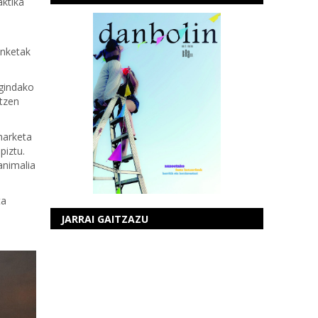
aktika
enketak
egindako
otzen
narketa
piztu.
animalia
ta
JARRAI GAITZAZU