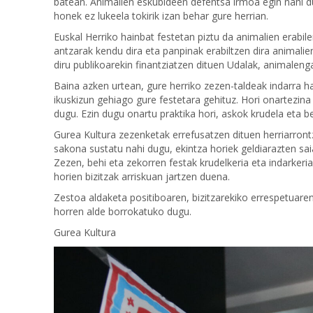
batean. Animalien eskubideen defentsa irmoa egin nahi d
honek ez lukeela tokirik izan behar gure herrian.
Euskal Herriko hainbat festetan piztu da animalien erabil
antzarak kendu dira eta panpinak erabiltzen dira animalie
diru publikoarekin finantziatzen dituen Udalak, animaleng
Baina azken urtean, gure herriko zezen-taldeak indarra h
ikuskizun gehiago gure festetara gehituz. Hori onartezina
dugu. Ezin dugu onartu praktika hori, askok krudela eta b
Gurea Kultura zezenketak errefusatzen dituen herriarron
sakona sustatu nahi dugu, ekintza horiek geldiarazten sai
Zezen, behi eta zekorren festak krudelkeria eta indarkeri
horien bizitzak arriskuan jartzen duena.
Zestoa aldaketa positiboaren, bizitzarekiko errespetuaren
horren alde borrokatuko dugu.
Gurea Kultura