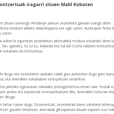
ontzertuak iragarri zituen Mahl Kobaten
ri zituen aurtengo Amabirjin Jaietan zezenketa garaian izango diren
o festa ereduen aldeko aldarrikapena ere egin zuten. Aurkezpen festa 
u zuten.
 eta azken bi egunetan zezenketen alternatiba modura eskainiko diren l
en 7an, igandez, Ez ez ez, Makeda eta Sal del Coche taldeen kontzertu
ik eskainiko du kontzertua.
ahi diogu eta zezenketen aurkako talde gisa aurkezten dugu gure buru
oa, eta animalien eskubideen errespetuan oinarritua.
 eta jaietako egitarauan sekulako protagonismoa eman zaie. Festak i
gure arreta eta espazioak monopolizatzen ditu. Animalien torturan eta
en ditugu.
san behar izaten dugu: Zezenentzat, zezenketak baino astebete lehena
tzen gauden bitartean, animaliak giltzapetuta daude espazio oso txik