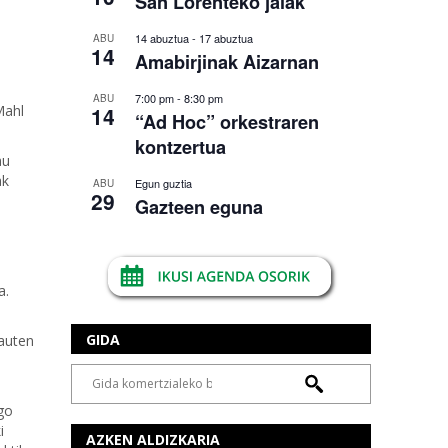
San Lorenteko jaiak
14 abuztua
-
17 abuztua
ABU
14
Amabirjinak Aizarnan
7:00 pm
-
8:30 pm
ABU
Mahl
14
“Ad Hoc” orkestraren
kontzertua
au
ak
Egun guztia
ABU
29
Gazteen eguna
a.
GIDA
rauten
go
i
AZKEN ALDIZKARIA