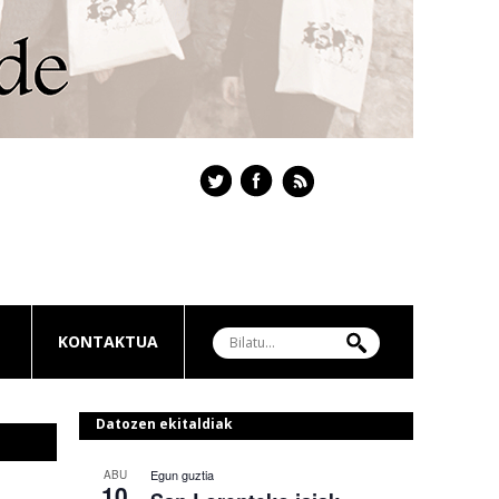
KONTAKTUA
Datozen ekitaldiak
Egun guztia
ABU
10