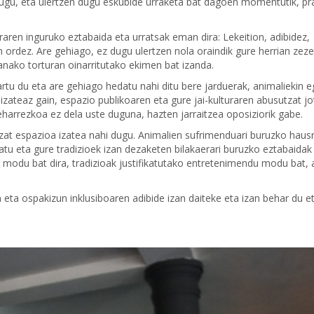
ugu, eta ulertzen dugu eskubide urraketa bat dagoen momentutik, pr
eraren inguruko eztabaida eta urratsak eman dira: Lekeition, adibidez,
n ordez. Are gehiago, ez dugu ulertzen nola oraindik gure herrian zez
anako torturan oinarritutako ekimen bat izanda.
artu du eta are gehiago hedatu nahi ditu bere jarduerak, animaliekin 
 izateaz gain, espazio publikoaren eta gure jai-kulturaren abusutzat j
eharrezkoa ez dela uste duguna, hazten jarraitzea oposiziorik gabe.
tzat espazioa izatea nahi dugu. Animalien sufrimenduari buruzko haus
atu eta gure tradizioek izan dezaketen bilakaerari buruzko eztabaidak 
a modu bat dira, tradizioak justifikatutako entretenimendu modu bat, 
 eta ospakizun inklusiboaren adibide izan daiteke eta izan behar du e