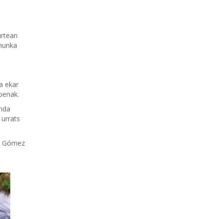
urtean
ehunka
a ekar
penak.
inda
 urrats
di Gómez