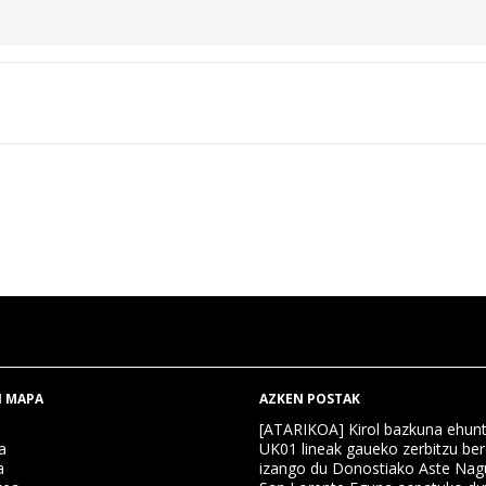
 MAPA
AZKEN POSTAK
[ATARIKOA] Kirol bazkuna ehun
a
UK01 lineak gaueko zerbitzu ber
a
izango du Donostiako Aste Nag