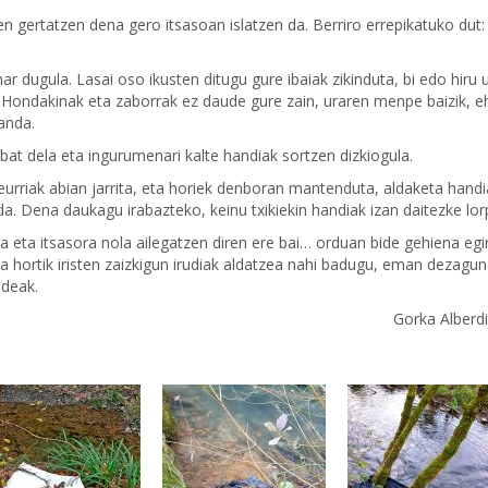
n gertatzen dena gero itsasoan islatzen da. Berriro errepikatuko dut:
ar dugula. Lasai oso ikusten ditugu gure ibaiak zikinduta, bi edo hiru 
. Hondakinak eta zaborrak ez daude gure zain, uraren menpe baizik, 
anda.
at dela eta ingurumenari kalte handiak sortzen dizkiogula.
eurriak abian jarrita, eta horiek denboran mantenduta, aldaketa handi
. Dena daukagu irabazteko, keinu txikiekin handiak izan daitezke lor
 eta itsasora nola ailegatzen diren ere bai… orduan bide gehiena eg
hortik iristen zaizkigun irudiak aldatzea nahi badugu, eman dezagun
ideak.
Gorka Alber