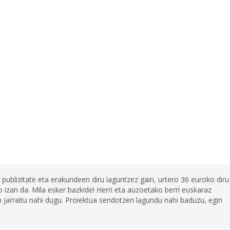
 publizitate eta erakundeen diru laguntzez gain, urtero 36 euroko diru
 izan da. Mila esker bazkide! Herri eta auzoetako berri euskaraz
jarraitu nahi dugu. Proiektua sendotzen lagundu nahi baduzu, egin