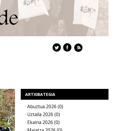
ARTXIBATEGIA
· Abuztua 2026 (0)
· Uztaila 2026 (0)
· Ekaina 2026 (0)
· Maiatza 2026 (0)