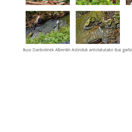
Ikusi Danbolinek Alberdiri Astinduk antolatutako ibai garbi