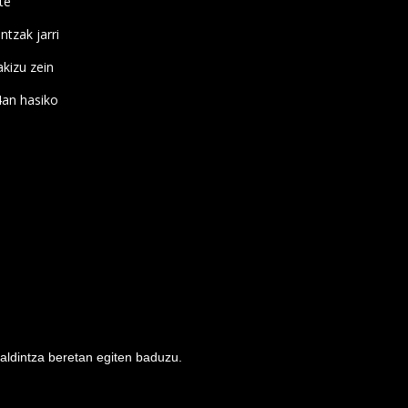
te
ntzak jarri
kizu zein
4an hasiko
baldintza beretan egiten baduzu.