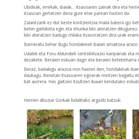
Ubideak, errekak, ibaiak… itsasoaren zainak dira eta heme
itsasoan gertatzen dena gure etxe parean hasten da.
Zalantzarik ez dut beste kontzientzia maila batera igo beh
behin garbiketa egin eta ehunka kilo ateratzen ditugunez
kilo ateratzen badugu milaka itsasoratzen dira urak eram
Barneratu behar dugu hondakinek ibaian amaitzea arazo b
Udalek eta Foru Aldundiek sentsibilizazio kanpainak eta n
dezakete. Beraien eskuan dago eta beraien betebeharra da
Beraz, badakigu arazoa non hasten den, hondakinak ibaira
daukagu. Benetan itsasoaren egoerak mintzen bagaitu eta 
bat aurrera. Has gaitzen itzultzen ibaiari kendutako eskub
Hemen dituzue Gorkak bidalitako argazki batzuk: