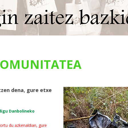
OMUNITATEA
tzen dena, gure etxe
 digu Danbolineko
sortu du azkenaldian, gure