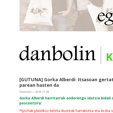
|
K
[GUTUNA] Gorka Alberdi: Itsasoan gerta
parean hasten da
Danbolin— 2018-11-28
Gorka Alberdi herritarrak ondorengo idatzia bidali
postontzira:
Flyschak plastikoz beteta ikusteak harrabotsa eta kezka 