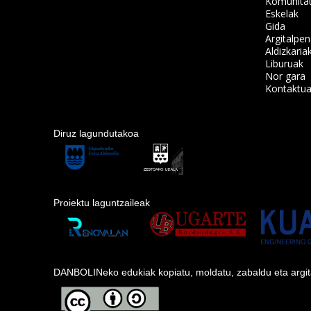
Komunita
Eskelak
Gida
Argitalpe
Aldizkaria
Liburuak
Nor gara
Kontaktu
Diruz lagundutakoa
Proiektu laguntzaileak
DANBOLINeko edukiak kopiatu, moldatu, zabaldu eta argitara