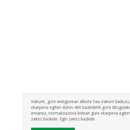
Irakurle, gure webgunean albiste hau irakurri baduzu,
ekarpena egiten duten 400 bazkidetik gora ditugulako
emanez, normalizaziora bidean gure ekarpena egiten 
zaitez bazkide. Egin zaitez bazkide