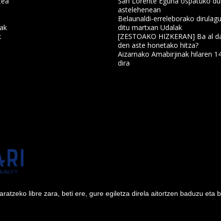
tea
San Lorente Eguna ospatuko du
astelehenean
Belaunaldi-erreleborako dirulagu
nak
ditu martxan Udalak
k
[ZESTOAKO HIZKERAN] Ba al da
den aste honetako hitza?
Aizarnako Amabirjinak hilaren 1
a
dira
tzeko libre zara, beti ere, gure egiletza direla aitortzen baduzu eta 