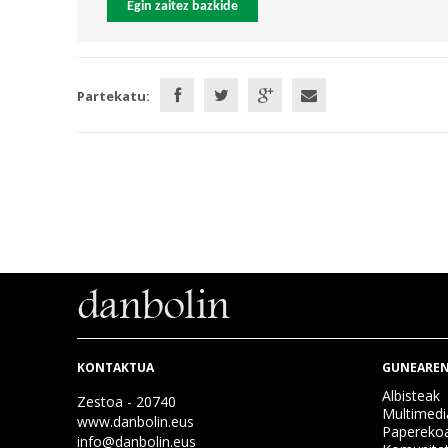
Egin zaitez bazkide
Partekatu:
KONTAKTUA
GUNEAREN
Albisteak
Zestoa - 20740
Multimedi
www.danbolin.eus
Papereko
info@danbolin.eus