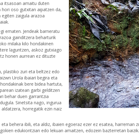
na itsasoan amaitu duten
a hori oso gutxitan aipatzen da,
 egiten zaigula arazoa
aiak.
gi ematen. Jendeak barneratu
arazoa gainditzera beharturik
oko milaka kilo hondakinen
atere laguntzen, askoz gutxiago
itz honen aurrean ez dituzte
, plastiko zuri eta beltzez edo
izwn Urola ibaiari begira eta
 hondakinak bere bidea hartuta,
 parean izatean garbi gelditzen
ari behar duen garrantzia
ugula. Sinetsita nago, ingurua
 aldatzera, horregatik ezin naiz
eta behera ibili, eta aldiz, ibaien egoeraz ezer ez esatea, harreman 
gokien edukiontzian edo lekuan amaitzen, edozein bazterretan baizik