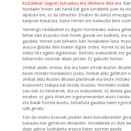
kostaldean dagoen kutsadura eta zikinkeria dela-eta.
Bai
hondakin horien zati handi bat gure lurraldetik joan da et
aipatuta ere, ez da zehazten. Ematen du askoz errazagoa
kanpoan kokatzea, baina hemen ere badauzka bere sustr
Hemengo hedabideek ez digute horretarako aukera gehie
behar luke itsasoko irudi horiek gureak ere badirela, eta 
gaudela. Horrek izan beharko luke hedabideen lana. Itsas
arazoa globala dela esaten digute ordea. Horrek ez du b
Indiaz hitz egiten digutenean. Bertoko erakundeek ere ga
beharrezko neurriak abian jartzen. Ez gaituzte hezten.
Zenbat ubide, erreka, ibai eta haien ertzak ikusten ditudan
beste motako hondakinez josita. Zenbat aldiz gelditzen na
zenbat aldiz ikusten ditudan plastikoak eta beste motako
itsasorantz txalupa bat bezala doazela. Horrelako irudiak
zaio bati ez herritarrek, eta ez erakundeek, ez diotela gai
ematen: ez gara ohartzen ingurumenarekin arazo handia d
eta ibaiak horrela ikusita, behartuta gaudela haien egoera
isilik geratu.
Ezin da onartu itsasoak jasaten duen kutsadurarekin gora 
baitauka han gertatzen denarekin. Hondakinek ez dute da
dago gakoa: kudeaketa arazoa baten aurrean gaude.