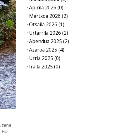
· Apirila 2026 (0)
· Martxoa 2026 (2)
· Otsaila 2026 (1)
· Urtarrila 2026 (2)
· Abendua 2025 (2)
· Azaroa 2025 (4)
· Urria 2025 (0)
· Iraila 2025 (0)
zuzena
. Hor