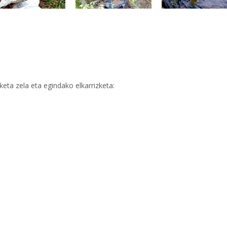
keta zela eta egindako elkarrizketa: