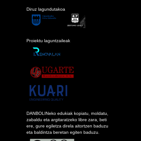
Diruz lagundutakoa
Proiektu laguntzaileak
DANBOLINeko edukiak kopiatu, moldatu,
zabaldu eta argitaratzeko libre zara, beti
ere, gure egiletza direla aitortzen baduzu
eta baldintza beretan egiten baduzu.