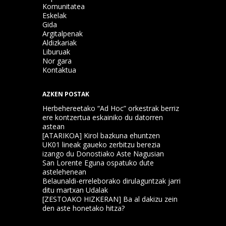
Komunitatea
Eskelak
Gida
Argitalpenak
Aldizkariak
Liburuak
Nor gara
Kontaktua
AZKEN POSTAK
Herbehereetako “Ad Hoc” orkestrak berriz
ere kontzertua eskainiko du datorren
astean
[ATARIKOA] Kirol bazkuna ehuntzen
UK01 lineak gaueko zerbitzu berezia
izango du Donostiako Aste Nagusian
San Lorente Eguna ospatuko dute
astelehenean
Belaunaldi-erreleborako dirulaguntzak jarri
ditu martxan Udalak
[ZESTOAKO HIZKERAN] Ba al dakizu zein
den aste honetako hitza?