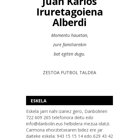
Juan Karlos
Iruretagoiena
Alberdi
Momentu hauetan,
zure familiarekin
bat egiten dugu.
ZESTOA FUTBOL TALDEA
ESKELA
Eskela jarri nahi izanez gero, Danbolinen
722 609 265 telefonora deitu edo
info@danbolin.eus helbidera mezua idatzi.
Carmona ehorztetxearen bidez ere jar
daiteke eskela: 943 15 15 14 edo 629 43 42