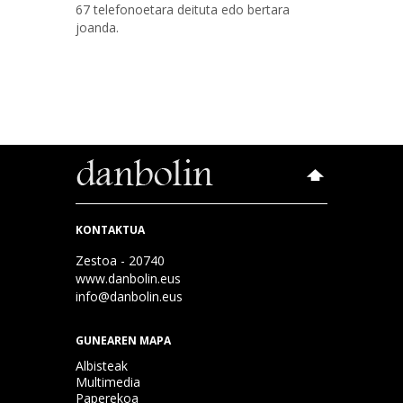
67 telefonoetara deituta edo bertara
joanda.
KONTAKTUA
Zestoa - 20740
www.danbolin.eus
info@danbolin.eus
GUNEAREN MAPA
Albisteak
Multimedia
Paperekoa