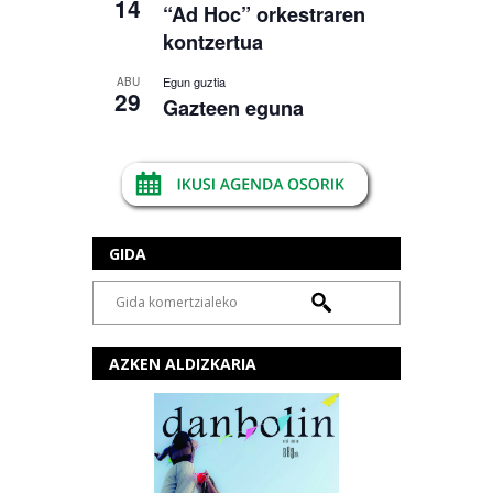
14
“Ad Hoc” orkestraren
kontzertua
Egun guztia
ABU
29
Gazteen eguna
GIDA
AZKEN ALDIZKARIA