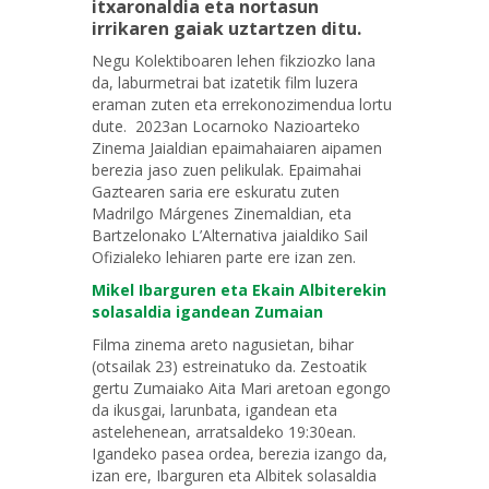
itxaronaldia eta nortasun
irrikaren gaiak uztartzen ditu.
Negu Kolektiboaren lehen fikziozko lana
da, laburmetrai bat izatetik film luzera
eraman zuten eta errekonozimendua lortu
dute. 2023an Locarnoko Nazioarteko
Zinema Jaialdian epaimahaiaren aipamen
berezia jaso zuen pelikulak. Epaimahai
Gaztearen saria ere eskuratu zuten
Madrilgo Márgenes Zinemaldian, eta
Bartzelonako L’Alternativa jaialdiko Sail
Ofizialeko lehiaren parte ere izan zen.
Mikel Ibarguren eta Ekain Albiterekin
solasaldia igandean Zumaian
Filma zinema areto nagusietan, bihar
(otsailak 23) estreinatuko da. Zestoatik
gertu Zumaiako Aita Mari aretoan egongo
da ikusgai, larunbata, igandean eta
astelehenean, arratsaldeko 19:30ean.
Igandeko pasea ordea, berezia izango da,
izan ere, Ibarguren eta Albitek solasaldia