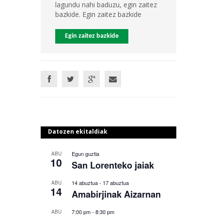
lagundu nahi baduzu, egin zaitez
bazkide. Egin zaitez bazkide
Egin zaitez bazkide
Datozen ekitaldiak
Egun guztia
ABU
10
San Lorenteko jaiak
14 abuztua
-
17 abuztua
ABU
14
Amabirjinak Aizarnan
7:00 pm
-
8:30 pm
ABU