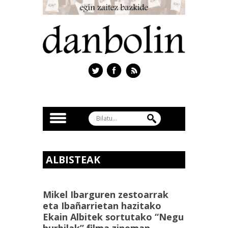
ALBISTEAK
Mikel Ibarguren zestoarrak
eta Ibañarrietan hazitako
Ekain Albitek sortutako “Negu