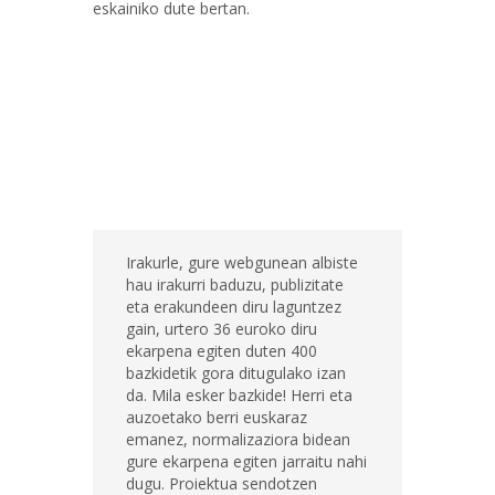
eskainiko dute bertan.
Irakurle, gure webgunean albiste
hau irakurri baduzu, publizitate
eta erakundeen diru laguntzez
gain, urtero 36 euroko diru
ekarpena egiten duten 400
bazkidetik gora ditugulako izan
da. Mila esker bazkide! Herri eta
auzoetako berri euskaraz
emanez, normalizaziora bidean
gure ekarpena egiten jarraitu nahi
dugu. Proiektua sendotzen