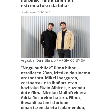
hurbilak” filma zineman
estreinatuko da bihar
Danbolin— 2024-02-22
Argazkia: Dani Blanco / ARGIA CC BY SA
“Negu hurbilak” filma bihar,
otsailaren 23an, iritsiko da zinema
aretoetara. Mikel Ibarguren,
zestoarrak eta Ibañarrietan
hazitako Ekain Albitek, zuzendu
dute filma Nicolau Mallofrek eta
Adria Rocarekin batera. Filma,
ihesaldi baten istorioan
oinarritzen da eta isolamendua,