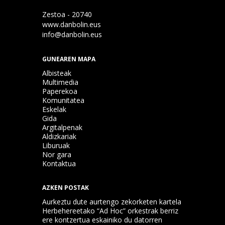
Zestoa - 20740
www.danbolin.eus
info@danbolin.eus
GUNEAREN MAPA
Albisteak
Multimedia
Paperekoa
Komunitatea
Eskelak
Gida
Argitalpenak
Aldizkariak
Liburuak
Nor gara
Kontaktua
AZKEN POSTAK
Aurkeztu dute aurtengo zekorketen kartela
Herbehereetako “Ad Hoc” orkestrak berriz
ere kontzertua eskainiko du datorren