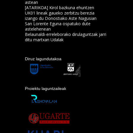
astean
[ATARIKOA] Kirol bazkuna ehuntzen
UK01 lineak gaueko zerbitzu berezia
izango du Donostiako Aste Nagusian
San Lorente Eguna ospatuko dute
astelehenean
Belaunaldi-erreleborako dirulaguntzak jarri
ditu martxan Udalak
Diruz lagundutakoa
Proiektu laguntzaileak