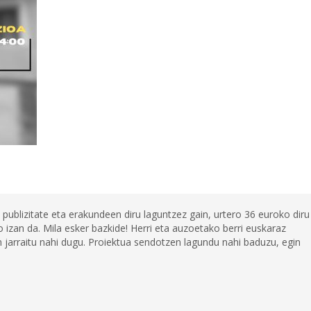
 publizitate eta erakundeen diru laguntzez gain, urtero 36 euroko diru
 izan da. Mila esker bazkide! Herri eta auzoetako berri euskaraz
jarraitu nahi dugu. Proiektua sendotzen lagundu nahi baduzu, egin