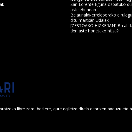
nak
San Lorente Eguna ospatuko du
k
astelehenean
Belaunaldi-erreleborako dirulagu
ditu martxan Udalak
a
[ZESTOAKO HIZKERAN] Ba al da
den aste honetako hitza?
tzeko libre zara, beti ere, gure egiletza direla aitortzen baduzu eta 