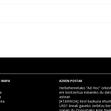
 MAPA
AZKEN POSTAK
Herbehereetako “Ad Hoc” orkest
a
ere kontzertua eskainiko du dat
a
astean
tea
[ATARIKOA] Kirol bazkuna ehun
UK01 lineak gaueko zerbitzu ber
izango du Donostiako Aste Nag