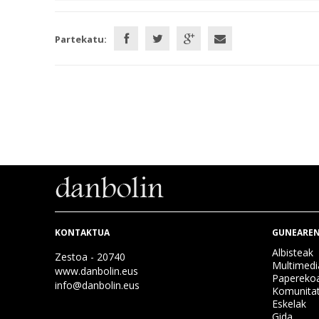
Partekatu:
KONTAKTUA
GUNEAREN
Albisteak
Zestoa - 20740
Multimedi
www.danbolin.eus
Papereko
info@danbolin.eus
Komunita
Eskelak
Gida