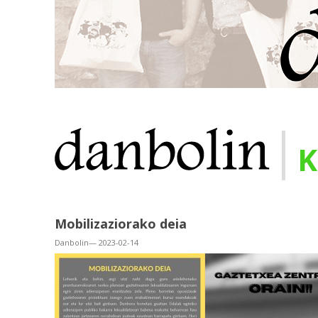
|
K
Mobilizaziorako deia
Danbolin— 2023-02-14