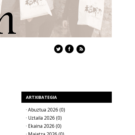
ARTXIBATEGIA
· Abuztua 2026 (0)
· Uztaila 2026 (0)
· Ekaina 2026 (0)
· Maiatza 2026 (0)