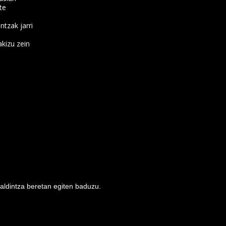
te
ntzak jarri
kizu zein
baldintza beretan egiten baduzu.