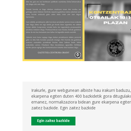
Irakurle, gure webgunean albiste hau irakurri baduzu,
ekarpena egiten duten 400 bazkidetik gora ditugulako
emanez, normalizaziora bidean gure ekarpena egiten 
zaitez bazkide. Egin zaitez bazkide
Egin zaitez bazkide