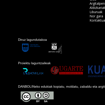
Argitalpe
Aldizkaria
Liburuak
Nor gara
Kontaktu
Diruz lagundutakoa
Proiektu laguntzaileak
DANBOLINeko edukiak kopiatu, moldatu, zabaldu eta argitara