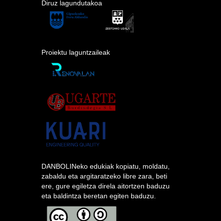
Diruz lagundutakoa
Proiektu laguntzaileak
DANBOLINeko edukiak kopiatu, moldatu,
zabaldu eta argitaratzeko libre zara, beti
ere, gure egiletza direla aitortzen baduzu
eta baldintza beretan egiten baduzu.