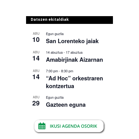
Datozen ekitaldiak
Egun guztia
ABU
10
San Lorenteko jaiak
14 abuztua
-
17 abuztua
ABU
14
Amabirjinak Aizarnan
7:00 pm
-
8:30 pm
ABU
14
“Ad Hoc” orkestraren
kontzertua
Egun guztia
ABU
29
Gazteen eguna