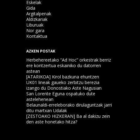
Eskelak
Gida
Argitalpenak
Aldizkariak
Liburuak
Nor gara
Kontaktua
AZKEN POSTAK
Herbehereetako “Ad Hoc” orkestrak berriz
ere kontzertua eskainiko du datorren
astean
[ATARIKOA] Kirol bazkuna ehuntzen
UK01 lineak gaueko zerbitzu berezia
izango du Donostiako Aste Nagusian
San Lorente Eguna ospatuko dute
astelehenean
Belaunaldi-erreleborako dirulaguntzak jarri
ditu martxan Udalak
[ZESTOAKO HIZKERAN] Ba al dakizu zein
den aste honetako hitza?