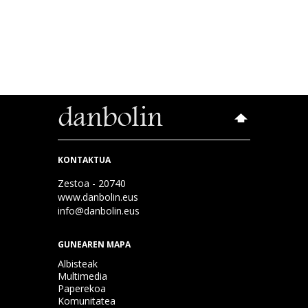
KONTAKTUA
Zestoa - 20740
www.danbolin.eus
info@danbolin.eus
GUNEAREN MAPA
Albisteak
Multimedia
Paperekoa
Komunitatea