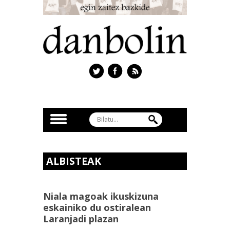
ALBISTEAK
Niala magoak ikuskizuna
eskainiko du ostiralean
Laranjadi plazan