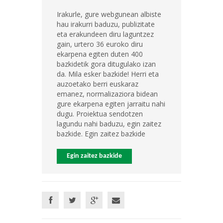
Irakurle, gure webgunean albiste
hau irakurri baduzu, publizitate
eta erakundeen diru laguntzez
gain, urtero 36 euroko diru
ekarpena egiten duten 400
bazkidetik gora ditugulako izan
da. Mila esker bazkide! Herri eta
auzoetako berri euskaraz
emanez, normalizaziora bidean
gure ekarpena egiten jarraitu nahi
dugu. Proiektua sendotzen
lagundu nahi baduzu, egin zaitez
bazkide. Egin zaitez bazkide
Egin zaitez bazkide