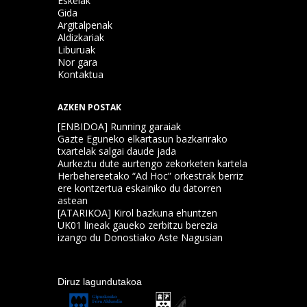
Eskelak
Gida
Argitalpenak
Aldizkariak
Liburuak
Nor gara
Kontaktua
AZKEN POSTAK
[ENBIDOA] Running garaiak
Gazte Eguneko elkartasun bazkarirako
txartelak salgai daude jada
Aurkeztu dute aurtengo zekorketen kartela
Herbehereetako “Ad Hoc” orkestrak berriz
ere kontzertua eskainiko du datorren
astean
[ATARIKOA] Kirol bazkuna ehuntzen
UK01 lineak gaueko zerbitzu berezia
izango du Donostiako Aste Nagusian
Diruz lagundutakoa