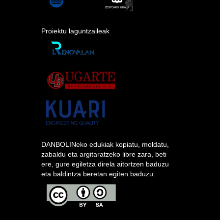
Proiektu laguntzaileak
DANBOLINeko edukiak kopiatu, moldatu,
zabaldu eta argitaratzeko libre zara, beti
ere, gure egiletza direla aitortzen baduzu
eta baldintza beretan egiten baduzu.