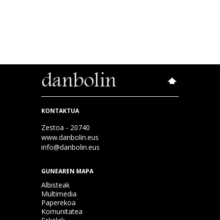
KONTAKTUA
Zestoa - 20740
www.danbolin.eus
info@danbolin.eus
GUNEAREN MAPA
Albisteak
Multimedia
Paperekoa
Komunitatea