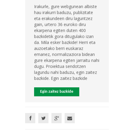
Irakurle, gure webgunean albiste
hau irakurri baduzu, publizitate
eta erakundeen diru laguntzez
gain, urtero 36 euroko diru
ekarpena egiten duten 400
bazkidetik gora ditugulako izan
da. Mila esker bazkide! Herri eta
auzoetako berri euskaraz
emanez, normalizaziora bidean
gure ekarpena egiten jarraitu nahi
dugu. Proiektua sendotzen
lagundu nahi baduzu, egin zaitez
bazkide. Egin zaitez bazkide
Egin zaitez bazkide