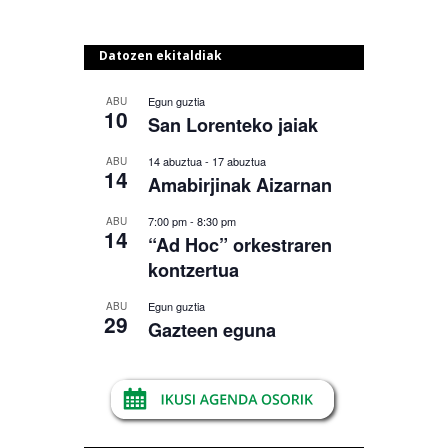
Datozen ekitaldiak
Egun guztia
ABU
10
San Lorenteko jaiak
14 abuztua
-
17 abuztua
ABU
14
Amabirjinak Aizarnan
7:00 pm
-
8:30 pm
ABU
14
“Ad Hoc” orkestraren
kontzertua
Egun guztia
ABU
29
Gazteen eguna