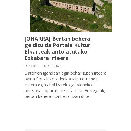
[OHARRA] Bertan behera
gelditu da Portale Kultur
Elkarteak antolatutako
Ezkabara irteera
Danbolin— 2018-10-18
Datorren igandean egin behar zuten irteera
baina Portaleko kideek azaldu dutenez,
irteera egin ahal izateko gutxieneko
pertsona kopurura ez dira iritsi. Horregatik,
bertan behera utzi behar izan dute.