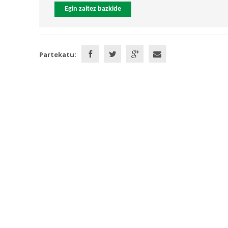
Egin zaitez bazkide
Partekatu: