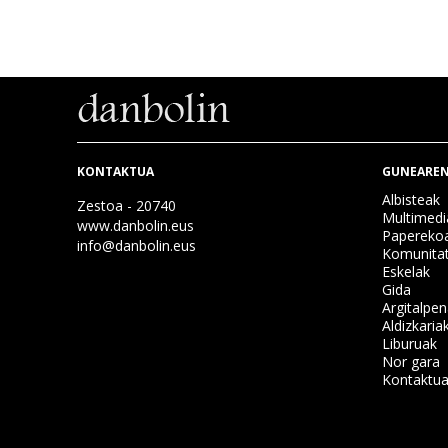
KONTAKTUA
GUNEAREN
Albisteak
Zestoa - 20740
Multimedi
www.danbolin.eus
Papereko
info@danbolin.eus
Komunita
Eskelak
Gida
Argitalpe
Aldizkaria
Liburuak
Nor gara
Kontaktu