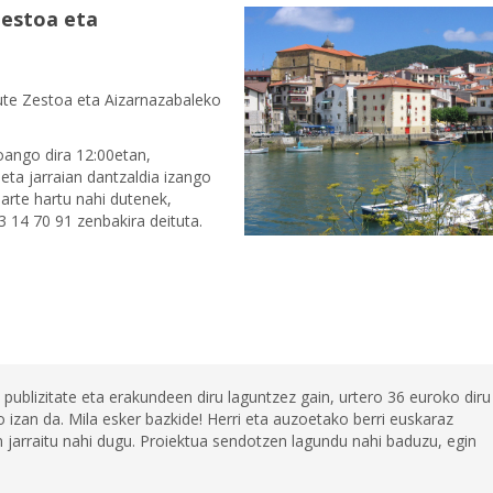
Zestoa eta
ute Zestoa eta Aizarnazabaleko
joango dira 12:00etan,
ta jarraian dantzaldia izango
arte hartu nahi dutenek,
 14 70 91 zenbakira deituta.
 publizitate eta erakundeen diru laguntzez gain, urtero 36 euroko diru
 izan da. Mila esker bazkide! Herri eta auzoetako berri euskaraz
jarraitu nahi dugu. Proiektua sendotzen lagundu nahi baduzu, egin