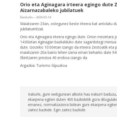
Orio eta Aginagara irteera egingo dute 
Aizarnazabaleko jubilatuek
Danbolin— 2024-05-14
Maiatzaren 23an, ostegunez beste irteera bat antolatu d
jubilatuentzat.
Orio eta Aginagara irteera egingo dute. Orion mezetara 
14:00etan Aginagan bazkalduko dute sagardotegi menua e
dute. Goizeko 10:00etan izango da irteera Zestoatik eta p
maiatzaren 20a baino lehen izena eman beharko dute 943
Ekintzaren prezioa 40 erokoa izango da.
Argazkia: Turismo Gipuzkoa
Irakurle, gure webgunean albiste hau irakurri baduzu,
ekarpena egiten duten 400 bazkidetik gora ditugulako
emanez, normalizaziora bidean gure ekarpena egiten 
zaitez bazkide. Egin zaitez bazkide