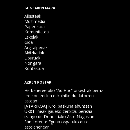
GUNEAREN MAPA
Albisteak
Multimedia
Paperekoa
Komunitatea
Eskelak
Gida
Argitalpenak
Aldizkariak
Liburuak
Nor gara
Kontaktua
AZKEN POSTAK
Herbehereetako “Ad Hoc” orkestrak berriz
ere kontzertua eskainiko du datorren
astean
[ATARIKOA] Kirol bazkuna ehuntzen
UK01 lineak gaueko zerbitzu berezia
izango du Donostiako Aste Nagusian
San Lorente Eguna ospatuko dute
astelehenean