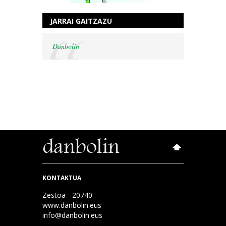
JARRAI GAITZAZU
Danbolin
KONTAKTUA
Zestoa - 20740
www.danbolin.eus
info@danbolin.eus