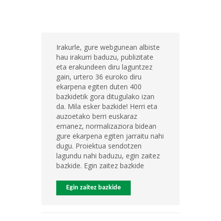
Irakurle, gure webgunean albiste
hau irakurri baduzu, publizitate
eta erakundeen diru laguntzez
gain, urtero 36 euroko diru
ekarpena egiten duten 400
bazkidetik gora ditugulako izan
da. Mila esker bazkide! Herri eta
auzoetako berri euskaraz
emanez, normalizaziora bidean
gure ekarpena egiten jarraitu nahi
dugu. Proiektua sendotzen
lagundu nahi baduzu, egin zaitez
bazkide. Egin zaitez bazkide
Egin zaitez bazkide