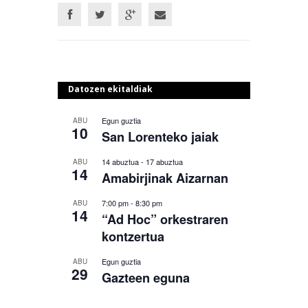
Datozen ekitaldiak
Egun guztia
ABU
10
San Lorenteko jaiak
14 abuztua
-
17 abuztua
ABU
14
Amabirjinak Aizarnan
7:00 pm
-
8:30 pm
ABU
14
“Ad Hoc” orkestraren
kontzertua
Egun guztia
ABU
29
Gazteen eguna