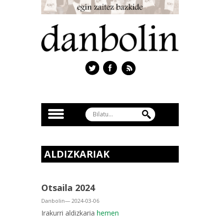
ALDIZKARIAK
Otsaila 2024
Danbolin— 2024-03-06
Irakurri aldizkaria
hemen