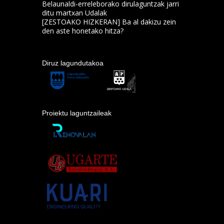
Belaunaldi-erreleborako dirulaguntzak jarri
ditu martxan Udalak
[ZESTOAKO HIZKERAN] Ba al dakizu zein
den aste honetako hitza?
Diruz lagundutakoa
Proiektu laguntzaileak