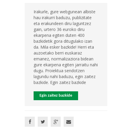
Irakurle, gure webgunean albiste
hau irakurri baduzu, publizitate
eta erakundeen diru laguntzez
gain, urtero 36 euroko diru
ekarpena egiten duten 400
bazkidetik gora ditugulako izan
da. Mila esker bazkide! Herri eta
auzoetako berri euskaraz
emanez, normalizaziora bidean
gure ekarpena egiten jarraitu nahi
dugu. Proiektua sendotzen
lagundu nahi baduzu, egin zaitez
bazkide. Egin zaitez bazkide
Egin zaitez bazkide