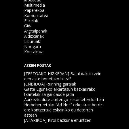
Multimedia
Paperekoa
Komunitatea
Eskelak
Gida
Argitalpenak
Aldizkariak
Liburuak
Nor gara
Kontaktua
AZKEN POSTAK
[ZESTOAKO HIZKERAN] Ba al dakizu zein
den aste honetako hitza?
[ENBIDOA] Running garaiak
Gazte Eguneko elkartasun bazkarirako
txartelak salgai daude jada
Aurkeztu dute aurtengo zekorketen kartela
Herbehereetako “Ad Hoc” orkestrak berriz
ere kontzertua eskainiko du datorren
astean
[ATARIKOA] Kirol bazkuna ehuntzen