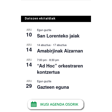
Datozen ekitaldiak
Egun guztia
ABU
10
San Lorenteko jaiak
14 abuztua
-
17 abuztua
ABU
14
Amabirjinak Aizarnan
7:00 pm
-
8:30 pm
ABU
14
“Ad Hoc” orkestraren
kontzertua
Egun guztia
ABU
29
Gazteen eguna