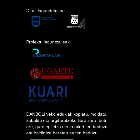
Diruz lagundutakoa
Proiektu laguntzaileak
DANBOLINeko edukiak kopiatu, moldatu,
zabaldu eta argitaratzeko libre zara, beti
ere, gure egiletza direla aitortzen baduzu
eta baldintza beretan egiten baduzu.