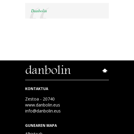
Danbolin
KONTAKTUA
Zestoa - 20740
www.danbolin.eus
info@danbolin.eus
GUNEAREN MAPA
Albisteak