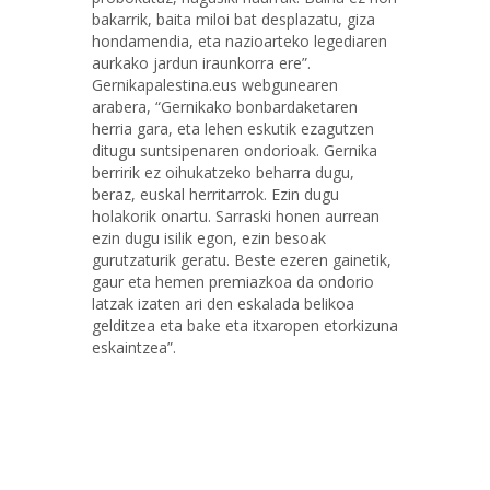
bakarrik, baita miloi bat desplazatu, giza
hondamendia, eta nazioarteko legediaren
aurkako jardun iraunkorra ere”.
Gernikapalestina.eus webgunearen
arabera, “Gernikako bonbardaketaren
herria gara, eta lehen eskutik ezagutzen
ditugu suntsipenaren ondorioak. Gernika
berririk ez oihukatzeko beharra dugu,
beraz, euskal herritarrok. Ezin dugu
holakorik onartu. Sarraski honen aurrean
ezin dugu isilik egon, ezin besoak
gurutzaturik geratu. Beste ezeren gainetik,
gaur eta hemen premiazkoa da ondorio
latzak izaten ari den eskalada belikoa
gelditzea eta bake eta itxaropen etorkizuna
eskaintzea”.