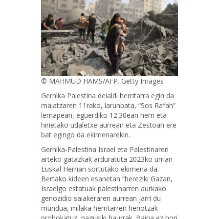
© MAHMUD HAMS/AFP. Getty Images
Gernika Palestina deialdi herritarra egin da
maiatzaren 11rako, larunbata, “Sos Rafah”
lemapean, eguerdiko 12:30ean herri eta
hirietako udaletxe aurrean eta Zestoan ere
bat egingo da ekimenarekin.
Gernika-Palestina Israel eta Palestinaren
arteko gatazkak arduratuta 2023ko urrian
Euskal Herrian sortutako ekimena da.
Bertako kideen esanetan “bereziki Gazan,
Israelgo estatuak palestinarren aurkako
genozidio saiakeraren aurrean jarri du
mundua, milaka herritarren heriotzak
probokatuz, nagusiki haurrak. Baina ez hori