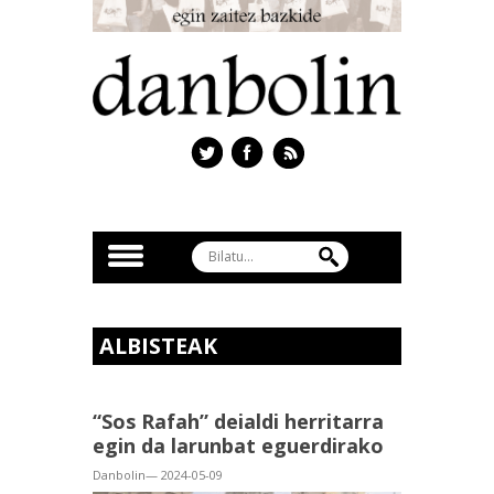
ALBISTEAK
“Sos Rafah” deialdi herritarra
egin da larunbat eguerdirako
Danbolin— 2024-05-09