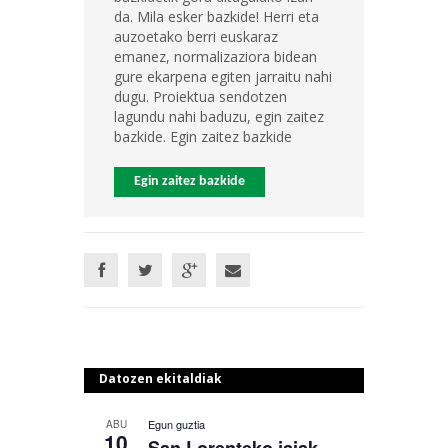
da. Mila esker bazkide! Herri eta
auzoetako berri euskaraz
emanez, normalizaziora bidean
gure ekarpena egiten jarraitu nahi
dugu. Proiektua sendotzen
lagundu nahi baduzu, egin zaitez
bazkide. Egin zaitez bazkide
Egin zaitez bazkide
Datozen ekitaldiak
Egun guztia
ABU
10