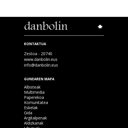
KONTAKTUA
Zestoa - 20740
www.danbolin.eus
info@danbolin.eus
GUNEAREN MAPA
Albisteak
Multimedia
Paperekoa
Komunitatea
Eskelak
Gida
Argitalpenak
Aldizkariak