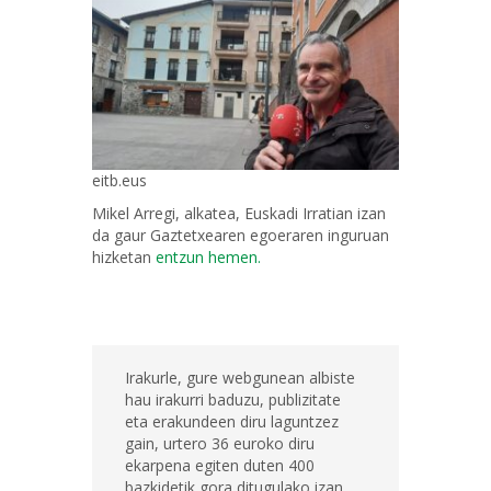
eitb.eus
Mikel Arregi, alkatea, Euskadi Irratian izan
da gaur Gaztetxearen egoeraren inguruan
hizketan
entzun hemen.
Irakurle, gure webgunean albiste
hau irakurri baduzu, publizitate
eta erakundeen diru laguntzez
gain, urtero 36 euroko diru
ekarpena egiten duten 400
bazkidetik gora ditugulako izan