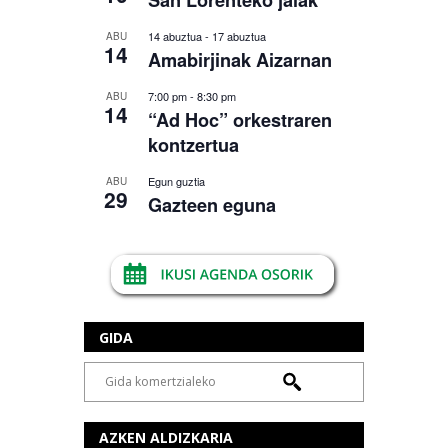
San Lorenteko jaiak
14 abuztua
-
17 abuztua
ABU
14
Amabirjinak Aizarnan
7:00 pm
-
8:30 pm
ABU
14
“Ad Hoc” orkestraren
kontzertua
Egun guztia
ABU
29
Gazteen eguna
GIDA
AZKEN ALDIZKARIA