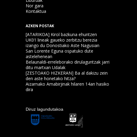
Liburuak
Nor gara
Kontaktua
AZKEN POSTAK
[ATARIKOA] Kirol bazkuna ehuntzen
UK01 lineak gaueko zerbitzu berezia
izango du Donostiako Aste Nagusian
San Lorente Eguna ospatuko dute
astelehenean
Belaunaldi-erreleborako dirulaguntzak jarri
ditu martxan Udalak
[ZESTOAKO HIZKERAN] Ba al dakizu zein
den aste honetako hitza?
Aizarnako Amabirjinak hilaren 14an hasiko
dira
Diruz lagundutakoa