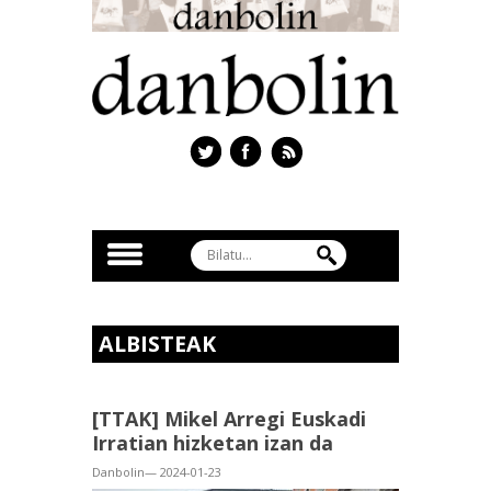
ALBISTEAK
[TTAK] Mikel Arregi Euskadi
Irratian hizketan izan da
Danbolin— 2024-01-23