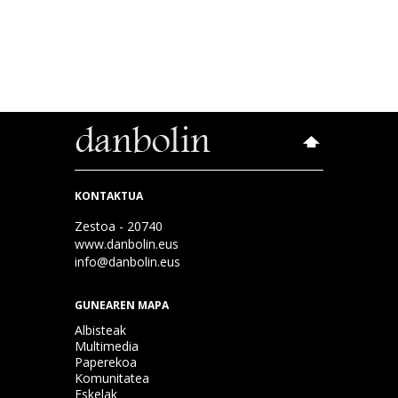
KONTAKTUA
Zestoa - 20740
www.danbolin.eus
info@danbolin.eus
GUNEAREN MAPA
Albisteak
Multimedia
Paperekoa
Komunitatea
Eskelak