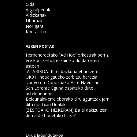
Gida
Argitalpenak
Aldizkariak
Liburuak
Nor gara
Kontaktua
AZKEN POSTAK
Herbehereetako “Ad Hoc” orkestrak berriz
ere kontzertua eskainiko du datorren
astean
[ATARIKOA] Kirol bazkuna ehuntzen
UK01 lineak gaueko zerbitzu berezia
izango du Donostiako Aste Nagusian
San Lorente Eguna ospatuko dute
astelehenean
Belaunaldi-erreleborako dirulaguntzak jarri
ditu martxan Udalak
[ZESTOAKO HIZKERAN] Ba al dakizu zein
den aste honetako hitza?
Diruz lagundutakoa