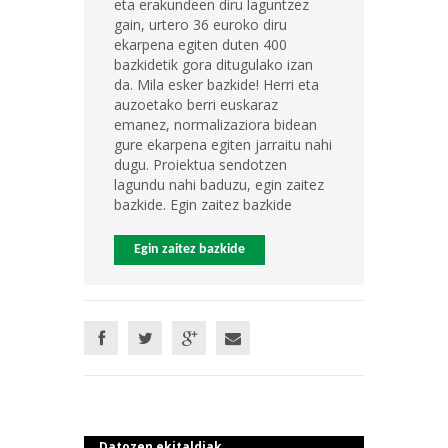
eta erakundeen diru laguntzez
gain, urtero 36 euroko diru
ekarpena egiten duten 400
bazkidetik gora ditugulako izan
da. Mila esker bazkide! Herri eta
auzoetako berri euskaraz
emanez, normalizaziora bidean
gure ekarpena egiten jarraitu nahi
dugu. Proiektua sendotzen
lagundu nahi baduzu, egin zaitez
bazkide. Egin zaitez bazkide
Egin zaitez bazkide
Datozen ekitaldiak