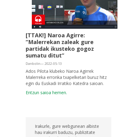
[TTAK!] Naroa Agirre:
“Malerrekan zaleak gure
partidak ikusteko gogoz
sumatu ditut”
Danbolin— 2022-05-13
Ados Pilota klubeko Naroa Agirrek
Malerreka erronka txapelketari buruz hitz
egin du Euskadi Irratiko Katedra saioan.
Entzun saioa hemen.
Irakurle, gure webgunean albiste
hau irakurri baduzu, publizitate