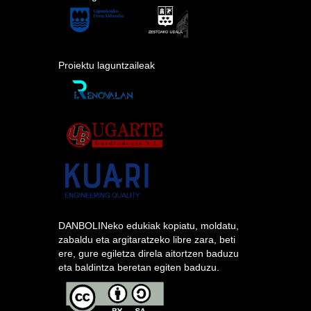
Proiektu laguntzaileak
DANBOLINeko edukiak kopiatu, moldatu,
zabaldu eta argitaratzeko libre zara, beti
ere, gure egiletza direla aitortzen baduzu
eta baldintza beretan egiten baduzu.