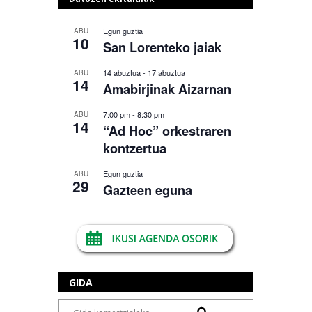
Egun guztia
ABU
10
San Lorenteko jaiak
14 abuztua
-
17 abuztua
ABU
14
Amabirjinak Aizarnan
7:00 pm
-
8:30 pm
ABU
14
“Ad Hoc” orkestraren
kontzertua
Egun guztia
ABU
29
Gazteen eguna
GIDA