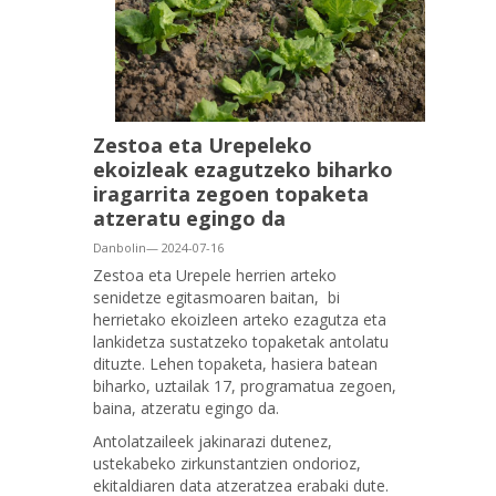
Zestoa eta Urepeleko
ekoizleak ezagutzeko biharko
iragarrita zegoen topaketa
atzeratu egingo da
Danbolin— 2024-07-16
Zestoa eta Urepele herrien arteko
senidetze egitasmoaren baitan, bi
herrietako ekoizleen arteko ezagutza eta
lankidetza sustatzeko topaketak antolatu
dituzte. Lehen topaketa, hasiera batean
biharko, uztailak 17, programatua zegoen,
baina, atzeratu egingo da.
Antolatzaileek jakinarazi dutenez,
ustekabeko zirkunstantzien ondorioz,
ekitaldiaren data atzeratzea erabaki dute.