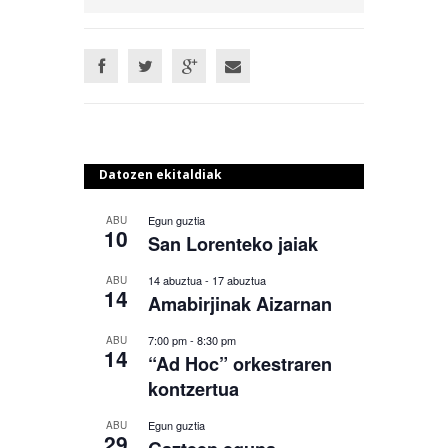
Datozen ekitaldiak
Egun guztia
ABU
10
San Lorenteko jaiak
14 abuztua
-
17 abuztua
ABU
14
Amabirjinak Aizarnan
7:00 pm
-
8:30 pm
ABU
14
“Ad Hoc” orkestraren
kontzertua
Egun guztia
ABU
29