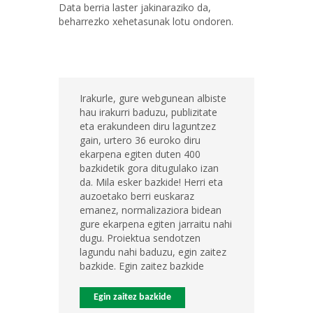
Data berria laster jakinaraziko da,
beharrezko xehetasunak lotu ondoren.
Irakurle, gure webgunean albiste
hau irakurri baduzu, publizitate
eta erakundeen diru laguntzez
gain, urtero 36 euroko diru
ekarpena egiten duten 400
bazkidetik gora ditugulako izan
da. Mila esker bazkide! Herri eta
auzoetako berri euskaraz
emanez, normalizaziora bidean
gure ekarpena egiten jarraitu nahi
dugu. Proiektua sendotzen
lagundu nahi baduzu, egin zaitez
bazkide. Egin zaitez bazkide
Egin zaitez bazkide