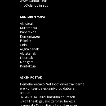
www.danbolin.eus
info@danbolin.eus
GUNEAREN MAPA
Albisteak
Multimedia
Paperekoa
Komunitatea
Eskelak
Gida
Argitalpenak
Aldizkariak
Liburuak
Nor gara
Kontaktua
AZKEN POSTAK
Herbehereetako “Ad Hoc” orkestrak berriz
ere kontzertua eskainiko du datorren
astean
[ATARIKOA] Kirol bazkuna ehuntzen
UK01 lineak gaueko zerbitzu berezia
izango du Donostiako Aste Nagusian