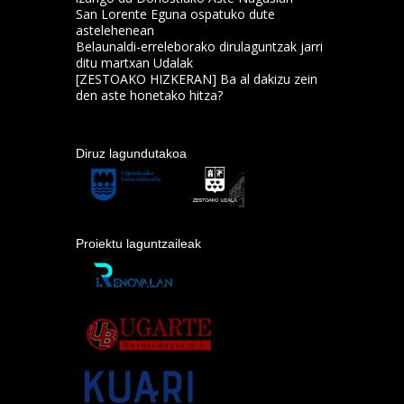
San Lorente Eguna ospatuko dute
astelehenean
Belaunaldi-erreleborako dirulaguntzak jarri
ditu martxan Udalak
[ZESTOAKO HIZKERAN] Ba al dakizu zein
den aste honetako hitza?
Diruz lagundutakoa
Proiektu laguntzaileak