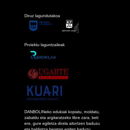
Diruz lagundutakoa
Proiektu laguntzaileak
DANBOLINeko edukiak kopiatu, moldatu,
zabaldu eta argitaratzeko libre zara, beti
ere, gure egiletza direla aitortzen baduzu
eta baldintza beretan egiten baduzu.