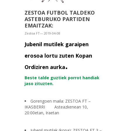
ZESTOA FUTBOL TALDEKO
ASTEBURUKO PARTIDEN
EMAITZAK:
Zestoa FT— 2019-04-08
Jubenil mutilek garaipen
erosoa lortu zuten Kopan
.
Ordiziren aurka
Beste talde guztiek porrot handiak
jaso zituzten.
Gorengoen maila: ZESTOA FT –
IKASBERRI Asteazkenean 10,
20:00etan, Iraetan
Jubenil mutilak (kopa): ZESTOA FT 3 –