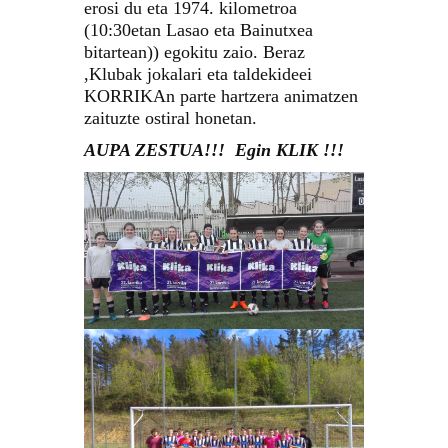
erosi du eta 1974. kilometroa
(10:30etan Lasao eta Bainutxea
bitartean)) egokitu zaio. Beraz
,Klubak jokalari eta taldekideei
KORRIKAn parte hartzera animatzen
zaituzte ostiral honetan.
AUPA ZESTUA!!! Egin KLIK !!!