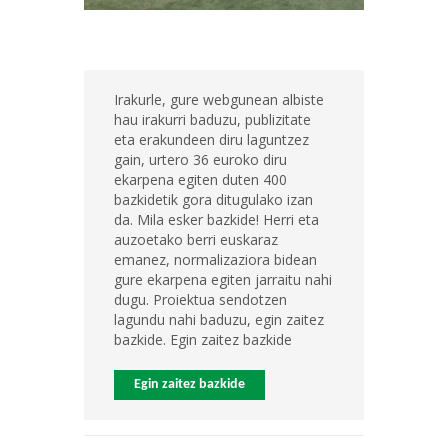
Irakurle, gure webgunean albiste
hau irakurri baduzu, publizitate
eta erakundeen diru laguntzez
gain, urtero 36 euroko diru
ekarpena egiten duten 400
bazkidetik gora ditugulako izan
da. Mila esker bazkide! Herri eta
auzoetako berri euskaraz
emanez, normalizaziora bidean
gure ekarpena egiten jarraitu nahi
dugu. Proiektua sendotzen
lagundu nahi baduzu, egin zaitez
bazkide. Egin zaitez bazkide
Egin zaitez bazkide