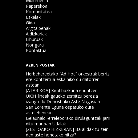
Multimedia
Paperekoa
Komunitatea
Eskelak
Gida
Argitalpenak
Aldizkariak
Liburuak
Nor gara
Kontaktua
AZKEN POSTAK
Herbehereetako “Ad Hoc” orkestrak berriz
ere kontzertua eskainiko du datorren
astean
[ATARIKOA] Kirol bazkuna ehuntzen
UK01 lineak gaueko zerbitzu berezia
izango du Donostiako Aste Nagusian
San Lorente Eguna ospatuko dute
astelehenean
Belaunaldi-erreleborako dirulaguntzak jarri
ditu martxan Udalak
[ZESTOAKO HIZKERAN] Ba al dakizu zein
den aste honetako hitza?