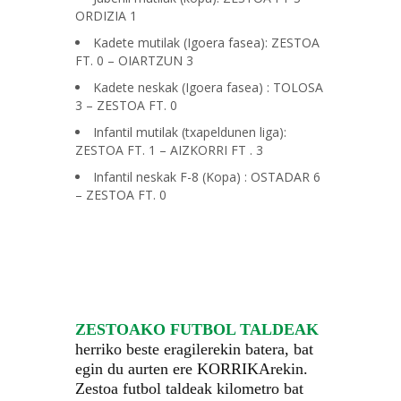
ORDIZIA 1
Kadete mutilak (Igoera fasea): ZESTOA
FT. 0 – OIARTZUN 3
Kadete neskak (Igoera fasea) : TOLOSA
3 – ZESTOA FT. 0
Infantil mutilak (txapeldunen liga):
ZESTOA FT. 1 – AIZKORRI FT . 3
Infantil neskak F-8 (Kopa) : OSTADAR 6
– ZESTOA FT. 0
ZESTOAKO FUTBOL TALDEAK
herriko beste eragilerekin batera, bat
egin du aurten ere KORRIKArekin.
Zestoa futbol taldeak kilometro bat