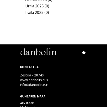
· Urria 2025 (0)
· Iraila 2025 (0)
KONTAKTUA
Zestoa - 20740
www.danbolin.eus
info@danbolin.eus
GUNEAREN MAPA
Albisteak