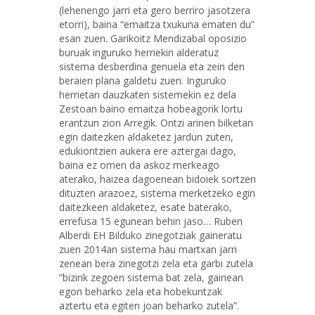
(lehenengo jarri eta gero berriro jasotzera
etorri), baina “emaitza txukuna ematen du”
esan zuen. Garikoitz Mendizabal oposizio
buruak inguruko herriekin alderatuz
sistema desberdina genuela eta zein den
beraien plana galdetu zuen. Inguruko
herrietan dauzkaten sistemekin ez dela
Zestoan baino emaitza hobeagorik lortu
erantzun zion Arregik. Ontzi arinen bilketan
egin daitezken aldaketez jardun zuten,
edukiontzien aukera ere aztergai dago,
baina ez omen da askoz merkeago
aterako, haizea dagoenean bidoiek sortzen
dituzten arazoez, sistema merketzeko egin
daitezkeen aldaketez, esate baterako,
errefusa 15 egunean behin jaso… Ruben
Alberdi EH Bilduko zinegotziak gaineratu
zuen 2014an sistema hau martxan jarri
zenean bera zinegotzi zela eta garbi zutela
“bizirik zegoen sistema bat zela, gainean
egon beharko zela eta hobekuntzak
aztertu eta egiten joan beharko zutela”.