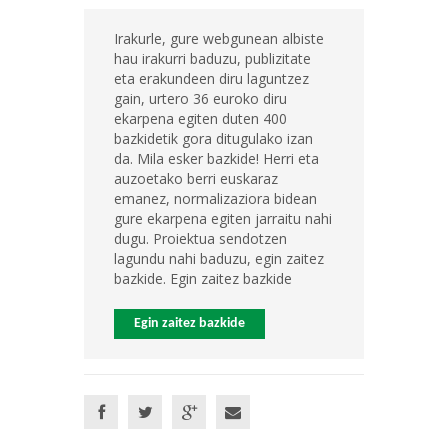
Irakurle, gure webgunean albiste
hau irakurri baduzu, publizitate
eta erakundeen diru laguntzez
gain, urtero 36 euroko diru
ekarpena egiten duten 400
bazkidetik gora ditugulako izan
da. Mila esker bazkide! Herri eta
auzoetako berri euskaraz
emanez, normalizaziora bidean
gure ekarpena egiten jarraitu nahi
dugu. Proiektua sendotzen
lagundu nahi baduzu, egin zaitez
bazkide. Egin zaitez bazkide
Egin zaitez bazkide