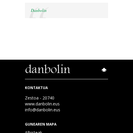
Danbolin
KONTAKTUA
Zestoa - 20740
www.danbolin.eus
info@danbolin.eus
GUNEAREN MAPA
Albisteak