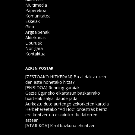
Multimedia
Paperekoa
Komunitatea
Eskelak
Gida
Argitalpenak
Aldizkariak
Liburuak
Nor gara
Kontaktua
AZKEN POSTAK
[ZESTOAKO HIZKERAN] Ba al dakizu zein
den aste honetako hitza?
[ENBIDOA] Running garaiak
Gazte Eguneko elkartasun bazkarirako
txartelak salgai daude jada
Aurkeztu dute aurtengo zekorketen kartela
Herbehereetako “Ad Hoc” orkestrak berriz
ere kontzertua eskainiko du datorren
astean
[ATARIKOA] Kirol bazkuna ehuntzen