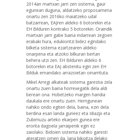
2014an martxan jarri zen sistema, gaur
egunean duguna, aldatzeko proposamena
onartu zen 2016ko maiatzeko udal
batzarrean, EAJren aldeko 6 botorekin eta
EH Bilduren kontrako 5 botorekin. Oraindik
martxan jarri gabe baina indarrean zegoen
erabaki hura, edukiontzi bidez egindako
bilketa sistema ezartzearen aldeko
onarpena eta atzoko bilkuran bertan
behera utzi zen. EH Bilduren aldeko 6
botorekin eta EAJ abstenitu egin zen EH
Bilduk emandako arrazoietan oinarrituta.
Mikel Arregi alkateak sistema garestia zela
onartu zuen baina horrexegatik dela aldi
berean ona. Hobetzeko margen handia
daukala ere onartu zuen. Herrigunean
nahiko ondo egiten dela, baina, ezin dela
berdina esan landa guneez eta Idiazpi eta
Zubimuzu arteko ekarpen gunea ere
erorita dagoela jarraipenik egin ez
zaiolako. Bidoien sistema nahiko garesti
ateratzen omen da, lana bikoitza delako