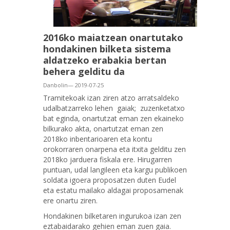
2016ko maiatzean onartutako
hondakinen bilketa sistema
aldatzeko erabakia bertan
behera gelditu da
Danbolin— 2019-07-25
Tramitekoak izan ziren atzo arratsaldeko
udalbatzarreko lehen gaiak; zuzenketatxo
bat eginda, onartutzat eman zen ekaineko
bilkurako akta, onartutzat eman zen
2018ko inbentarioaren eta kontu
orokorraren onarpena eta itxita gelditu zen
2018ko jarduera fiskala ere. Hirugarren
puntuan, udal langileen eta kargu publikoen
soldata igoera proposatzen duten Eudel
eta estatu mailako aldagai proposamenak
ere onartu ziren.
Hondakinen bilketaren ingurukoa izan zen
eztabaidarako gehien eman zuen gaia.