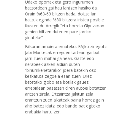
Udako oporrak eta gero ingurumen
batzordean gai hau lantzen hasiko da.
Orain %68-69 biltzen bada, doitze lan
batzuk eginda %80 biltzera iristea posible
ikusten du Arregik “eta horrela Gipuzkoan
gehien biltzen dutenen pare jarriko
ginateke”.
Bilkurari amaiera emateko, EAJko zinegotzi
Jabi Mantecak erreguen tartean gai bat
jarri zuen mahai gainean. Gazte edo
nerabeek azken aldian duten
“bihurrikerietarako” joera batekin oso
kezkatuta zegoela esan zuen. Urez
betetako globo eta botilak gauez
errepidean pasatzen diren autoei botatzen
aritzen zirela. Ertzaintza jakitun zela
erantzun zuen alkateak baina horrez gain
aho batez idatzi edo bando bat egiteko
erabakia hartu zen.