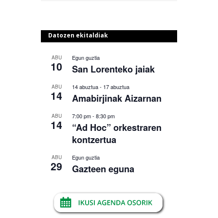
Datozen ekitaldiak
Egun guztia
ABU
10
San Lorenteko jaiak
14 abuztua
-
17 abuztua
ABU
14
Amabirjinak Aizarnan
7:00 pm
-
8:30 pm
ABU
14
“Ad Hoc” orkestraren
kontzertua
Egun guztia
ABU
29
Gazteen eguna