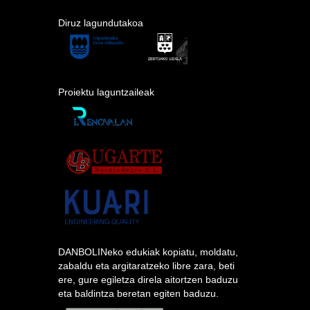
Diruz lagundutakoa
Proiektu laguntzaileak
DANBOLINeko edukiak kopiatu, moldatu,
zabaldu eta argitaratzeko libre zara, beti
ere, gure egiletza direla aitortzen baduzu
eta baldintza beretan egiten baduzu.