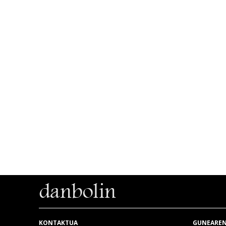
KONTAKTUA
GUNEAREN